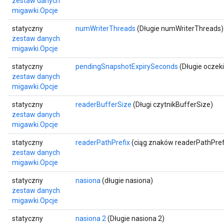
zestaw danych
migawki.Opcje
statyczny
numWriterThreads
(Długie numWriterThreads)
zestaw danych
migawki.Opcje
statyczny
pendingSnapshotExpirySeconds
(Długie oczek
zestaw danych
migawki.Opcje
statyczny
readerBufferSize
(Długi czytnikBufferSize)
zestaw danych
migawki.Opcje
statyczny
readerPathPrefix
(ciąg znaków readerPathPref
zestaw danych
migawki.Opcje
statyczny
nasiona
(długie nasiona)
zestaw danych
migawki.Opcje
statyczny
nasiona 2
(Długie nasiona 2)