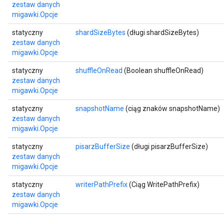
zestaw danych
migawki.Opcje
statyczny
shardSizeBytes
(długi shardSizeBytes)
x
zestaw danych
migawki.Opcje
statyczny
shuffleOnRead
(Boolean shuffleOnRead)
zestaw danych
migawki.Opcje
statyczny
snapshotName
(ciąg znaków snapshotName)
zestaw danych
migawki.Opcje
statyczny
pisarzBufferSize
(długi pisarzBufferSize)
zestaw danych
migawki.Opcje
statyczny
writerPathPrefix
(Ciąg WritePathPrefix)
zestaw danych
migawki.Opcje