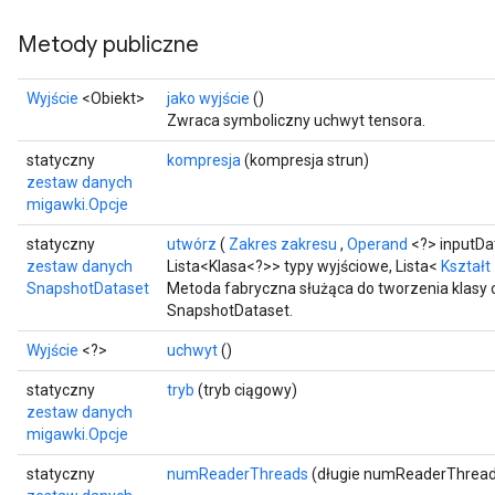
Metody publiczne
Wyjście
<Obiekt>
jako wyjście
()
Zwraca symboliczny uchwyt tensora.
statyczny
kompresja
(kompresja strun)
zestaw danych
migawki.Opcje
statyczny
utwórz
(
Zakres zakresu
,
Operand
<?> inputDa
zestaw danych
Lista<Klasa<?>> typy wyjściowe, Lista<
Kształt
SnapshotDataset
Metoda fabryczna służąca do tworzenia klasy
SnapshotDataset.
Wyjście
<?>
uchwyt
()
statyczny
tryb
(tryb ciągowy)
zestaw danych
migawki.Opcje
statyczny
numReaderThreads
(długie numReaderThread