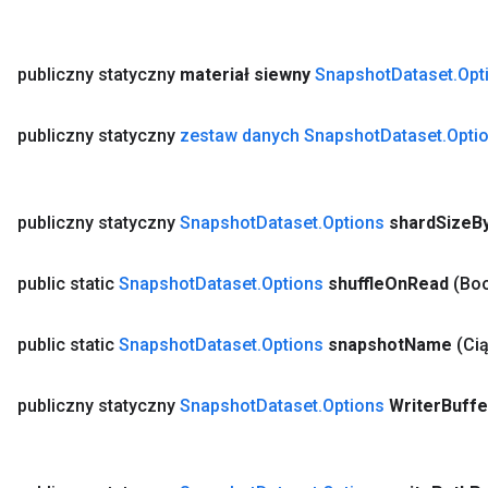
publiczny statyczny
materiał siewny
Snapshot
Dataset
.
Opt
publiczny statyczny
zestaw danych Snapshot
Dataset
.
Opti
publiczny statyczny
Snapshot
Dataset
.
Options
shard
Size
B
public static
Snapshot
Dataset
.
Options
shuffle
On
Read
(Boo
public static
Snapshot
Dataset
.
Options
snapshot
Name
(Ci
publiczny statyczny
Snapshot
Dataset
.
Options
Writer
Buffe