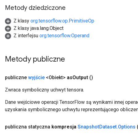
Metody dziedziczone
Z klasy
org.tensorflow.op.PrimitiveOp
Z klasy java.lang.Object
Z interfejsu
org.tensorflow.Operand
Metody publiczne
publiczne
wyjście
<Obiekt>
as
Output
()
Zwraca symboliczny uchwyt tensora.
Dane wejściowe operacji TensorFlow są wynikami innej operac
uzyskania symbolicznego uchwytu reprezentującego obliczen
publiczna statyczna
kompresja
Snapshot
Dataset
.
Options