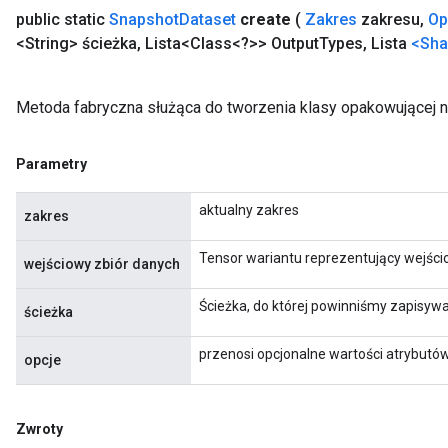
public static
Snapshot
Dataset
create
(
Zakres
zakresu
,
Op
<String> ścieżka
,
Lista<Class<?>> Output
Types
,
Lista
<Sha
Metoda fabryczna służąca do tworzenia klasy opakowującej 
Parametry
aktualny zakres
zakres
Tensor wariantu reprezentujący wejści
wejściowy zbiór danych
Ścieżka, do której powinniśmy zapisyw
ścieżka
przenosi opcjonalne wartości atrybutó
opcje
Zwroty