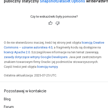
publiczny statyczny
Snapshot
Dataset
.
Options
write
Path
Pr
Czy te wskazówki były pomocne?
O ile nie stwierdzono inaczej, treść tej strony jest objęta
licencją Creative
Commons – uznanie autorstwa 4.0
, a fragmenty kodu są dostępne na
licencji Apache 2.0
. Szczegółowe informacje na ten temat zawierają
zasady dotyczące witryny Google Developers
. Java jest zastrzeżonym
znakiem towarowym firmy Oracle i jej podmiotów stowarzyszonych.
Część treści jest objęta
licencją numpy
.
Ostatnia aktualizacja: 2025-07-25 UTC.
Pozostawaj w kontakcie
Blog
Forum