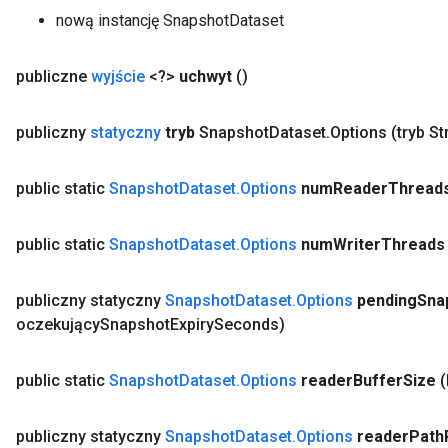
nową instancję SnapshotDataset
publiczne
wyjście
<?>
uchwyt
()
publiczny
statyczny
tryb
Snapshot
Dataset
.
Options
(tryb St
public static
Snapshot
Dataset
.
Options
num
Reader
Thread
public static
Snapshot
Dataset
.
Options
num
Writer
Threads
publiczny statyczny
Snapshot
Dataset
.
Options
pending
Sna
oczekujący
Snapshot
Expiry
Seconds)
public static
Snapshot
Dataset
.
Options
reader
Buffer
Size
(
publiczny statyczny
Snapshot
Dataset
.
Options
reader
Path