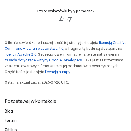
Czy te wskazówki były pomocne?
O ile nie stwierdzono inaczej, treść tej strony jest objęta
licencją Creative
Commons – uznanie autorstwa 4.0
, a fragmenty kodu są dostępne na
licencji Apache 2.0
. Szczegółowe informacje na ten temat zawierają
zasady dotyczące witryny Google Developers
. Java jest zastrzeżonym
znakiem towarowym firmy Oracle i jej podmiotów stowarzyszonych.
Część treści jest objęta
licencją numpy
.
Ostatnia aktualizacja: 2025-07-26 UTC.
x
Pozostawaj w kontakcie
Blog
Forum
GitHub