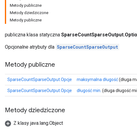
Metody publiczne
Metody dziedziczone
Metody publiczne
publiczna klasa statyczna
SparseCountSparseOutput.Opti
Opcjonalne atrybuty dla
SparseCountSparseOutput
Metody publiczne
SparseCountSparseOutput.Opcje
maksymalna długość
(długa m
SparseCountSparseOutput.Opcje
długość min.
(długa długość mi
Metody dziedziczone
Z klasy java.lang.Object