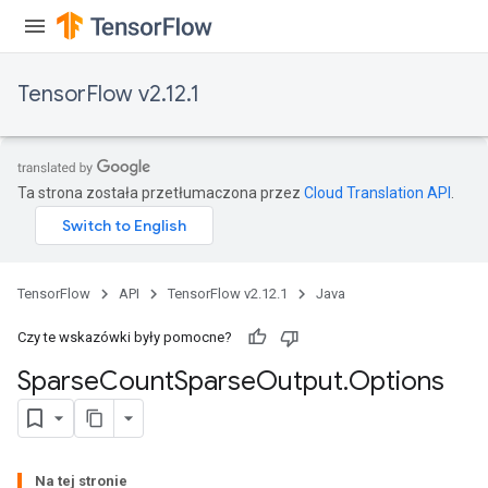
TensorFlow v2.12.1
Ta strona została przetłumaczona przez
Cloud Translation API
.
TensorFlow
API
TensorFlow v2.12.1
Java
Czy te wskazówki były pomocne?
Sparse
Count
Sparse
Output
.
Options
Na tej stronie