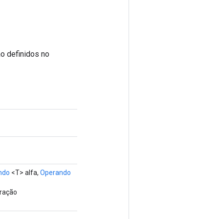
o definidos no
ndo
<T> alfa,
Operando
eração