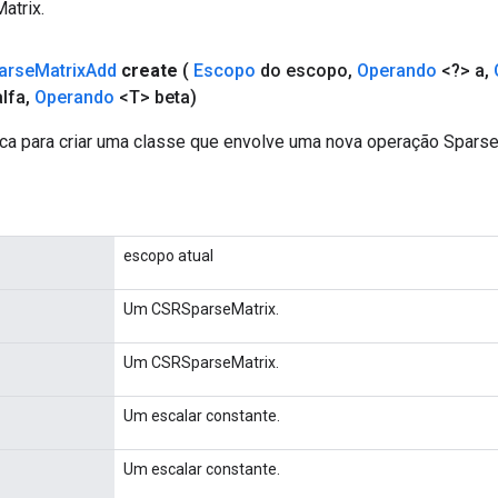
trix.
arse
Matrix
Add
create
(
Escopo
do escopo
,
Operando
<?> a
,
lfa
,
Operando
<T> beta)
ca para criar uma classe que envolve uma nova operação Spars
escopo atual
Um CSRSparseMatrix.
Um CSRSparseMatrix.
Um escalar constante.
Um escalar constante.