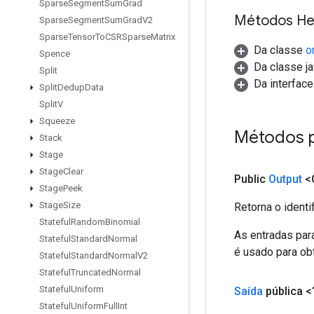
Sparse
Segment
Sum
Grad
Métodos He
Sparse
Segment
Sum
Grad
V2
Sparse
Tensor
To
CSRSparse
Matrix
Da classe
o
Spence
Da classe ja
Split
Da interfac
Split
Dedup
Data
Split
V
Squeeze
Métodos 
Stack
Stage
Stage
Clear
Public
Output
<
Stage
Peek
Stage
Size
Retorna o identi
Stateful
Random
Binomial
As entradas par
Stateful
Standard
Normal
é usado para obt
Stateful
Standard
Normal
V2
Stateful
Truncated
Normal
Stateful
Uniform
Saída
pública <
Stateful
Uniform
Full
Int