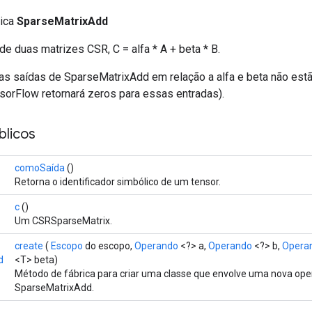
lica
SparseMatrixAdd
e duas matrizes CSR, C = alfa * A + beta * B.
as saídas de SparseMatrixAdd em relação a alfa e beta não estã
orFlow retornará zeros para essas entradas).
licos
comoSaída
()
Retorna o identificador simbólico de um tensor.
c
()
Um CSRSparseMatrix.
create
(
Escopo
do escopo,
Operando
<?> a,
Operando
<?> b,
Opera
d
<T> beta)
Método de fábrica para criar uma classe que envolve uma nova op
SparseMatrixAdd.