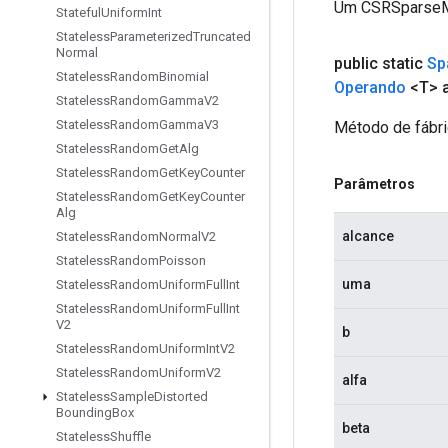
Um CSRSparseMa
Stateful
Uniform
Int
Stateless
Parameterized
Truncated
Normal
public static
Sp
Stateless
Random
Binomial
Operando
<T> a
Stateless
Random
Gamma
V2
Stateless
Random
Gamma
V3
Método de fábri
Stateless
Random
Get
Alg
Stateless
Random
Get
Key
Counter
Parâmetros
Stateless
Random
Get
Key
Counter
Alg
alcance
Stateless
Random
Normal
V2
Stateless
Random
Poisson
uma
Stateless
Random
Uniform
Full
Int
Stateless
Random
Uniform
Full
Int
V2
b
Stateless
Random
Uniform
Int
V2
Stateless
Random
Uniform
V2
alfa
Stateless
Sample
Distorted
Bounding
Box
beta
Stateless
Shuffle