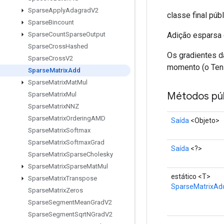
Sparse
Apply
Adagrad
V2
classe final púb
Sparse
Bincount
Adição esparsa d
Sparse
Count
Sparse
Output
Sparse
Cross
Hashed
Os gradientes d
Sparse
Cross
V2
momento (o Tens
Sparse
Matrix
Add
Sparse
Matrix
Mat
Mul
Métodos púb
Sparse
Matrix
Mul
Sparse
Matrix
NNZ
Sparse
Matrix
Ordering
AMD
Saída
<Objeto>
Sparse
Matrix
Softmax
Sparse
Matrix
Softmax
Grad
Saída
<?>
Sparse
Matrix
Sparse
Cholesky
Sparse
Matrix
Sparse
Mat
Mul
estático <T>
Sparse
Matrix
Transpose
SparseMatrixAd
Sparse
Matrix
Zeros
Sparse
Segment
Mean
Grad
V2
Sparse
Segment
Sqrt
NGrad
V2