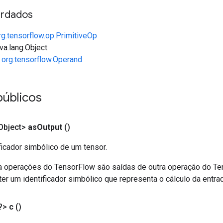
rdados
rg.tensorflow.op.PrimitiveOp
va.lang.Object
e
org.tensorflow.Operand
públicos
Object>
as
Output
()
ficador simbólico de um tensor.
a operações do TensorFlow são saídas de outra operação do T
er um identificador simbólico que representa o cálculo da entrad
?>
c
()