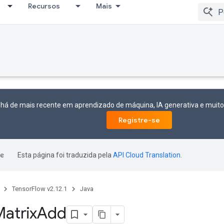
Recursos
Mais
 há de mais recente em aprendizado de máquina, IA generativa e mui
Registre-se
Esta página foi traduzida pela
API Cloud Translation
.
TensorFlow v2.12.1
Java
atrix
Add