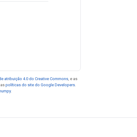
de atribuição 4.0 do Creative Commons
, e as
e as
políticas do site do Google Developers
.
 numpy
.