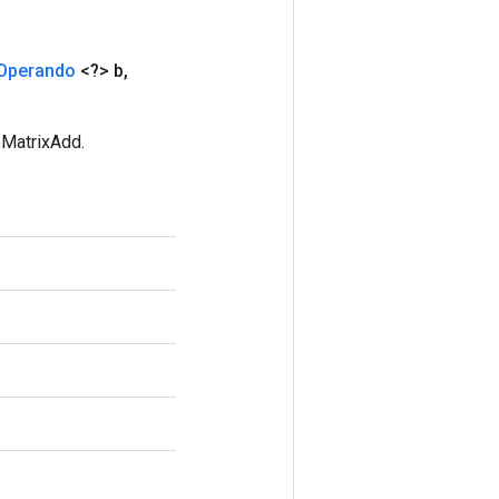
Operando
<?> b
,
eMatrixAdd.