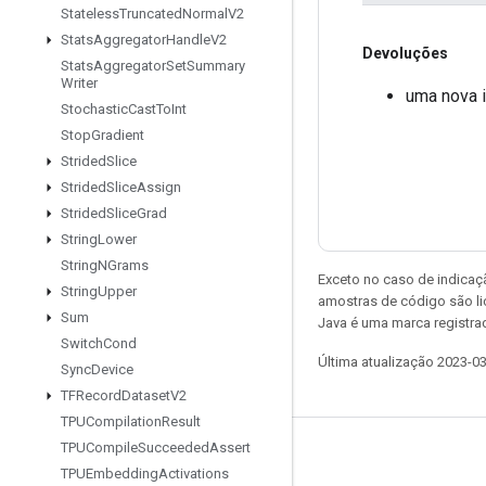
Stateless
Truncated
Normal
V2
Stats
Aggregator
Handle
V2
Devoluções
Stats
Aggregator
Set
Summary
Writer
uma nova 
Stochastic
Cast
To
Int
Stop
Gradient
Strided
Slice
Strided
Slice
Assign
Strided
Slice
Grad
String
Lower
String
NGrams
Exceto no caso de indicaç
String
Upper
amostras de código são l
Sum
Java é uma marca registra
Switch
Cond
Última atualização 2023-0
Sync
Device
TFRecord
Dataset
V2
TPUCompilation
Result
TPUCompile
Succeeded
Assert
Permanecer conectado
TPUEmbedding
Activations