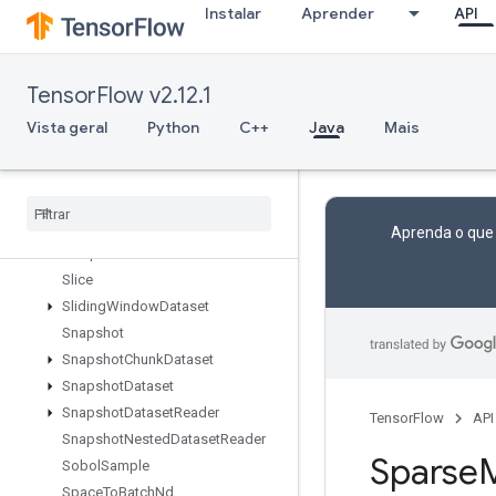
Instalar
Aprender
API
ShapeN
ShardDataset
ShuffleAndRepeatDatasetV2
TensorFlow v2.12.1
ShuffleDatasetV2
ShuffleDatasetV3
Vista geral
Python
C++
Java
Mais
ShutdownDistributedTPU
Shutdown
TPUSystem
Size
Skipgram
Aprenda o que
Sleep
Dataset
Slice
Sliding
Window
Dataset
Snapshot
Snapshot
Chunk
Dataset
Snapshot
Dataset
Snapshot
Dataset
Reader
TensorFlow
API
Snapshot
Nested
Dataset
Reader
Sparse
M
Sobol
Sample
Space
To
Batch
Nd