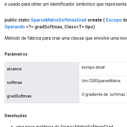
é usado para obter um identificador simbólico que representa 
public static
Sparse
Matrix
Softmax
Grad
create
(
Escopo
d
Operando
<?> grad
Softmax
,
Class<T> tipo)
x
Método de fábrica para criar uma classe que envolve uma n
Parâmetros
escopo atual
alcance
Um CSRSparseMatrix.
softmax
O gradiente de `softmax`
gradSoftmax
Devoluções
uma nova instância de SparseMatrixSoftmaxGrad