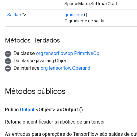
SparseMatrixSoftmaxGrad.
Saída
<?>
gradiente
()
O gradiente de saída.
Métodos Herdados
Da classe
org.tensorflow.op.PrimitiveOp
Da classe java.lang.Object
Da interface
org.tensorflow.Operand
Métodos públicos
Public
Output
<Object>
as
Output
()
Retorna o identificador simbólico de um tensor.
As entradas para operações do TensorFlow são saídas de ou