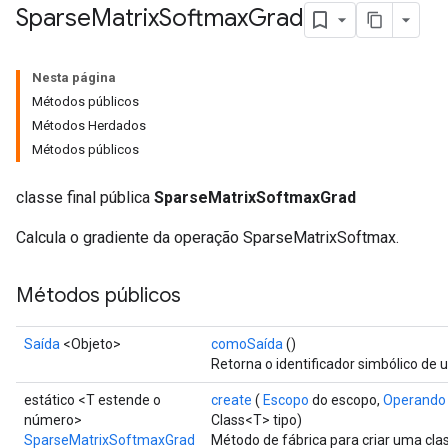
Sparse
Matrix
Softmax
Grad
Nesta página
Métodos públicos
Métodos Herdados
Métodos públicos
classe final pública
SparseMatrixSoftmaxGrad
Calcula o gradiente da operação SparseMatrixSoftmax.
Métodos públicos
Saída
<Objeto>
comoSaída
()
Retorna o identificador simbólico de 
estático <T estende o
create
(
Escopo
do escopo,
Operando
número>
Class<T> tipo)
SparseMatrixSoftmaxGrad
Método de fábrica para criar uma cl