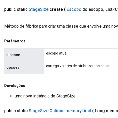
public static
Stage
Size
create
(
Escopo
do escopo
,
List<C
Método de fábrica para criar uma classe que envolve uma no
Parâmetros
escopo atual
alcance
carrega valores de atributos opcionais
opções
Devoluções
uma nova instância de StageSize
public static
Stage
Size
.
Options memory
Limit
(
Long memo