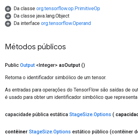
Da classe
org.tensorflow.op.PrimitiveOp
Da classe java.lang.Object
Da interface
org.tensorflow.Operand
Métodos públicos
Public
Output
<Integer>
as
Output
()
Retorna o identificador simbólico de um tensor.
As entradas para operações do TensorFlow são saídas de ou
é usado para obter um identificador simbólico que representa 
capacidade
pública estática
Stage
Size
.
Options
(
capacida
contêiner
Stage
Size
.
Options
estático público
(contêiner d