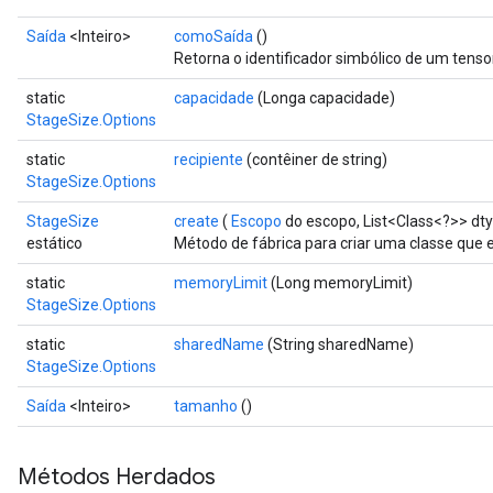
Saída
<Inteiro>
comoSaída
()
Retorna o identificador simbólico de um tensor
static
capacidade
(Longa capacidade)
StageSize.Options
x
static
recipiente
(contêiner de string)
StageSize.Options
StageSize
create
(
Escopo
do escopo, List<Class<?>> dt
estático
Método de fábrica para criar uma classe que
static
memoryLimit
(Long memoryLimit)
StageSize.Options
static
sharedName
(String sharedName)
StageSize.Options
Saída
<Inteiro>
tamanho
()
Métodos Herdados