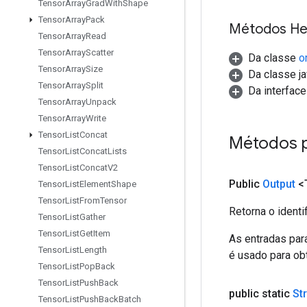
Tensor
Array
Grad
With
Shape
Tensor
Array
Pack
Métodos He
Tensor
Array
Read
Tensor
Array
Scatter
Da classe
o
Tensor
Array
Size
Da classe ja
Tensor
Array
Split
Da interfac
Tensor
Array
Unpack
Tensor
Array
Write
Tensor
List
Concat
Métodos 
Tensor
List
Concat
Lists
Tensor
List
Concat
V2
Public
Output
<
Tensor
List
Element
Shape
Tensor
List
From
Tensor
Retorna o identi
Tensor
List
Gather
Tensor
List
Get
Item
As entradas par
Tensor
List
Length
é usado para obt
Tensor
List
Pop
Back
Tensor
List
Push
Back
public static
St
Tensor
List
Push
Back
Batch