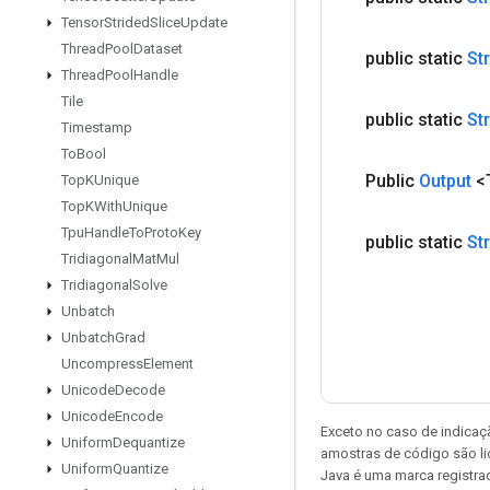
Tensor
Strided
Slice
Update
Thread
Pool
Dataset
public static
St
Thread
Pool
Handle
Tile
public static
St
Timestamp
To
Bool
Public
Output
<
Top
KUnique
Top
KWith
Unique
Tpu
Handle
To
Proto
Key
public static
St
Tridiagonal
Mat
Mul
Tridiagonal
Solve
Unbatch
Unbatch
Grad
Uncompress
Element
Unicode
Decode
Unicode
Encode
Exceto no caso de indicaç
Uniform
Dequantize
amostras de código são l
Uniform
Quantize
Java é uma marca registra