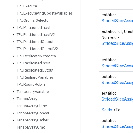
TPUExecute
TPUExecute
And
Update
Variables
estático
TPUOrdinal
Selector
StridedSliceAssi
TPUPartitioned
Input
estático <T, U e
TPUPartitioned
Input
V2
Número>
TPUPartitioned
Output
StridedSliceAssi
TPUPartitioned
Output
V2
TPUReplicate
Metadata
estático
TPUReplicated
Input
StridedSliceAssi
TPUReplicated
Output
estático
TPUReshard
Variables
StridedSliceAssi
TPURound
Robin
Temporary
Variable
estático
Tensor
Array
StridedSliceAssi
Tensor
Array
Close
Saída
<T>
Tensor
Array
Concat
Tensor
Array
Gather
estático
StridedSliceAssi
Tensor
Array
Grad