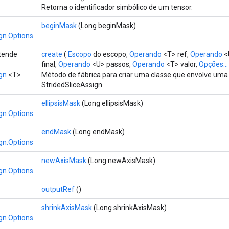
Retorna o identificador simbólico de um tensor.
beginMask
(Long beginMask)
gn.Options
stende
create
(
Escopo
do escopo,
Operando
<T> ref,
Operando
<U
final,
Operando
<U> passos,
Operando
<T> valor,
Opções...
gn
<T>
Método de fábrica para criar uma classe que envolve um
StridedSliceAssign.
ellipsisMask
(Long ellipsisMask)
gn.Options
endMask
(Long endMask)
gn.Options
newAxisMask
(Long newAxisMask)
gn.Options
outputRef
()
shrinkAxisMask
(Long shrinkAxisMask)
gn.Options