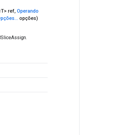
T> ref
,
Operando
Opções
.
.
.
opções)
dSliceAssign.