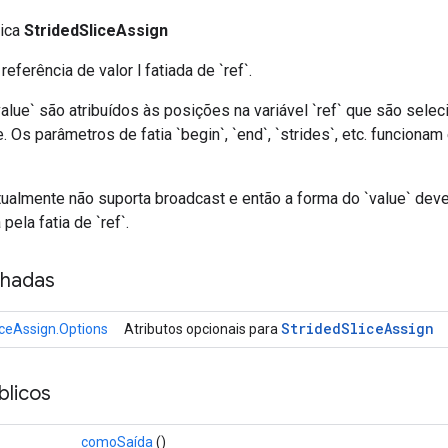
lica
StridedSliceAssign
 referência de valor l fatiada de `ref`.
alue` são atribuídos às posições na variável `ref` que são sele
. Os parâmetros de fatia `begin`, `end`, `strides`, etc. funcio
ualmente não suporta broadcast e então a forma do `value` dev
pela fatia de `ref`.
nhadas
Strided
Slice
Assign
iceAssign.Options
Atributos opcionais para
licos
comoSaída
()