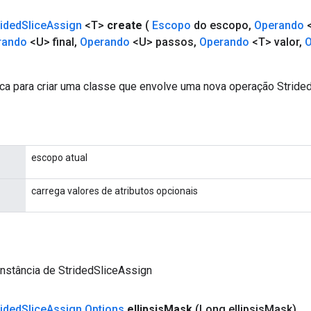
rided
Slice
Assign
<T>
create
(
Escopo
do escopo
,
Operando
<
rando
<U> final
,
Operando
<U> passos
,
Operando
<T> valor
,
ca para criar uma classe que envolve uma nova operação Stride
escopo atual
carrega valores de atributos opcionais
nstância de StridedSliceAssign
rided
Slice
Assign
.
Options
ellipsis
Mask
(Long ellipsis
Mask)