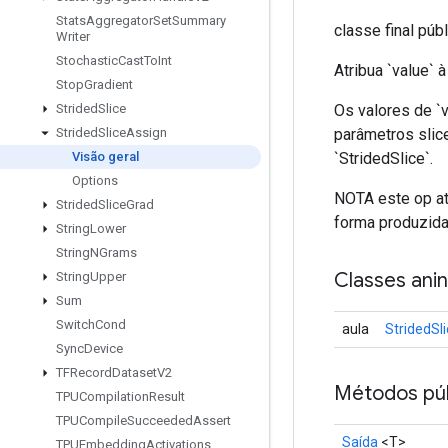
Stats
Aggregator
Set
Summary
classe final púb
Writer
Stochastic
Cast
To
Int
Atribua `value` à
Stop
Gradient
Os valores de `v
Strided
Slice
parâmetros slice
Strided
Slice
Assign
`StridedSlice`.
Visão geral
Options
NOTA este op at
Strided
Slice
Grad
forma produzida 
String
Lower
String
NGrams
Classes ani
String
Upper
Sum
Switch
Cond
aula
StridedSl
Sync
Device
TFRecord
Dataset
V2
Métodos púb
TPUCompilation
Result
TPUCompile
Succeeded
Assert
Saída
<T>
TPUEmbedding
Activations