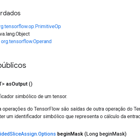
rdados
rg.tensorflow.op.PrimitiveOp
va.lang.Object
e
org.tensorflow.Operand
públicos
T>
as
Output
()
ficador simbólico de um tensor.
a operações do TensorFlow são saídas de outra operação do T
er um identificador simbólico que representa o cálculo da entrad
rided
Slice
Assign
.
Options
begin
Mask
(Long begin
Mask)