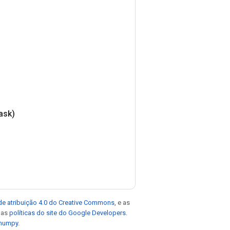
ask)
de atribuição 4.0 do Creative Commons
, e as
e as
políticas do site do Google Developers
.
 numpy
.