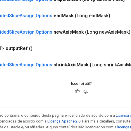
rided
Slice
Assign
.
Options
end
Mask
(Long end
Mask)
rided
Slice
Assign
.
Options
new
Axis
Mask
(Long new
Axis
Mask)
T>
output
Ref
()
rided
Slice
Assign
.
Options
shrink
Axis
Mask
(Long shrink
Axis
M
Isso foi útil?
ão contrária, o conteúdo desta página é licenciado de acordo com a
Licença 
icenciadas de acordo com a
Licença Apache 2.0
. Para mais detalhes, consult
da da Oracle e/ou afiliadas. Alguns conteúdos são licenciados com a
licença