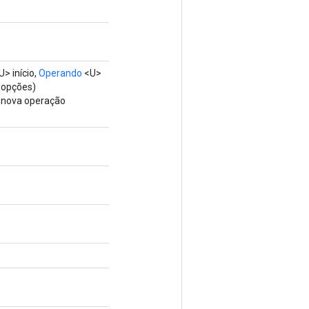
> início,
Operando
<U>
opções)
a nova operação