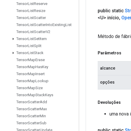
Tensor
List
Reserve
public static
St
Tensor
List
Resize
<U> início
,
Ope
Tensor
List
Scatter
Tensor
List
Scatter
Into
Existing
List
Tensor
List
Scatter
V2
Método de fábri
Tensor
List
Set
Item
Tensor
List
Split
Parâmetros
Tensor
List
Stack
Tensor
Map
Erase
Tensor
Map
Has
Key
alcance
Tensor
Map
Insert
Tensor
Map
Lookup
opções
Tensor
Map
Size
Tensor
Map
Stack
Keys
Tensor
Scatter
Add
Devoluções
Tensor
Scatter
Max
uma nova i
Tensor
Scatter
Min
Tensor
Scatter
Sub
public static
St
Tensor
Scatter
Update