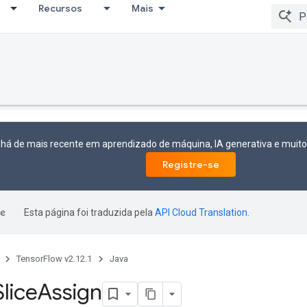
Recursos
Mais
 há de mais recente em aprendizado de máquina, IA generativa e mui
Registre-se
Esta página foi traduzida pela
API Cloud Translation
.
TensorFlow v2.12.1
Java
Slice
Assign