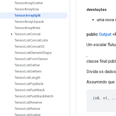
Tensor
Array
Scatter
Tensor
Array
Size
devoluções
Tensor
Array
Split
uma nova i
Tensor
Array
Unpack
Tensor
Array
Write
public
Output
<F
Tensor
List
Concat
Tensor
List
Concat
Lists
Um escalar flut
Tensor
List
Concat
V2
Tensor
List
Element
Shape
,
Tensor
List
From
Tensor
classe final púb
Tensor
List
Gather
Divida os dados
Tensor
List
Get
Item
Tensor
List
Length
Assumindo que 
Tensor
List
Pop
Back
Tensor
List
Push
Back
Tensor
List
Push
Back
Batch
(
n0
,
 n1
,
..
Tensor
List
Reserve
Tensor
List
Resize
Tensor
List
Scatter