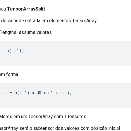
lica
TensorArraySplit
 do valor de entrada em elementos TensorArray.
`lengths` assume valores
.,
 n
(
T
-
1
))
tem forma
...
+
 n
(
T
-
1
)
 x d0 x d1 x 
...),
valores em um TensorArray com T tensores.
nsorArray será o subtensor dos valores com posição inicial