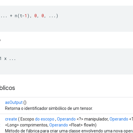
...
+
 n
(
t
-
1
),
0
,
0
,
...)
o
1 x 
...
licos
asOutput
()
Retorna o identificador simbólico de um tensor.
create
( Escopo
do escopo
,
Operando
<?> manipulador,
Operando
<T
t
<Long> comprimentos,
Operando
<Float> flowIn)
Método de fábrica para criar uma classe envolvendo uma nova oper