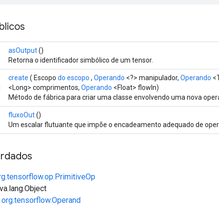
licos
asOutput
()
Retorna o identificador simbólico de um tensor.
create
( Escopo
do escopo
,
Operando
<?> manipulador,
Operando
<T
t
<Long> comprimentos,
Operando
<Float> flowIn)
Método de fábrica para criar uma classe envolvendo uma nova oper
fluxoOut
()
Um escalar flutuante que impõe o encadeamento adequado de oper
rdados
rg.tensorflow.op.PrimitiveOp
va.lang.Object
e
org.tensorflow.Operand