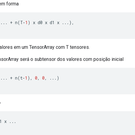
tem forma
...
+
 n
(
T
-
1
)
 x d0 x d1 x 
...),
valores em um TensorArray com T tensores.
nsorArray será o subtensor dos valores com posição inicial
...
+
 n
(
t
-
1
),
0
,
0
,
...)
o
1 x 
...