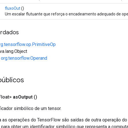
fluxoOut
()
Um escalar flutuante que reforça o encadeamento adequado de op
rdados
rg.tensorflow.op.PrimitiveOp
va.lang.Object
e
org.tensorflow.Operand
públicos
loat>
as
Output
()
ficador simbólico de um tensor.
a as operações do TensorFlow são saídas de outra operação do
para obter um identificador simbólico que representa a computa