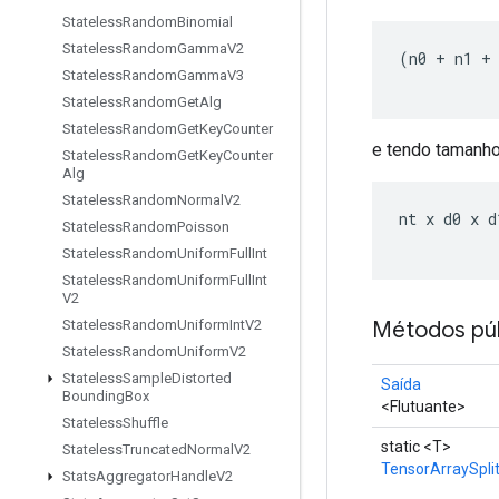
Stateless
Random
Binomial
Stateless
Random
Gamma
V2
(
n0 
+
 n1 
+
Stateless
Random
Gamma
V3
Stateless
Random
Get
Alg
Stateless
Random
Get
Key
Counter
e tendo tamanh
Stateless
Random
Get
Key
Counter
Alg
Stateless
Random
Normal
V2
nt x d0 x d
Stateless
Random
Poisson
Stateless
Random
Uniform
Full
Int
Stateless
Random
Uniform
Full
Int
V2
Métodos púb
Stateless
Random
Uniform
Int
V2
Stateless
Random
Uniform
V2
Stateless
Sample
Distorted
Saída
Bounding
Box
<Flutuante>
Stateless
Shuffle
static <T>
Stateless
Truncated
Normal
V2
TensorArraySpli
Stats
Aggregator
Handle
V2