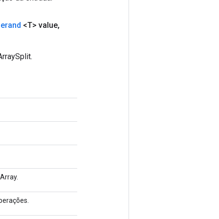
erand
<T> value
,
rraySplit.
Array.
perações.