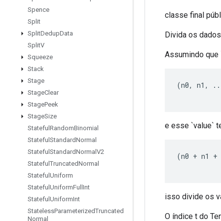
Spence
classe final púb
Split
Split
Dedup
Data
Divida os dados
Split
V
Assumindo que 
Squeeze
Stack
Stage
(
n0
,
 n1
,
..
Stage
Clear
Stage
Peek
Stage
Size
e esse `value` 
Stateful
Random
Binomial
Stateful
Standard
Normal
Stateful
Standard
Normal
V2
(
n0 
+
 n1 
+
Stateful
Truncated
Normal
Stateful
Uniform
Stateful
Uniform
Full
Int
isso divide os 
Stateful
Uniform
Int
Stateless
Parameterized
Truncated
O índice t do Te
Normal