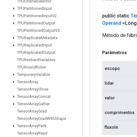
TPUOrdinal
Selector
TPUPartitioned
Input
public static
Te
TPUPartitioned
Input
V2
Operand
<Long>
TPUPartitioned
Output
TPUPartitioned
Output
V2
Método de fábri
TPUReplicate
Metadata
TPUReplicated
Input
Parâmetros
TPUReplicated
Output
TPUReshard
Variables
TPURound
Robin
escopo
Temporary
Variable
Tensor
Array
lidar
Tensor
Array
Close
Tensor
Array
Concat
valor
Tensor
Array
Gather
Tensor
Array
Grad
comprimentos
Tensor
Array
Grad
With
Shape
Tensor
Array
Pack
fluxoIn
Tensor
Array
Read