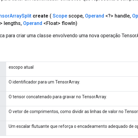
nsor
Array
Split
create
(
Scope
scope
,
Operand
<?> handle
,
Op
 lengths
,
Operand
<Float> flow
In)
ca para criar uma classe envolvendo uma nova operação TensorA
escopo atual
O identificador para um TensorArray.
O tensor concatenado para gravar no TensorArray.
O vetor de comprimentos, como dividir as linhas de valor no Tensor
Um escalar flutuante que reforça o encadeamento adequado de o