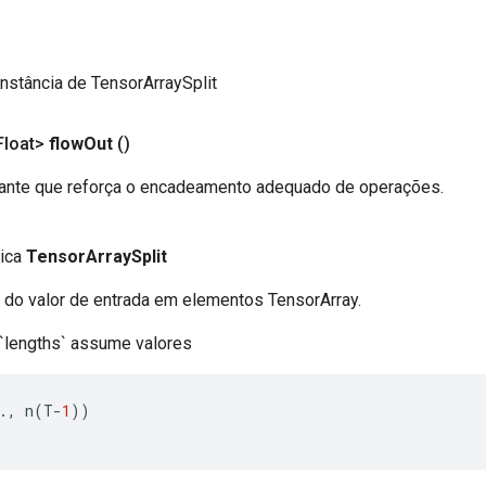
nstância de TensorArraySplit
loat>
flow
Out
()
uante que reforça o encadeamento adequado de operações.
lica
TensorArraySplit
 do valor de entrada em elementos TensorArray.
`lengths` assume valores
.,
 n
(
T
-
1
))