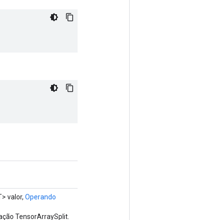
> valor,
Operando
ação TensorArraySplit.