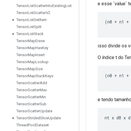
e esse `value` 
Tensor
List
Scatter
Into
Existing
List
Tensor
List
Scatter
V2
Tensor
List
Set
Item
(
n0 
+
 n1 
+
Tensor
List
Split
Tensor
List
Stack
Tensor
Map
Erase
isso divide os 
Tensor
Map
Has
Key
Tensor
Map
Insert
O índice t do Te
Tensor
Map
Lookup
Tensor
Map
Size
(
n0 
+
 n1 
+
Tensor
Map
Stack
Keys
Tensor
Scatter
Add
Tensor
Scatter
Max
Tensor
Scatter
Min
e tendo tamanh
Tensor
Scatter
Sub
Tensor
Scatter
Update
nt x d0 x d
Tensor
Strided
Slice
Update
Thread
Pool
Dataset