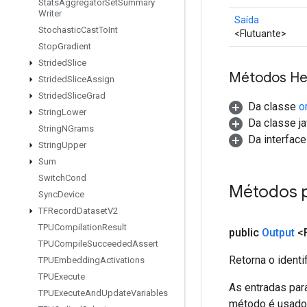
Stats
Aggregator
Set
Summary
Writer
Saída
Stochastic
Cast
To
Int
<Flutuante>
Stop
Gradient
Strided
Slice
Métodos He
Strided
Slice
Assign
Strided
Slice
Grad
Da classe
o
String
Lower
Da classe ja
String
NGrams
Da interfac
String
Upper
Sum
Switch
Cond
Métodos 
Sync
Device
TFRecord
Dataset
V2
TPUCompilation
Result
public
Output
<F
TPUCompile
Succeeded
Assert
Retorna o identi
TPUEmbedding
Activations
TPUExecute
As entradas par
TPUExecute
And
Update
Variables
método é usado 