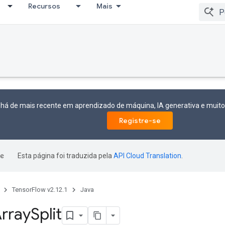
Recursos
Mais
 há de mais recente em aprendizado de máquina, IA generativa e mui
Registre-se
Esta página foi traduzida pela
API Cloud Translation
.
TensorFlow v2.12.1
Java
rray
Split