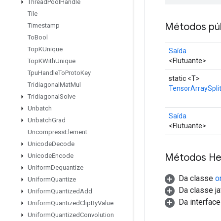
Thread
Pool
Handle
Tile
Métodos púb
Timestamp
To
Bool
Top
KUnique
Saída
<Flutuante>
Top
KWith
Unique
Tpu
Handle
To
Proto
Key
static <T>
Tridiagonal
Mat
Mul
TensorArraySpli
Tridiagonal
Solve
Unbatch
Saída
Unbatch
Grad
<Flutuante>
Uncompress
Element
Unicode
Decode
Métodos He
Unicode
Encode
Uniform
Dequantize
Da classe
o
Uniform
Quantize
Da classe ja
Uniform
Quantized
Add
Da interfac
Uniform
Quantized
Clip
By
Value
Uniform
Quantized
Convolution