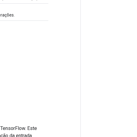
erações.
 TensorFlow. Este
ção da entrada.