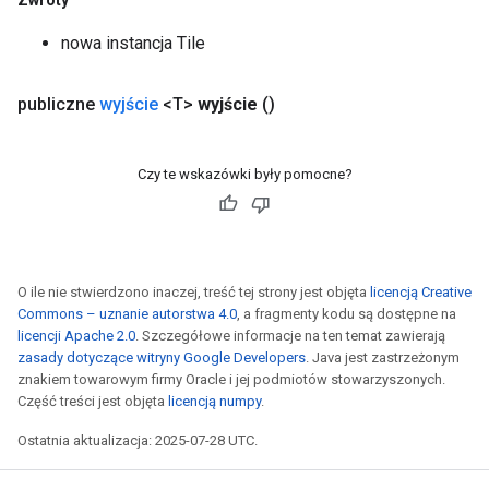
Zwroty
nowa instancja Tile
publiczne
wyjście
<T>
wyjście
()
Czy te wskazówki były pomocne?
O ile nie stwierdzono inaczej, treść tej strony jest objęta
licencją Creative
Commons – uznanie autorstwa 4.0
, a fragmenty kodu są dostępne na
licencji Apache 2.0
. Szczegółowe informacje na ten temat zawierają
zasady dotyczące witryny Google Developers
. Java jest zastrzeżonym
znakiem towarowym firmy Oracle i jej podmiotów stowarzyszonych.
Część treści jest objęta
licencją numpy
.
Ostatnia aktualizacja: 2025-07-28 UTC.