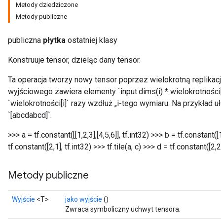
Metody dziedziczone
Metody publiczne
publiczna
płytka
ostatniej klasy
Konstruuje tensor, dzieląc dany tensor.
Ta operacja tworzy nowy tensor poprzez wielokrotną replikacj
wyjściowego zawiera elementy `input.dims(i) * wielokrotności[i
`wielokrotności[i]` razy wzdłuż „i-tego wymiaru. Na przykład uł
`[abcdabcd]`.
>>> a = tf.constant([[1,2,3],[4,5,6]], tf.int32) >>> b = tf.constant([1
tf.constant([2,1], tf.int32) >>> tf.tile(a, c)
>>> d = tf.constant([2,2],
Metody publiczne
Wyjście
<T>
jako wyjście
()
Zwraca symboliczny uchwyt tensora.