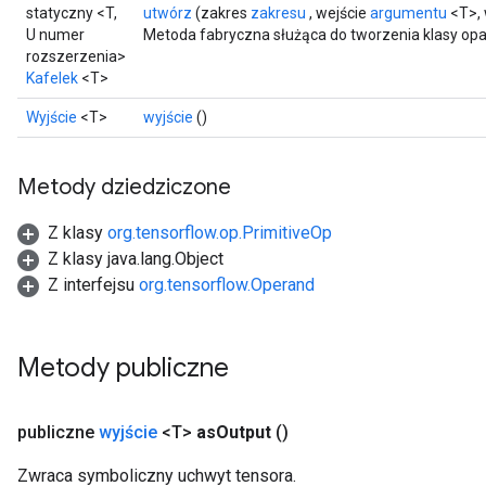
statyczny <T,
utwórz
(zakres
zakresu
, wejście
argumentu
<T>, 
U numer
Metoda fabryczna służąca do tworzenia klasy opa
rozszerzenia>
Kafelek
<T>
Wyjście
<T>
wyjście
()
Metody dziedziczone
Z klasy
org.tensorflow.op.PrimitiveOp
Z klasy java.lang.Object
Z interfejsu
org.tensorflow.Operand
Metody publiczne
publiczne
wyjście
<T>
as
Output
()
Zwraca symboliczny uchwyt tensora.