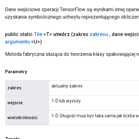
Dane wejściowe operacji TensorFlow są wynikami innej operac
uzyskania symbolicznego uchwytu reprezentującego obliczen
public static
Tile
<T>
utwórz
(zakres
zakresu
,
dane wejśc
argumentu
<U>)
Metoda fabryczna służąca do tworzenia klasy opakowującej n
Parametry
aktualny zakres
zakres
1-D lub wyższy.
wejście
1-D. Długość musi być taka sama jak liczba
wielokrotności