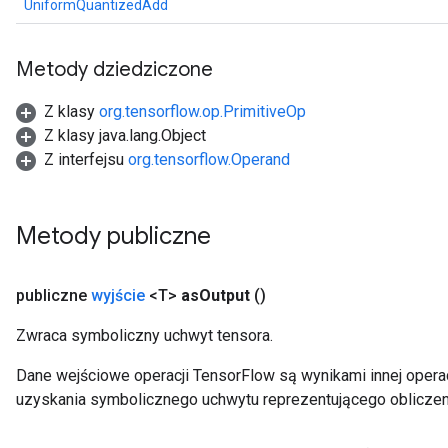
UniformQuantizedAdd
Metody dziedziczone
Z klasy
org.tensorflow.op.PrimitiveOp
Z klasy java.lang.Object
Z interfejsu
org.tensorflow.Operand
Metody publiczne
x
publiczne
wyjście
<T>
as
Output
()
Zwraca symboliczny uchwyt tensora.
Dane wejściowe operacji TensorFlow są wynikami innej operac
uzyskania symbolicznego uchwytu reprezentującego obliczen