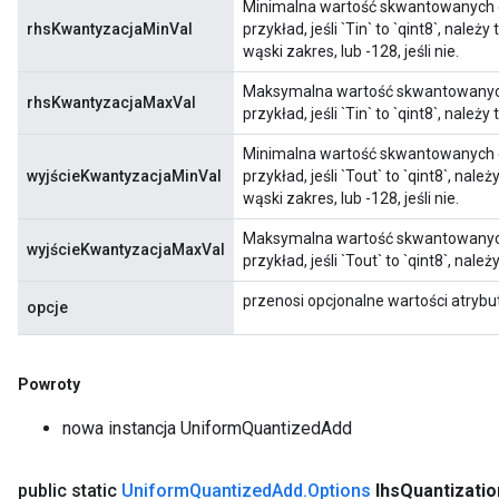
Minimalna wartość skwantowanych 
rhsKwantyzacjaMinVal
przykład, jeśli `Tin` to `qint8`, nale
wąski zakres, lub -128, jeśli nie.
Maksymalna wartość skwantowanyc
rhsKwantyzacjaMaxVal
przykład, jeśli `Tin` to `qint8`, należy
Minimalna wartość skwantowanych 
wyjścieKwantyzacjaMinVal
przykład, jeśli `Tout` to `qint8`, nal
wąski zakres, lub -128, jeśli nie.
Maksymalna wartość skwantowanych
wyjścieKwantyzacjaMaxVal
przykład, jeśli `Tout` to `qint8`, nale
przenosi opcjonalne wartości atryb
opcje
Powroty
nowa instancja UniformQuantizedAdd
public static
Uniform
Quantized
Add
.
Options
lhs
Quantizatio