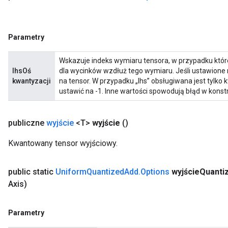
Parametry
Wskazuje indeks wymiaru tensora, w przypadku któ
lhsOś
dla wycinków wzdłuż tego wymiaru. Jeśli ustawione 
kwantyzacji
na tensor. W przypadku „lhs” obsługiwana jest tylko 
ustawić na -1. Inne wartości spowodują błąd w konstr
publiczne
wyjście
<T>
wyjście
()
Kwantowany tensor wyjściowy.
public static
Uniform
Quantized
Add
.
Options
wyjście
Quantiz
Axis)
Parametry