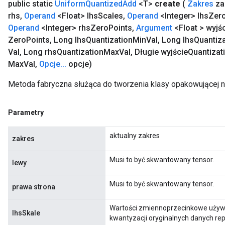
public static
Uniform
Quantized
Add
<T>
create
(
Zakres
za
rhs
,
Operand
<Float> lhs
Scales
,
Operand
<Integer> lhs
Zer
Operand
<Integer> rhs
Zero
Points
,
Argument
<Float > wyjś
Zero
Points
,
Long lhs
Quantization
Min
Val
,
Long lhs
Quantiza
Val
,
Long rhs
Quantization
Max
Val
,
Długie wyjście
Quantizat
Max
Val
,
Opcje
.
.
.
opcje)
Metoda fabryczna służąca do tworzenia klasy opakowującej 
Parametry
aktualny zakres
zakres
Musi to być skwantowany tensor.
lewy
Musi to być skwantowany tensor.
prawa strona
Wartości zmiennoprzecinkowe używa
lhsSkale
kwantyzacji oryginalnych danych re