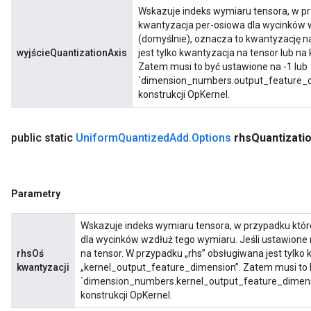
Wskazuje indeks wymiaru tensora, w p
kwantyzacja per-osiowa dla wycinków w
(domyślnie), oznacza to kwantyzację n
wyjścieQuantizationAxis
jest tylko kwantyzacja na tensor lub n
Zatem musi to być ustawione na -1 lub
`dimension_numbers.output_feature_di
konstrukcji OpKernel.
public static
Uniform
Quantized
Add
.
Options
rhs
Quantizati
Parametry
Wskazuje indeks wymiaru tensora, w przypadku któ
dla wycinków wzdłuż tego wymiaru. Jeśli ustawione 
rhsOś
na tensor. W przypadku „rhs” obsługiwana jest tylko
kwantyzacji
„kernel_output_feature_dimension”. Zatem musi to b
`dimension_numbers.kernel_output_feature_dimensi
konstrukcji OpKernel.