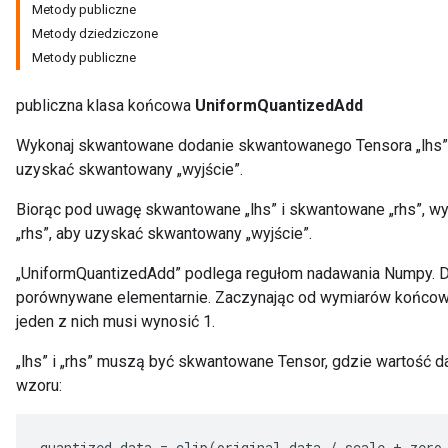
Metody publiczne
Metody dziedziczone
Metody publiczne
publiczna klasa końcowa
UniformQuantizedAdd
Wykonaj skwantowane dodanie skwantowanego Tensora „lhs” 
uzyskać skwantowany „wyjście”.
Biorąc pod uwagę skwantowane „lhs” i skwantowane „rhs”, wy
„rhs”, aby uzyskać skwantowany „wyjście”.
„UniformQuantizedAdd” podlega regułom nadawania Numpy. Dw
porównywane elementarnie. Zaczynając od wymiarów końcow
jeden z nich musi wynosić 1.
„lhs” i „rhs” muszą być skwantowane Tensor, gdzie wartość d
wzoru:
quantized_data
=
clip
(
original_data
/
scale
+
zero