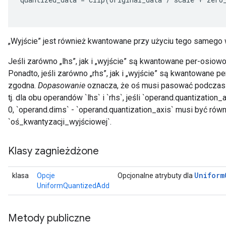
„Wyjście” jest również kwantowane przy użyciu tego samego 
Jeśli zarówno „lhs”, jak i „wyjście” są kwantowane per-osiow
Ponadto, jeśli zarówno „rhs”, jak i „wyjście” są kwantowane p
zgodna.
Dopasowanie
oznacza, że ​​oś musi pasować podczas 
tj. dla obu operandów `lhs` i `rhs`, jeśli `operand.quantization_
0, `operand.dims` - `operand.quantization_axis` musi być równ
`oś_kwantyzacji_wyjściowej`.
Klasy zagnieżdżone
Uniform
klasa
Opcje
Opcjonalne atrybuty dla
UniformQuantizedAdd
Metody publiczne