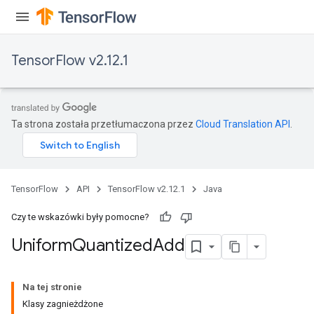
TensorFlow v2.12.1
Ta strona została przetłumaczona przez
Cloud Translation API
.
TensorFlow
API
TensorFlow v2.12.1
Java
Czy te wskazówki były pomocne?
Uniform
Quantized
Add
Na tej stronie
Klasy zagnieżdżone