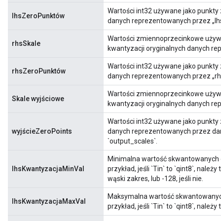
Wartości int32 używane jako punkty
lhsZeroPunktów
danych reprezentowanych przez „lhs”
Wartości zmiennoprzecinkowe używa
rhsSkale
kwantyzacji oryginalnych danych re
Wartości int32 używane jako punkty
rhsZeroPunktów
danych reprezentowanych przez „rhs”
Wartości zmiennoprzecinkowe używa
Skale wyjściowe
kwantyzacji oryginalnych danych re
Wartości int32 używane jako punkty
wyjścieZeroPoints
danych reprezentowanych przez dan
`output_scales`.
Minimalna wartość skwantowanych 
lhsKwantyzacjaMinVal
przykład, jeśli `Tin` to `qint8`, nale
wąski zakres, lub -128, jeśli nie.
Maksymalna wartość skwantowanych
lhsKwantyzacjaMaxVal
przykład, jeśli `Tin` to `qint8`, należy