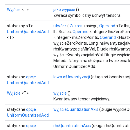
Wyjście
<T>
jako wyjście
()
Zwraca symboliczny uchwyt tensora.
statyczny <T>
utwórz
(
Zakres
zasięgu,
Operand
<T> lhs
UniformQuantizedAdd
lhsScales,
Operand
<Integer> lhsZeroPoin
<T>
<Integer> rhsZeroPoints,
Operand
<Float>
wyjścieZeroPoints, Long lhsKwantyzacjaM
rhsKwantyzacjaMinVal, Długie rhsKwanty
wyjścieKwantyzacjaMinVal, Długie wyjśc
Metoda fabryczna służąca do tworzenia 
UniformQuantizedAdd.
statyczne
opcje
lewa oś kwantyzacji
(długa oś kwantyzacji
UniformQuantizedAdd
Wyjście
<T>
wyjście
()
Kwantowany tensor wyjściowy.
statyczne
opcje
wyjścieQuantizationAxis
(Długie wyjścieQ
UniformQuantizedAdd
statyczne
opcje
rhsQuantizationAxis
(długa rhsQuantizati