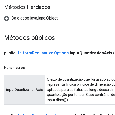
Métodos Herdados
Da classe java.lang.Object
Métodos públicos
public
Uniform
Requantize
.
Options
input
Quantization
Axis
Parâmetros
O eixo de quantização que foi usado ao qua
representa. Indica o índice de dimensão d
inputQuantizationAxis
aplicada para as fatias ao longo dessa di
quantização por tensor. Caso contrário, dev
input.dims()).