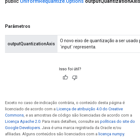
public
Uniform
Requantize
.
Options
output
Quantization
Axi
Parâmetros
O novo eixo de quantização a ser usado 
outputQuantizationAxis
`input` representa.
Isso foi útil?
Exceto no caso de indicação contrária, o conteúdo desta página é
licenciado de acordo com a
Licença de atribuição 4.0 do Creative
Commons
, e as amostras de código são licenciadas de acordo com a
Licença Apache 2.0
. Para mais detalhes, consulte as
políticas do site do
Google Developers
. Java é uma marca registrada da Oracle e/ou
afiliadas. Alguns conteúdos são licenciados com a
licença numpy
.