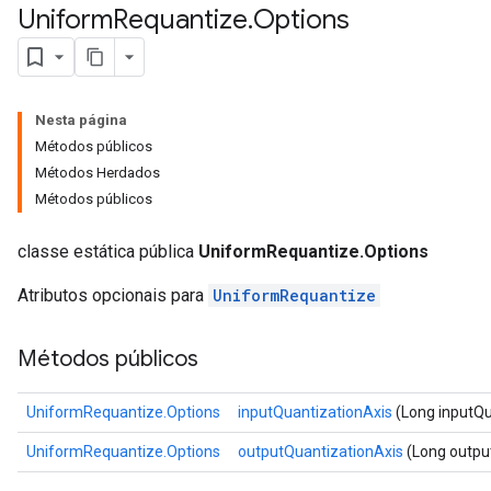
Uniform
Requantize
.
Options
Nesta página
Métodos públicos
Métodos Herdados
Métodos públicos
classe estática pública
UniformRequantize.Options
Atributos opcionais para
UniformRequantize
Métodos públicos
UniformRequantize.Options
inputQuantizationAxis
(Long inputQu
UniformRequantize.Options
outputQuantizationAxis
(Long outpu