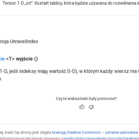
Tensor 1-D „int”. Kształt tablicy, która będzie używana do rozwikłania
ncja UnravelIndex
ie
<T>
wyjście
()
1-D, jeśli indeksy mają wartość 0-D), w którym każdy wiersz ma t
.
Czy te wskazówki były pomocne?
j, treść tej strony jest objęta
licencją Creative Commons – uznanie autorstwa 
informacje na ten temat zawierają
zasady dotyczące witryny Google Develop