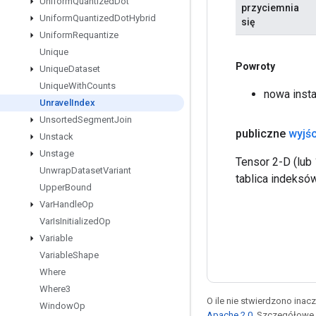
Uniform
Quantized
Dot
przyciemnia
Uniform
Quantized
Dot
Hybrid
się
Uniform
Requantize
Unique
Powroty
Unique
Dataset
Unique
With
Counts
nowa insta
Unravel
Index
Unsorted
Segment
Join
publiczne
wyjśc
Unstack
Unstage
Tensor 2-D (lub 
Unwrap
Dataset
Variant
tablica indeksów
Upper
Bound
Var
Handle
Op
Var
Is
Initialized
Op
Variable
Variable
Shape
Where
Where3
O ile nie stwierdzono inacze
Window
Op
Apache 2.0
. Szczegółowe 