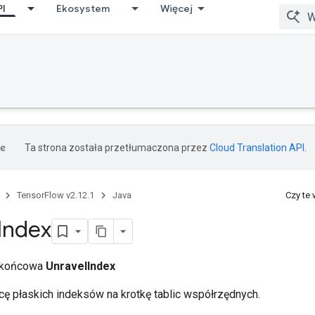
PI
Ekosystem
Więcej
Ta strona została przetłumaczona przez
Cloud Translation API
.
TensorFlow v2.12.1
Java
Czy te
Index
a końcowa
UnravelIndex
cę płaskich indeksów na krotkę tablic współrzędnych.