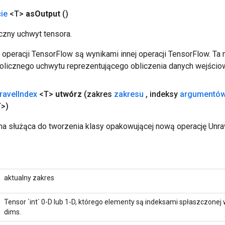
ie
<T>
as
Output
()
zny uchwyt tensora.
operacji TensorFlow są wynikami innej operacji TensorFlow. Ta
licznego uchwytu reprezentującego obliczenia danych wejścio
ravel
Index
<T>
utwórz
(zakres
zakresu
,
indeksy
argumentó
>)
a służąca do tworzenia klasy opakowującej nową operację Unra
aktualny zakres
Tensor `int` 0-D lub 1-D, którego elementy są indeksami spłaszczonej 
dims.