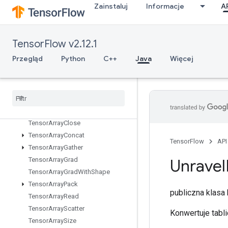
TPUPartitionedInputV2
Zainstaluj
Informacje
A
TPUPartitionedOutput
TPUPartitionedOutputV2
TPUReplicateMetadata
TensorFlow v2.12.1
TPUReplicatedInput
Przegląd
Python
C++
Java
Więcej
TPUReplicatedOutput
TPUReshard
Variables
TPURound
Robin
Temporary
Variable
Tensor
Array
Tensor
Array
Close
Tensor
Array
Concat
TensorFlow
API
Tensor
Array
Gather
Tensor
Array
Grad
Unravel
Tensor
Array
Grad
With
Shape
Tensor
Array
Pack
publiczna klas
Tensor
Array
Read
Tensor
Array
Scatter
Konwertuje tabli
Tensor
Array
Size