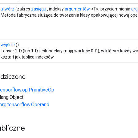
utwórz
(zakres
zasięgu
, indeksy
argumentów
<T>, przyciemnienia
ar
Metoda fabryczna służąca do tworzenia klasy opakowującej nową oper
wyjście
()
Tensor 2-D (lub 1-D, jeśli indeksy mają wartość 0-D), w którym każdy w
kształt jak tablica indeksów.
edziczone
tensorflow.op.PrimitiveOp
.lang.Object
org.tensorflow.Operand
bliczne