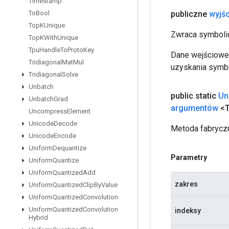
Timestamp
publiczne
wyjśc
To
Bool
Top
KUnique
Zwraca symbolic
Top
KWith
Unique
Tpu
Handle
To
Proto
Key
Dane wejściowe 
Tridiagonal
Mat
Mul
uzyskania symbo
Tridiagonal
Solve
Unbatch
public static
Un
Unbatch
Grad
argumentów
<T
Uncompress
Element
Unicode
Decode
Metoda fabryczn
Unicode
Encode
Uniform
Dequantize
Parametry
Uniform
Quantize
Uniform
Quantized
Add
zakres
Uniform
Quantized
Clip
By
Value
Uniform
Quantized
Convolution
Uniform
Quantized
Convolution
indeksy
Hybrid