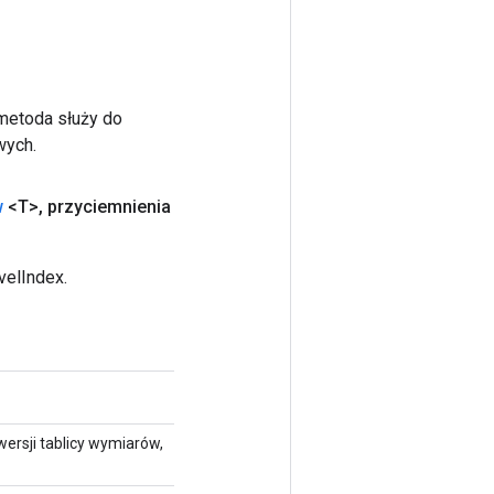
 metoda służy do
wych.
w
<T>
,
przyciemnienia
velIndex.
wersji tablicy wymiarów,