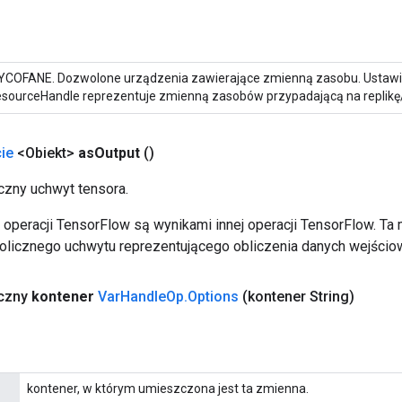
COFANE. Dozwolone urządzenia zawierające zmienną zasobu. Ustawi
sourceHandle reprezentuje zmienną zasobów przypadającą na replikę
ie
<Obiekt>
as
Output
()
zny uchwyt tensora.
operacji TensorFlow są wynikami innej operacji TensorFlow. Ta
licznego uchwytu reprezentującego obliczenia danych wejścio
yczny
kontener
Var
Handle
Op
.
Options
(kontener String)
kontener, w którym umieszczona jest ta zmienna.