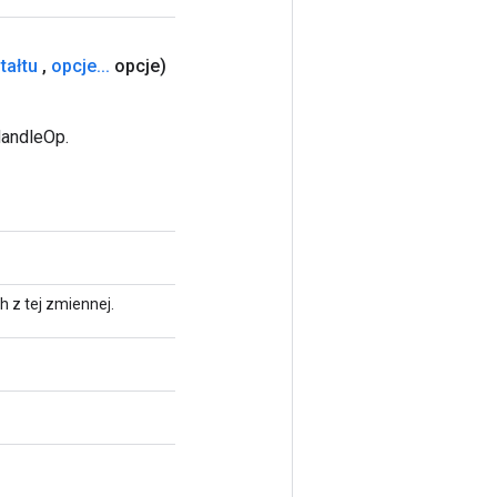
tałtu
,
opcje
.
.
.
opcje)
HandleOp.
h z tej zmiennej.