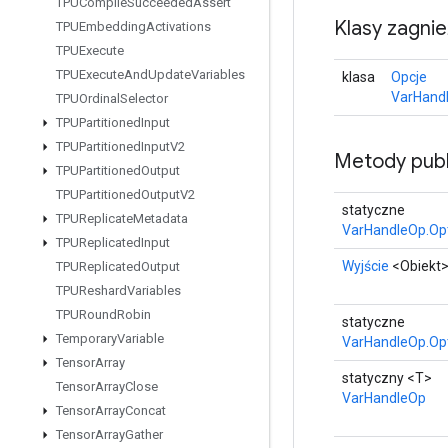
TPUCompile
Succeeded
Assert
Klasy zagni
TPUEmbedding
Activations
TPUExecute
TPUExecute
And
Update
Variables
klasa
Opcje
VarHand
TPUOrdinal
Selector
TPUPartitioned
Input
TPUPartitioned
Input
V2
Metody publ
TPUPartitioned
Output
TPUPartitioned
Output
V2
statyczne
TPUReplicate
Metadata
VarHandleOp.Op
TPUReplicated
Input
Wyjście
<Obiekt
TPUReplicated
Output
TPUReshard
Variables
TPURound
Robin
statyczne
Temporary
Variable
VarHandleOp.Op
Tensor
Array
statyczny <T>
Tensor
Array
Close
VarHandleOp
Tensor
Array
Concat
Tensor
Array
Gather