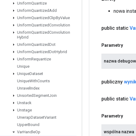
Uniform
Quantize
nowa inst
Uniform
Quantized
Add
Uniform
Quantized
Clip
By
Value
Uniform
Quantized
Convolution
public static
Va
Uniform
Quantized
Convolution
Hybrid
Uniform
Quantized
Dot
Parametry
Uniform
Quantized
Dot
Hybrid
Uniform
Requantize
nazwa debugow
Unique
Unique
Dataset
Unique
With
Counts
publiczny
wyni
Unravel
Index
Unsorted
Segment
Join
public static
Va
Unstack
Unstage
Parametry
Unwrap
Dataset
Variant
Upper
Bound
wspólna nazwa
Var
Handle
Op