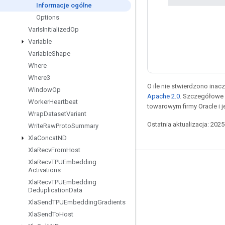
Informacje ogólne
Options
Var
Is
Initialized
Op
Variable
Variable
Shape
Where
Where3
O ile nie stwierdzono inacze
Window
Op
Apache 2.0
. Szczegółowe 
Worker
Heartbeat
towarowym firmy Oracle i 
Wrap
Dataset
Variant
Ostatnia aktualizacja: 202
Write
Raw
Proto
Summary
Xla
Concat
ND
Xla
Recv
From
Host
Xla
Recv
TPUEmbedding
Pozostawaj w kontakcie
Activations
Xla
Recv
TPUEmbedding
Blog
Deduplication
Data
Forum
Xla
Send
TPUEmbedding
Gradients
Xla
Send
To
Host
GitHub