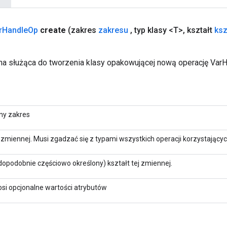
r
Handle
Op
create
(zakres
zakresu
,
typ klasy <T>
,
kształt
ksz
a służąca do tworzenia klasy opakowującej nową operację Var
ny zakres
j zmiennej. Musi zgadzać się z typami wszystkich operacji korzystającyc
opodobnie częściowo określony) kształt tej zmiennej.
si opcjonalne wartości atrybutów