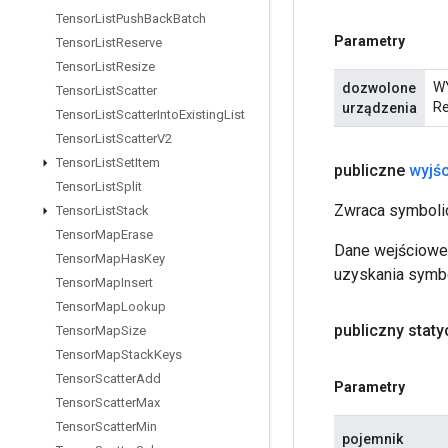
Tensor
List
Push
Back
Batch
Parametry
Tensor
List
Reserve
Tensor
List
Resize
WY
dozwolone
Tensor
List
Scatter
Re
urządzenia
Tensor
List
Scatter
Into
Existing
List
Tensor
List
Scatter
V2
Tensor
List
Set
Item
publiczne
wyjśc
Tensor
List
Split
Zwraca symbolic
Tensor
List
Stack
Tensor
Map
Erase
Dane wejściowe 
Tensor
Map
Has
Key
uzyskania symbo
Tensor
Map
Insert
Tensor
Map
Lookup
publiczny stat
Tensor
Map
Size
Tensor
Map
Stack
Keys
Tensor
Scatter
Add
Parametry
Tensor
Scatter
Max
Tensor
Scatter
Min
pojemnik