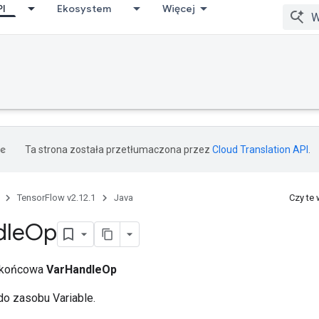
PI
Ekosystem
Więcej
Ta strona została przetłumaczona przez
Cloud Translation API
.
TensorFlow v2.12.1
Java
Czy te
dle
Op
a końcowa
VarHandleOp
do zasobu Variable.