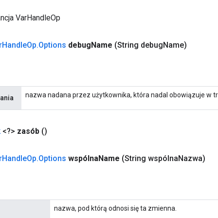
ancja VarHandleOp
r
Handle
Op
.
Options
debug
Name
(String debug
Name)
nazwa nadana przez użytkownika, która nadal obowiązuje w 
ania
k
<?>
zasób
()
r
Handle
Op
.
Options
wspólna
Name
(String wspólna
Nazwa)
nazwa, pod którą odnosi się ta zmienna.