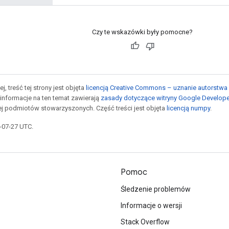
Czy te wskazówki były pomocne?
j, treść tej strony jest objęta
licencją Creative Commons – uznanie autorstwa 
informacje na ten temat zawierają
zasady dotyczące witryny Google Develop
jej podmiotów stowarzyszonych. Część treści jest objęta
licencją numpy
.
5-07-27 UTC.
Pomoc
Śledzenie problemów
Informacje o wersji
Stack Overflow