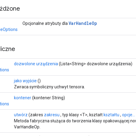
eżdżone
Var
Handle
Op
Opcjonalne atrybuty dla
leOptions
iczne
dozwolone urządzenia
(Lista<String> dozwolone urządzenia)
tions
>
jako wyjście
()
Zwraca symboliczny uchwyt tensora.
kontener
(kontener String)
tions
utwórz
(zakres
zakresu
, typ klasy <T>, kształt
kształtu
,
opcje...
Metoda fabryczna służąca do tworzenia klasy opakowującej no
VarHandleOp.