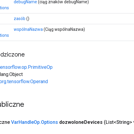
debugName
(ciąg znaków debugName)
tions
zasób
()
wspólnaNazwa
(Ciąg wspólnaNazwa)
tions
edziczone
tensorflow.op.PrimitiveOp
.lang.Object
org.tensorflow.Operand
bliczne
yczne
Var
Handle
Op
.
Options
dozwolone
Devices
(List<String> 