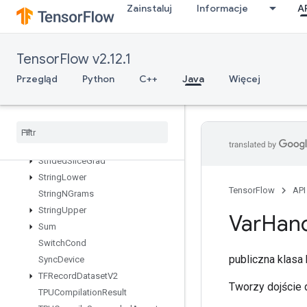
StatelessSampleDistortedBoundingBox
Zainstaluj
Informacje
A
StatelessShuffle
StatelessTruncatedNormalV2
StatsAggregatorHandleV2
TensorFlow v2.12.1
StatsAggregatorSetSummaryWrit
Przegląd
Python
C++
Java
Więcej
er
StochasticCastToInt
Stop
Gradient
Strided
Slice
Strided
Slice
Assign
Strided
Slice
Grad
String
Lower
TensorFlow
API
String
NGrams
String
Upper
Var
Han
Sum
Switch
Cond
publiczna klas
Sync
Device
TFRecord
Dataset
V2
Tworzy dojście 
TPUCompilation
Result