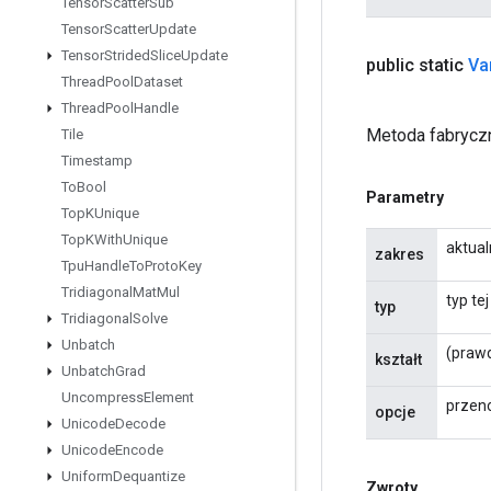
Tensor
Scatter
Sub
Tensor
Scatter
Update
Tensor
Strided
Slice
Update
public static
Va
Thread
Pool
Dataset
Thread
Pool
Handle
Metoda fabryczn
Tile
Timestamp
To
Bool
Parametry
Top
KUnique
Top
KWith
Unique
aktual
zakres
Tpu
Handle
To
Proto
Key
Tridiagonal
Mat
Mul
typ te
typ
Tridiagonal
Solve
Unbatch
(prawd
kształt
Unbatch
Grad
Uncompress
Element
przeno
opcje
Unicode
Decode
Unicode
Encode
Uniform
Dequantize
Zwroty