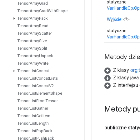
statyczne
Tensor
Array
Grad
VarHandleOp.Op
Tensor
Array
Grad
With
Shape
Tensor
Array
Pack
Wyjście
<?>
Tensor
Array
Read
statyczne
Tensor
Array
Scatter
VarHandleOp.Op
Tensor
Array
Size
Tensor
Array
Split
Metody dzi
Tensor
Array
Unpack
Tensor
Array
Write
Z klasy
org.
Tensor
List
Concat
Z klasy java
Tensor
List
Concat
Lists
Z interfejsu
Tensor
List
Concat
V2
Tensor
List
Element
Shape
Tensor
List
From
Tensor
Metody pu
Tensor
List
Gather
Tensor
List
Get
Item
Tensor
List
Length
publiczne stat
Tensor
List
Pop
Back
Tensor
List
Push
Back