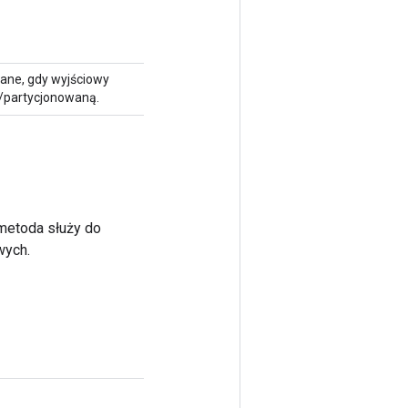
ane, gdy wyjściowy
/partycjonowaną.
 metoda służy do
wych.