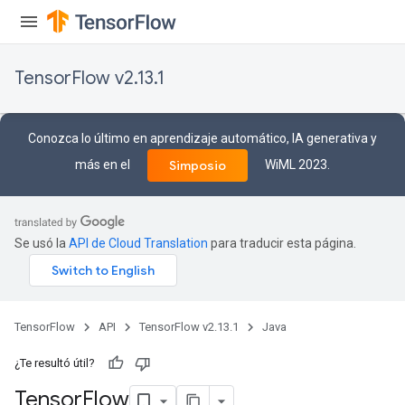
TensorFlow v2.13.1
Conozca lo último en aprendizaje automático, IA generativa y
más en el
WiML 2023.
Simposio
Se usó la
API de Cloud Translation
para traducir esta página.
TensorFlow
API
TensorFlow v2.13.1
Java
¿Te resultó útil?
Tensor
Flow