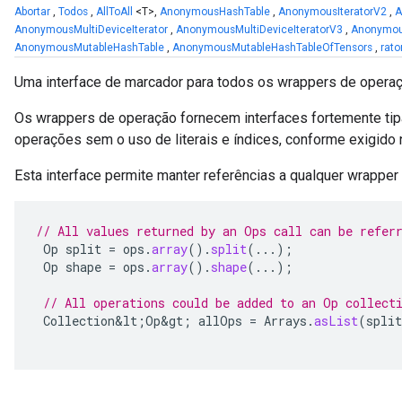
Abortar
,
Todos
,
AllToAll
<T>,
AnonymousHashTable
,
AnonymousIteratorV2
,
A
AnonymousMultiDeviceIterator
,
AnonymousMultiDeviceIteratorV3
,
Anonymou
AnonymousMutableHashTable
,
AnonymousMutableHashTableOfTensors
,
rato
Uma interface de marcador para todos os wrappers de operaç
Os wrappers de operação fornecem interfaces fortemente ti
operações sem o uso de literais e índices, conforme exigido 
Esta interface permite manter referências a qualquer wrappe
// All values returned by an Ops call can be refer
Op
split
=
ops
.
array
().
split
(...);
Op
shape
=
ops
.
array
().
shape
(...);
// All operations could be added to an Op collect
Collection&lt
;
Op&gt
;
allOps
=
Arrays
.
asList
(
split