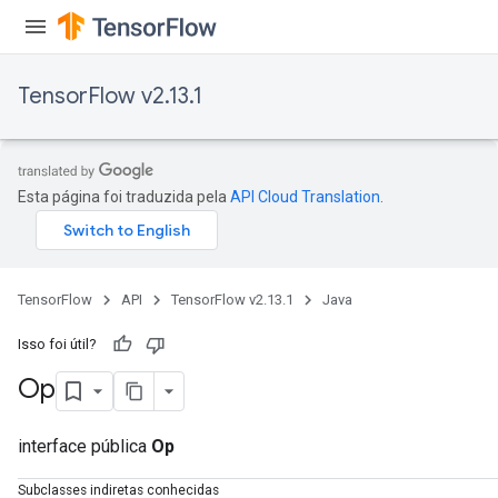
TensorFlow v2.13.1
Esta página foi traduzida pela
API Cloud Translation
.
TensorFlow
API
TensorFlow v2.13.1
Java
Isso foi útil?
Op
interface pública
Op
Subclasses indiretas conhecidas