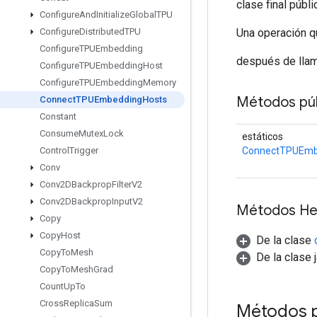
clase final públ
Configure
And
Initialize
Global
TPU
Una operación q
Configure
Distributed
TPU
Configure
TPUEmbedding
después de lla
Configure
TPUEmbedding
Host
Configure
TPUEmbedding
Memory
Métodos púb
Connect
TPUEmbedding
Hosts
Constant
Consume
Mutex
Lock
estáticos
ConnectTPUEmb
Control
Trigger
Conv
Conv2DBackprop
Filter
V2
Conv2DBackprop
Input
V2
Métodos He
Copy
Copy
Host
De la clase
Copy
To
Mesh
De la clase 
Copy
To
Mesh
Grad
Count
Up
To
Cross
Replica
Sum
Métodos 