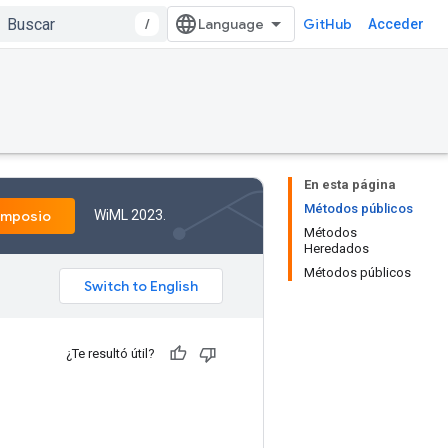
/
GitHub
Acceder
En esta página
Métodos públicos
WiML 2023.
imposio
Métodos
Heredados
Métodos públicos
¿Te resultó útil?