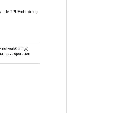
 host de TPUEmbedding
> networkConfigs)
una nueva operación