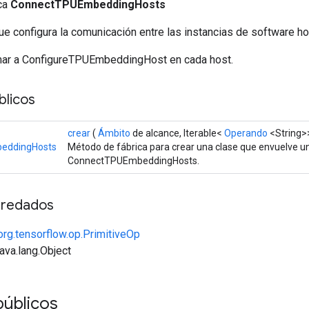
ica
ConnectTPUEmbeddingHosts
ue configura la comunicación entre las instancias de software
mar a ConfigureTPUEmbeddingHost en cada host.
licos
crear
(
Ámbito
de alcance, Iterable<
Operando
<String>
eddingHosts
Método de fábrica para crear una clase que envuelve 
ConnectTPUEmbeddingHosts.
redados
org.tensorflow.op.PrimitiveOp
java.lang.Object
públicos