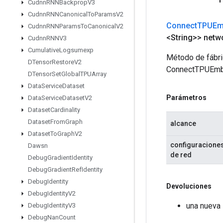
Cudnn
RNNBackprop
V3
Cudnn
RNNCanonical
To
Params
V2
Connect
TPUEm
Cudnn
RNNParams
To
Canonical
V2
<String>> netw
Cudnn
RNNV3
Cumulative
Logsumexp
Método de fábri
DTensor
Restore
V2
ConnectTPUEmb
DTensor
Set
Global
TPUArray
Data
Service
Dataset
Parámetros
Data
Service
Dataset
V2
Dataset
Cardinality
Dataset
From
Graph
alcance
Dataset
To
Graph
V2
configuracione
Dawsn
de red
Debug
Gradient
Identity
Debug
Gradient
Ref
Identity
Debug
Identity
Devoluciones
Debug
Identity
V2
una nueva
Debug
Identity
V3
Debug
Nan
Count