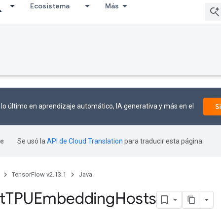
Ecosistema
Más
lo último en aprendizaje automático, IA generativa y más en el
S
Se usó la
API de Cloud Translation
para traducir esta página.
TensorFlow v2.13.1
Java
t
TPUEmbedding
Hosts