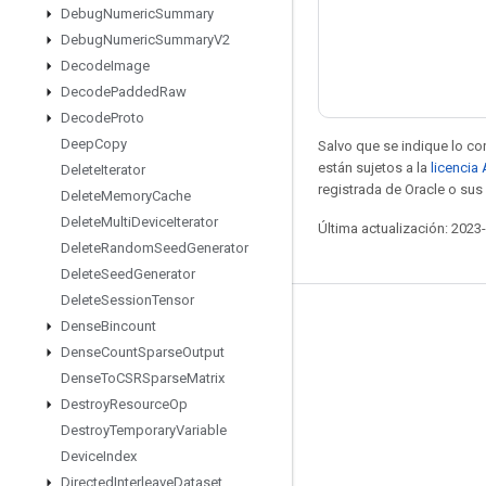
Debug
Numeric
Summary
Debug
Numeric
Summary
V2
Decode
Image
Decode
Padded
Raw
Decode
Proto
Deep
Copy
Salvo que se indique lo con
están sujetos a la
licencia
Delete
Iterator
registrada de Oracle o sus 
Delete
Memory
Cache
Delete
Multi
Device
Iterator
Última actualización: 2023
Delete
Random
Seed
Generator
Delete
Seed
Generator
Delete
Session
Tensor
Mantente conectado
Dense
Bincount
Dense
Count
Sparse
Output
Blog
Dense
To
CSRSparse
Matrix
Foro
Destroy
Resource
Op
GitHub
Destroy
Temporary
Variable
Device
Index
Twitter
Directed
Interleave
Dataset