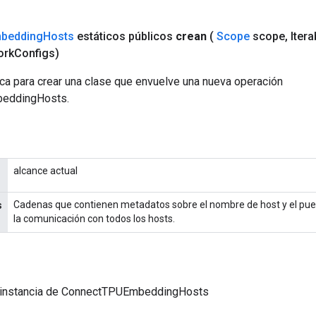
bedding
Hosts
estáticos públicos
crean
(
Scope
scope
,
Itera
ork
Configs)
ca para crear una clase que envuelve una nueva operación
eddingHosts.
alcance actual
Cadenas que contienen metadatos sobre el nombre de host y el puer
s
la comunicación con todos los hosts.
 instancia de ConnectTPUEmbeddingHosts