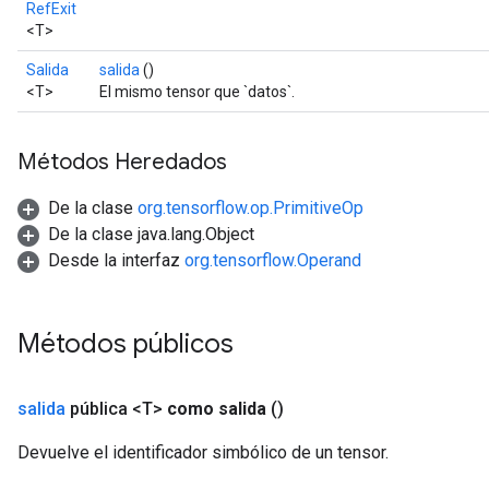
RefExit
<T>
Salida
salida
()
<T>
El mismo tensor que `datos`.
Métodos Heredados
De la clase
org.tensorflow.op.PrimitiveOp
De la clase java.lang.Object
Desde la interfaz
org.tensorflow.Operand
Métodos públicos
salida
pública <T>
como salida
()
Devuelve el identificador simbólico de un tensor.