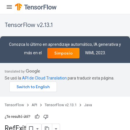
TensorFlow v2.13.1
Conozca lo último en aprendizaje automático, IA generativa y
más en el
WiML 2023.
Simposio
Se usó la
API de Cloud Translation
para traducir esta página.
TensorFlow
API
TensorFlow v2.13.1
Java
¿Te resultó útil?
Ref
Exit