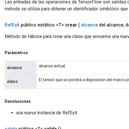
Las entradas de las operaciones de TensorFlow son salidas d
método se utiliza para obtener un identificador simbólico que 
m
Ref
Exit
público estático <T>
crear
(
alcance
del alcance
,
d
Método de fábrica para crear una clase que envuelve una nuev
rs
eters
Parámetros
ntumParameters
ters
alcance actual
alcance
ropParameters
s
El tensor que se pondrá a disposición del marco pr
datos
atorParameters
ghtParameters
meters
Devoluciones
adParameters
rameters
una nueva instancia de RefExit
eters
ientDescentParameters
salida
pública <T>
salida
()