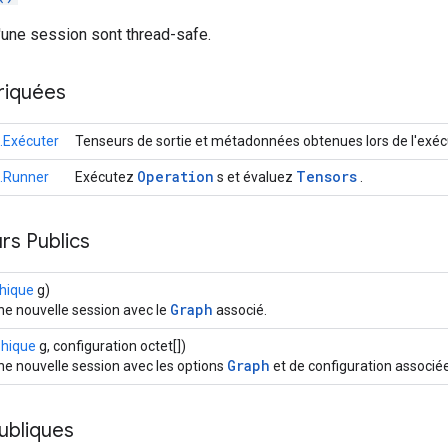
'une session sont thread-safe.
riquées
.Exécuter
Tenseurs de sortie et métadonnées obtenues lors de l'exéc
Operation
Tensors
.Runner
Exécutez
s et évaluez
.
rs Publics
hique
g)
Graph
ne nouvelle session avec le
associé.
hique
g, configuration octet[])
Graph
ne nouvelle session avec les options
et de configuration associé
ubliques