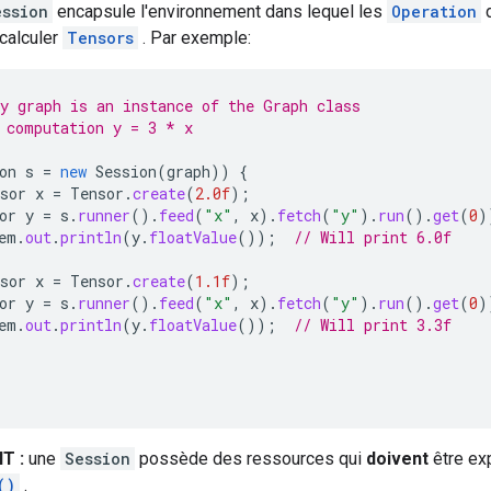
ession
encapsule l'environnement dans lequel les
Operation
d
calculer
Tensors
. Par exemple:
y graph is an instance of the Graph class
 computation y = 3 * x
on
s
=
new
Session
(
graph
))
{
sor
x
=
Tensor
.
create
(
2.0f
);
or
y
=
s
.
runner
().
feed
(
"x"
,
x
).
fetch
(
"y"
).
run
().
get
(
0
)
em
.
out
.
println
(
y
.
floatValue
());
// Will print 6.0f
sor
x
=
Tensor
.
create
(
1.1f
);
or
y
=
s
.
runner
().
feed
(
"x"
,
x
).
fetch
(
"y"
).
run
().
get
(
0
)
em
.
out
.
println
(
y
.
floatValue
());
// Will print 3.3f
T :
une
Session
possède des ressources qui
doivent
être ex
()
.