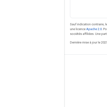
Sauf indication contraire, 
une licence
Apache 2.0
. P
sociétés affiliées. Une part
Dernière mise à jour le 202
Rester connecté
Blog
Forum
GitHub
Twitter
YouTube