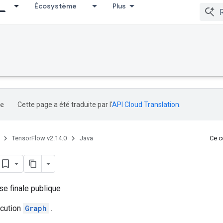
Écosystème
Plus
Cette page a été traduite par l'
API Cloud Translation
.
TensorFlow v2.14.0
Java
Ce co
se finale publique
écution
Graph
.