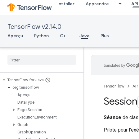
Installer
Apprendre
API
TensorFlow v2.14.0
Aperçu
Python
C++
Java
Plus
Tensor
Flow for Java
TensorFlow
API
org
.
tensorflow
Aperçu
Session
Data
Type
Eager
Session
Séance
de clas
Execution
Environment
Graph
Pilote pour l’ex
Graph
Operation