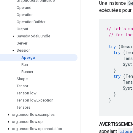
Graph
Operation
Builder
Une instance
S
Operand
exécutées pour 
Operation
Operation
Builder
// Let's sa
Output
// for the
Saved
Model
Bundle
Server
try
(
Sessi
Session
try
(
Ten
Aperçu
Tens
Syst
Run
}
Runner
try
(
Ten
Shape
Tens
Tensor
Syst
Tensor
Flow
}
}
Tensor
Flow
Exception
Tensors
org
.
tensorflow
.
examples
org
.
tensorflow
.
op
AVERTISSEMEN
org
.
tensorflow
.
op
.
annotation
appelant
close