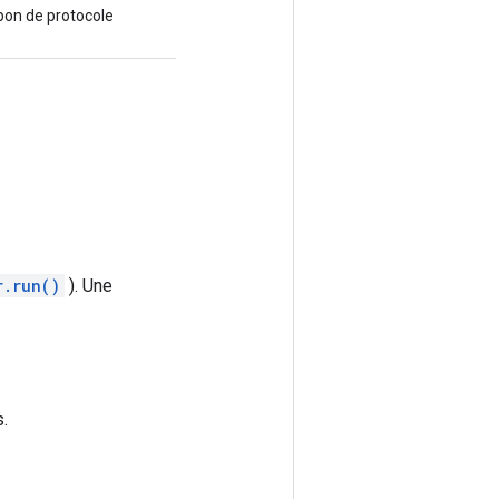
mpon de protocole
r.run()
). Une
.