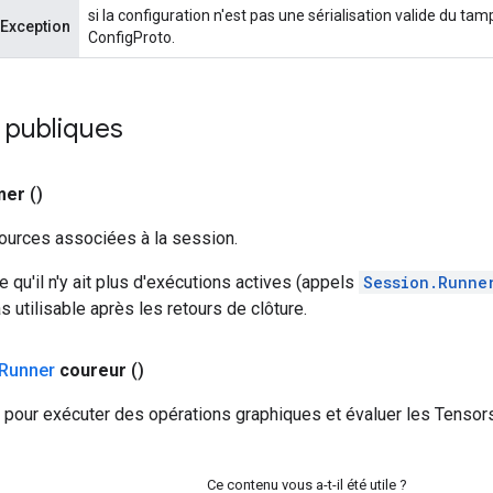
si la configuration n'est pas une sérialisation valide du ta
tException
ConfigProto.
 publiques
mer
()
sources associées à la session.
e qu'il n'y ait plus d'exécutions actives (appels
Session.Runne
s utilisable après les retours de clôture.
Runner
coureur
()
 pour exécuter des opérations graphiques et évaluer les Tensors
Ce contenu vous a-t-il été utile ?