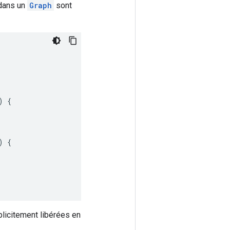
ans un
Graph
sont
)
{
)
{
plicitement libérées en