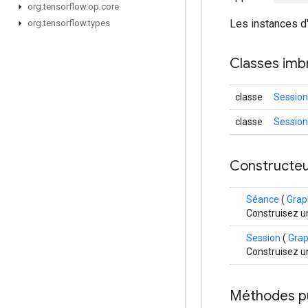
org
.
tensorflow
.
op
.
core
Les instances d
org
.
tensorflow
.
types
Classes imb
classe
Session
classe
Session
Constructeu
Séance
(
Grap
Construisez u
Session
(
Grap
Construisez u
Méthodes p