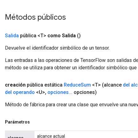
Métodos públicos
Salida
pública <T>
como Salida
()
m
Devuelve el identificador simbólico de un tensor.
Las entradas a las operaciones de TensorFlow son salidas de
rs
método se utiliza para obtener un identificador simbólico que 
eters
ntumParameters
creación
pública estática
Reduce
Sum
<T>
(alcance
del al
ters
del operando
<U>
,
opciones
.
.
.
opciones)
ropParameters
s
Método de fábrica para crear una clase que envuelve una nu
atorParameters
ghtParameters
Parámetros
meters
adParameters
alcance actual