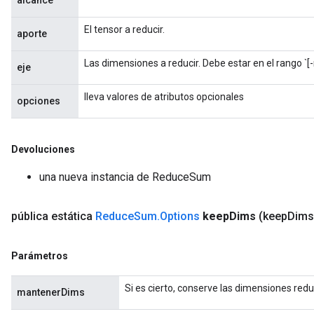
alcance
rameters
eters
El tensor a reducir.
aporte
ientDescentParameters
Las dimensiones a reducir. Debe estar en el rango `[-r
eje
lleva valores de atributos opcionales
opciones
Devoluciones
una nueva instancia de ReduceSum
pública estática
Reduce
Sum
.
Options
keep
Dims
(keep
Dims
Parámetros
Si es cierto, conserve las dimensiones redu
mantenerDims