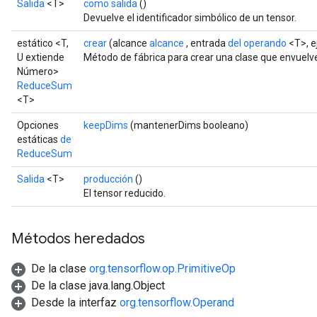
Salida
<T>
como salida
()
Devuelve el identificador simbólico de un tensor.
estático <T,
crear
(alcance
alcance
, entrada
del operando
<T>, e
U extiende
Método de fábrica para crear una clase que envue
Número>
ReduceSum
<T>
Opciones
keepDims
(mantenerDims booleano)
estáticas
de
ReduceSum
Salida
<T>
producción
()
El tensor reducido.
Métodos heredados
De la clase
org.tensorflow.op.PrimitiveOp
De la clase java.lang.Object
Desde la interfaz
org.tensorflow.Operand