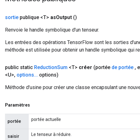
sortie
publique <T>
as
Output
()
Renvoie le handle symbolique d'un tenseur.
m
Les entrées des opérations TensorFlow sont les sorties d'une
méthode est utilisée pour obtenir un handle symbolique qui rep
public static
Reduction
Sum
<T>
créer
(portée
de portée
,
e
rs
<U>
,
options
.
.
.
options)
eters
ntumParameters
Méthode d'usine pour créer une classe encapsulant une nouv
ters
ropParameters
s
Paramètres
atorParameters
portée actuelle
ghtParameters
portée
meters
Le tenseur à réduire.
adParameters
saisir