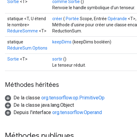
Sortie
<T>
comme Sortie
()
Renvoie le handle symbolique d'un tenseur.
statique <T, U étend
créer
(
Portée
Scope, Entrée
Opérande
<T>,
le nombre>
Méthode d'usine pour créer une classe enca
RéduireSomme
<T>
ReductionSum.
statique
keepDims
(keepDims booléen)
RéduireSum.Options
Sortie
<T>
sortir
()
Le tenseur réduit.
Méthodes héritées
De la classe
org.tensorflow.op.PrimitiveOp
De la classe java.lang.Object
Depuis l'interface
org.tensorflow.Operand
Méthodes publiques