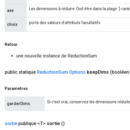
rameters
Les dimensions à réduire. Doit être dans la plage `[-rank
eters
axe
ientDescentParameters
porte des valeurs d'attributs facultatifs
choix
Retour
une nouvelle instance de ReductionSum
public statique
Reduction
Sum
.
Options
keep
Dims
(booléen
Paramètres
Si c'est vrai, conservez les dimensions réduit
garderDims
sortie
publique <T>
sortie
()