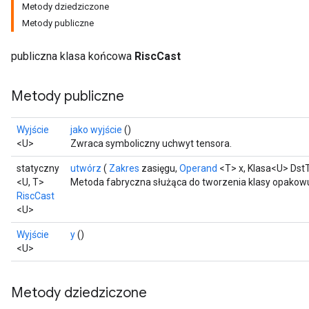
Metody dziedziczone
Metody publiczne
publiczna klasa końcowa
RiscCast
Metody publiczne
Wyjście
jako wyjście
()
<U>
Zwraca symboliczny uchwyt tensora.
statyczny
utwórz
(
Zakres
zasięgu,
Operand
<T> x, Klasa<U> Dst
<U, T>
Metoda fabryczna służąca do tworzenia klasy opakowu
RiscCast
<U>
Wyjście
y
()
<U>
Metody dziedziczone