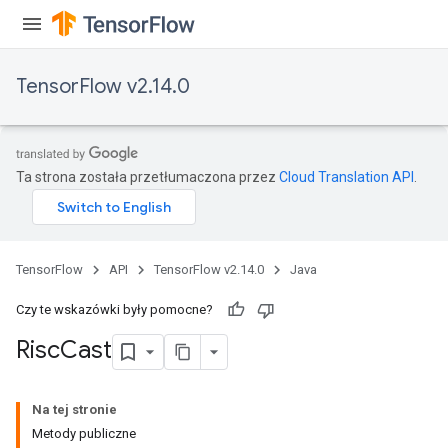
ropParameters
s
atorParameters
TensorFlow v2.14.0
ghtParameters
meters
adParameters
rameters
Ta strona została przetłumaczona przez
Cloud Translation API
.
eters
ientDescentParameters
TensorFlow
API
TensorFlow v2.14.0
Java
Czy te wskazówki były pomocne?
Risc
Cast
Na tej stronie
Metody publiczne