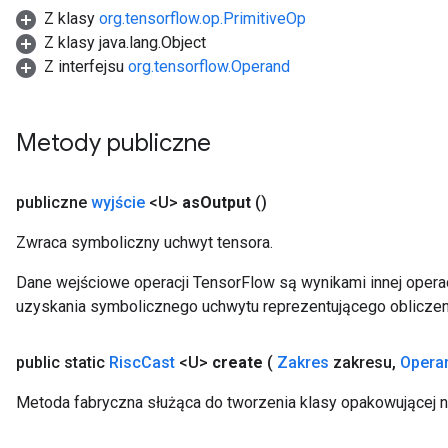
Z klasy
org.tensorflow.op.PrimitiveOp
Z klasy java.lang.Object
Z interfejsu
org.tensorflow.Operand
Metody publiczne
publiczne
wyjście
<U>
as
Output
()
Zwraca symboliczny uchwyt tensora.
Dane wejściowe operacji TensorFlow są wynikami innej operac
uzyskania symbolicznego uchwytu reprezentującego obliczen
public static
Risc
Cast
<U>
create
(
Zakres
zakresu
,
Opera
Metoda fabryczna służąca do tworzenia klasy opakowującej n