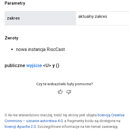
Parametry
aktualny zakres
zakres
Zwroty
nowa instancja RiscCast
publiczne
wyjście
<U>
y
()
Czy te wskazówki były pomocne?
O ile nie stwierdzono inaczej, treść tej strony jest objęta
licencją Creative
Commons – uznanie autorstwa 4.0
, a fragmenty kodu są dostępne na
licencji Apache 2.0
. Szczegółowe informacje na ten temat zawierają