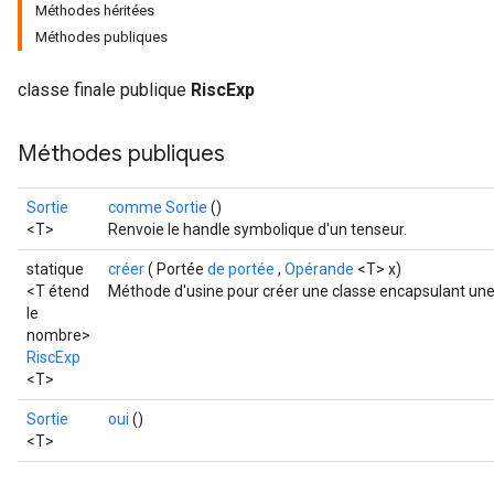
Méthodes héritées
Méthodes publiques
classe finale publique
RiscExp
Méthodes publiques
Sortie
comme Sortie
()
<T>
Renvoie le handle symbolique d'un tenseur.
statique
créer
( Portée
de portée
,
Opérande
<T> x)
<T étend
Méthode d'usine pour créer une classe encapsulant une
le
nombre>
RiscExp
<T>
Sortie
oui
()
<T>