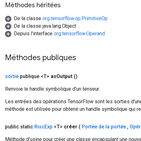
Méthodes héritées
De la classe
org.tensorflow.op.PrimitiveOp
De la classe java.lang.Object
Depuis l'interface
org.tensorflow.Operand
Méthodes publiques
sortie
publique <T>
as
Output
()
Renvoie le handle symbolique d'un tenseur.
Les entrées des opérations TensorFlow sont les sorties d'une
méthode est utilisée pour obtenir un handle symbolique qui rep
public static
Risc
Exp
<T>
créer
(
Portée de la portée
,
Opér
Méthode d'usine pour créer une classe encapsulant une nouve