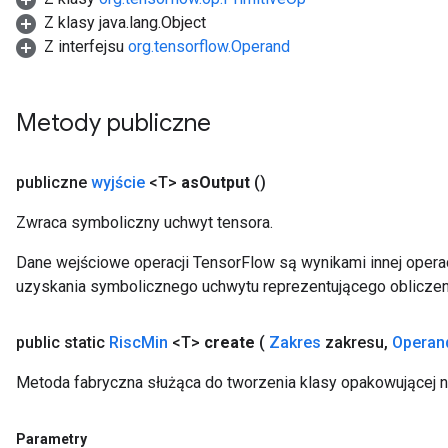
Z klasy java.lang.Object
Z interfejsu
org.tensorflow.Operand
Metody publiczne
publiczne
wyjście
<T>
as
Output
()
Zwraca symboliczny uchwyt tensora.
Dane wejściowe operacji TensorFlow są wynikami innej operac
uzyskania symbolicznego uchwytu reprezentującego obliczen
public static
Risc
Min
<T>
create
(
Zakres
zakresu
,
Operan
Metoda fabryczna służąca do tworzenia klasy opakowującej 
Parametry