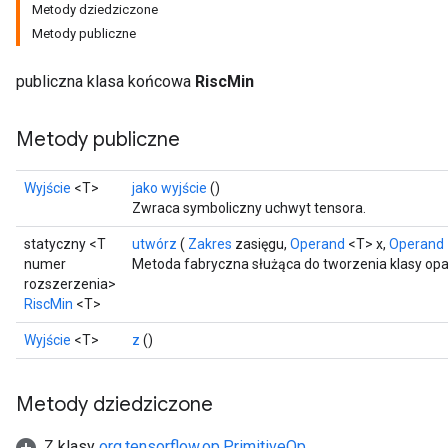
Metody dziedziczone
Metody publiczne
publiczna klasa końcowa
RiscMin
Metody publiczne
Wyjście
<T>
jako wyjście
()
Zwraca symboliczny uchwyt tensora.
statyczny <T
utwórz
(
Zakres
zasięgu,
Operand
<T> x,
Operand
numer
Metoda fabryczna służąca do tworzenia klasy opa
rozszerzenia>
RiscMin
<T>
Wyjście
<T>
z
()
Metody dziedziczone
Z klasy
org.tensorflow.op.PrimitiveOp