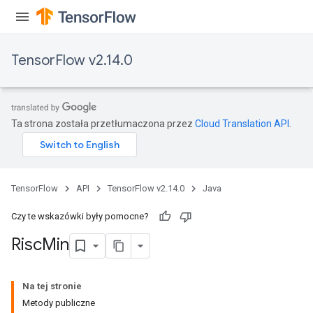
TensorFlow v2.14.0
Ta strona została przetłumaczona przez
Cloud Translation API
.
TensorFlow
API
TensorFlow v2.14.0
Java
Czy te wskazówki były pomocne?
Risc
Min
Na tej stronie
Metody publiczne