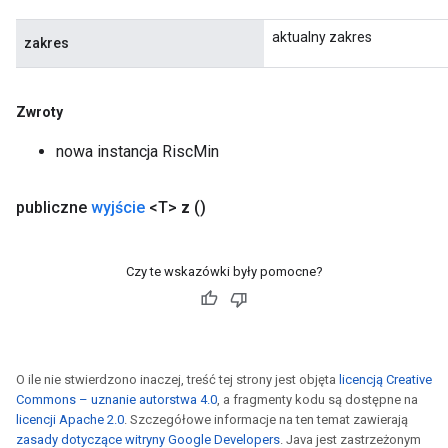
aktualny zakres
zakres
Zwroty
nowa instancja RiscMin
publiczne
wyjście
<T>
z
()
Czy te wskazówki były pomocne?
O ile nie stwierdzono inaczej, treść tej strony jest objęta
licencją Creative
Commons – uznanie autorstwa 4.0
, a fragmenty kodu są dostępne na
licencji Apache 2.0
. Szczegółowe informacje na ten temat zawierają
zasady dotyczące witryny Google Developers
. Java jest zastrzeżonym