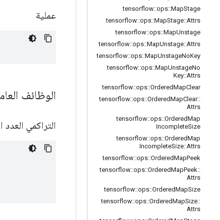
tensorflow
::
ops
::
Map
Stage
عملية
tensorflow
::
ops
::
Map
Stage
::
Attrs
tensorflow
::
ops
::
Map
Unstage
tensorflow
::
ops
::
Map
Unstage
::
Attrs
tensorflow
::
ops
::
Map
Unstage
No
Key
tensorflow
::
ops
::
Map
Unstage
No
Key
::
Attrs
tensorflow
::
ops
::
Ordered
Map
Clear
الوظائف العام
tensorflow
::
ops
::
Ordered
Map
Clear
::
Attrs
tensorflow
::
ops
::
Ordered
Map
التراكمي العدد ا
Incomplete
Size
tensorflow
::
ops
::
Ordered
Map
Incomplete
Size
::
Attrs
tensorflow
::
ops
::
Ordered
Map
Peek
tensorflow
::
ops
::
Ordered
Map
Peek
::
Attrs
tensorflow
::
ops
::
Ordered
Map
Size
tensorflow
::
ops
::
Ordered
Map
Size
::
Attrs