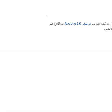
موز مرخّصة بموجب
ترخيص Apache 2.0‏
. للاطّلاع على