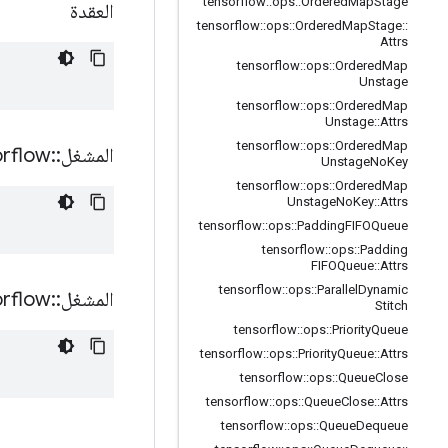
tensorflow
::
ops
::
Ordered
Map
Stage
العقدة
tensorflow
::
ops
::
Ordered
Map
Stage
::
Attrs
tensorflow
::
ops
::
Ordered
Map
Unstage
tensorflow
::
ops
::
Ordered
Map
Unstage
::
Attrs
tensorflow
::
ops
::
Ordered
Map
المشغل
::
orflow
Unstage
No
Key
tensorflow
::
ops
::
Ordered
Map
Unstage
No
Key
::
Attrs
tensorflow
::
ops
::
Padding
FIFOQueue
tensorflow
::
ops
::
Padding
FIFOQueue
::
Attrs
tensorflow
::
ops
::
Parallel
Dynamic
المشغل
::
orflow
Stitch
tensorflow
::
ops
::
Priority
Queue
tensorflow
::
ops
::
Priority
Queue
::
Attrs
tensorflow
::
ops
::
Queue
Close
tensorflow
::
ops
::
Queue
Close
::
Attrs
tensorflow
::
ops
::
Queue
Dequeue