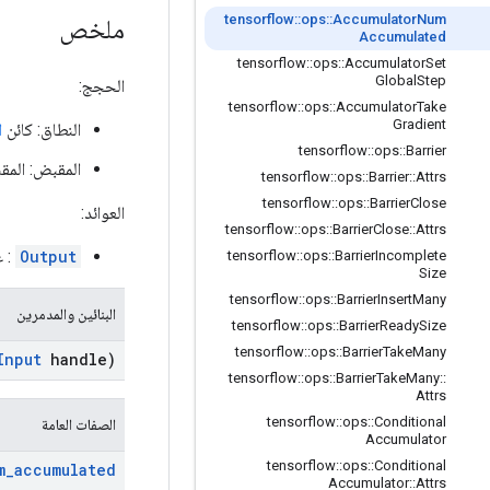
tensorflow
::
ops
::
Accumulator
Num
ملخص
Accumulated
tensorflow
::
ops
::
Accumulator
Set
Global
Step
الحجج:
tensorflow
::
ops
::
Accumulator
Take
Gradient
النطاق: كائن
ا
tensorflow
::
ops
::
Barrier
المقبض: المق
tensorflow
::
ops
::
Barrier
::
Attrs
tensorflow
::
ops
::
Barrier
Close
العوائد:
tensorflow
::
ops
::
Barrier
Close
::
Attrs
Output
: ع
tensorflow
::
ops
::
Barrier
Incomplete
Size
tensorflow
::
ops
::
Barrier
Insert
Many
البنائين والمدمرين
tensorflow
::
ops
::
Barrier
Ready
Size
tensorflow
::
ops
::
Barrier
Take
Many
Input
handle)
tensorflow
::
ops
::
Barrier
Take
Many
::
Attrs
tensorflow
::
ops
::
Conditional
الصفات العامة
Accumulator
tensorflow
::
ops
::
Conditional
m
_
accumulated
Accumulator
::
Attrs