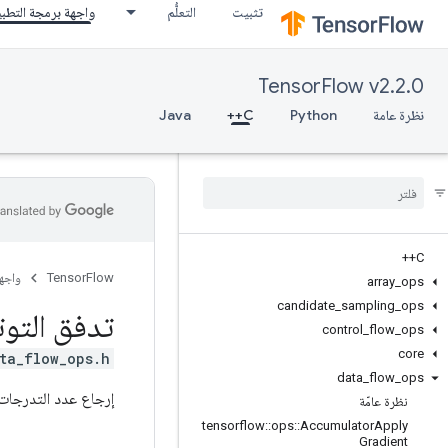
تثبيت
التعلُّم
واجهة برمجة التطب
TensorFlow v2.2.0
نظرة عامة
Python
C++
Java
C++
TensorFlow
واجه
array
_
ops
candidate
_
sampling
_
ops
تدفق التوت
control
_
flow
_
ops
core
ta_flow_ops.h>
data
_
flow
_
ops
إرجاع عدد التدرجات
نظرة عامّة
tensorflow
::
ops
::
Accumulator
Apply
Gradient