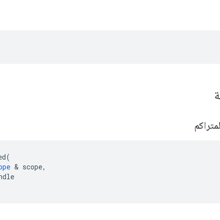
ة
لمتراكم
ed
(
ope
&
scope
,
ndle