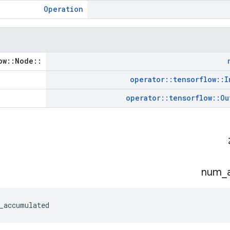
Operation
::tensorflow::Node *
operator
::
tensorflow
::
I
operator
::
tensorflow
::
Ou
ة
num
_
_accumulated