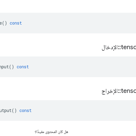
e
()
const
tens
::
الإدخال
nput
()
const
tens
::
الإخراج
utput
()
const
هل كان المحتوى مفيدًا؟