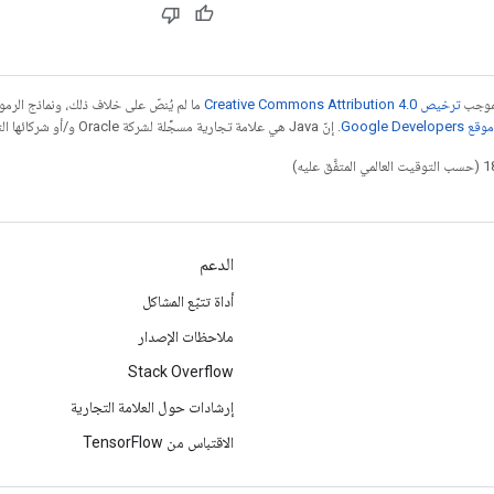
بموجب
ترخيص Creative Commons Attribution 4.0‏
ما لم يُنصّ على خلاف ذلك، ونماذج الر
Google Dev‏
. إنّ Java هي علامة تجارية مسجَّلة لشركة Oracle و/أو شركائها التابعين.
الدعم
أداة تتبّع المشاكل
ملاحظات الإصدار
Stack Overflow
إرشادات حول العلامة التجارية
الاقتباس من TensorFlow