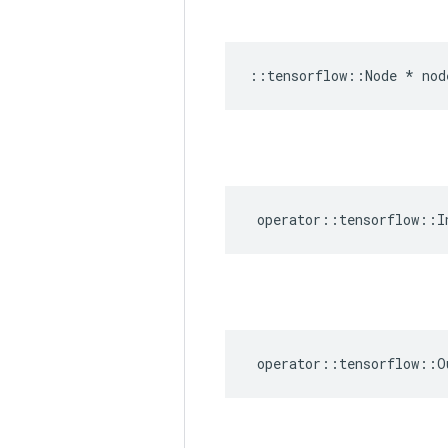
::
tensorflow
::
Node
*
nod
operator
::
tensorflow
::
I
operator
::
tensorflow
::
O