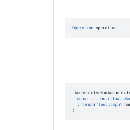
Operation
 operation
AccumulatorNumAccumulat
const
::
tensorflow
::
Sc
::
tensorflow
::
Input
ha
)