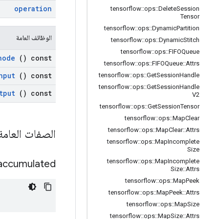
operation
tensorflow
::
ops
::
Delete
Session
Tensor
tensorflow
::
ops
::
Dynamic
Partition
الوظائف العامة
tensorflow
::
ops
::
Dynamic
Stitch
tensorflow
::
ops
::
FIFOQueue
node
() const
tensorflow
::
ops
::
FIFOQueue
::
Attrs
nput
() const
tensorflow
::
ops
::
Get
Session
Handle
tensorflow
::
ops
::
Get
Session
Handle
tput
() const
V2
tensorflow
::
ops
::
Get
Session
Tensor
tensorflow
::
ops
::
Map
Clear
tensorflow
::
ops
::
Map
Clear
::
Attrs
الصفات العام
tensorflow
::
ops
::
Map
Incomplete
Size
tensorflow
::
ops
::
Map
Incomplete
accumulated
Size
::
Attrs
tensorflow
::
ops
::
Map
Peek
tensorflow
::
ops
::
Map
Peek
::
Attrs
tensorflow
::
ops
::
Map
Size
tensorflow
::
ops
::
Map
Size
::
Attrs