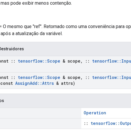
, mas pode exibir menos contenção.
 = O mesmo que "ref". Retornado como uma conveniência para o
 após a atualização da variável.
Destruidores
onst
::
tensorflow
::
Scope
& scope
,
::
tensorflow
::
Inp
onst
::
tensorflow
::
Scope
& scope
,
::
tensorflow
::
Inp
const
Assign
Add
::
Attrs
& attrs)
cos
Operation
::
tensorflow::Outp