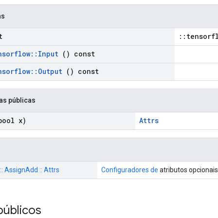
as
t
::tensorf
nsorflow
::
Input
() const
nsorflow
::
Output
() const
as públicas
ool x)
Attrs
:: AssignAdd :: Attrs
Configuradores de
atributos opcionai
públicos