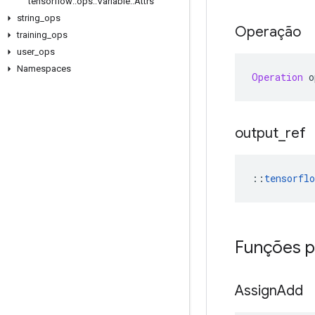
tensorflow
::
ops
::
Variable
::
Attrs
string
_
ops
Operação
training
_
ops
user
_
ops
Namespaces
Operation
 o
output
_
ref
::
tensorflo
Funções p
Assign
Add