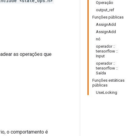
include <state_ops.h>
Operação
output_ref
Funções públicas
AssignAdd
AssignAdd
nó
operador ::
tensorflow ::
encadear as operações que
Input
operador ::
tensorflow ::
Saída
Funções estáticas
públicas
UseLocking
ário, o comportamento é