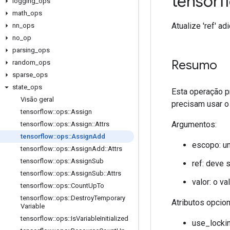
tensor
logging
_
ops
math
_
ops
Atualize 'ref' ad
nn
_
ops
no
_
op
parsing
_
ops
Resumo
random
_
ops
sparse
_
ops
state
_
ops
Esta operação pr
Visão geral
precisam usar o 
tensorflow
::
ops
::
Assign
Argumentos:
tensorflow
::
ops
::
Assign
::
Attrs
tensorflow
::
ops
::
Assign
Add
escopo: u
tensorflow
::
ops
::
Assign
Add
::
Attrs
tensorflow
::
ops
::
Assign
Sub
ref: deve 
tensorflow
::
ops
::
Assign
Sub
::
Attrs
valor: o va
tensorflow
::
ops
::
Count
Up
To
tensorflow
::
ops
::
Destroy
Temporary
Atributos opcio
Variable
tensorflow
::
ops
::
Is
Variable
Initialized
use_lockin