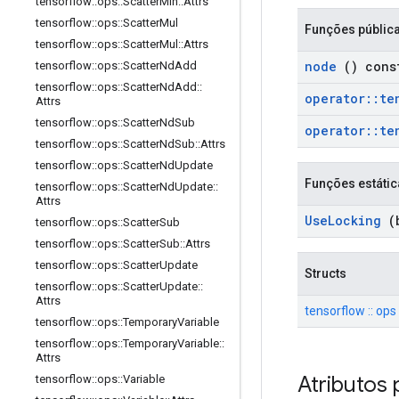
tensorflow
::
ops
::
Scatter
Min
::
Attrs
tensorflow
::
ops
::
Scatter
Mul
Funções públic
tensorflow
::
ops
::
Scatter
Mul
::
Attrs
node
() cons
tensorflow
::
ops
::
Scatter
Nd
Add
tensorflow
::
ops
::
Scatter
Nd
Add
::
operator
::
te
Attrs
tensorflow
::
ops
::
Scatter
Nd
Sub
operator
::
te
tensorflow
::
ops
::
Scatter
Nd
Sub
::
Attrs
tensorflow
::
ops
::
Scatter
Nd
Update
Funções estátic
tensorflow
::
ops
::
Scatter
Nd
Update
::
Attrs
Use
Locking
(b
tensorflow
::
ops
::
Scatter
Sub
tensorflow
::
ops
::
Scatter
Sub
::
Attrs
tensorflow
::
ops
::
Scatter
Update
Structs
tensorflow
::
ops
::
Scatter
Update
::
Attrs
tensorflow :: ops 
tensorflow
::
ops
::
Temporary
Variable
tensorflow
::
ops
::
Temporary
Variable
::
Attrs
Atributos 
tensorflow
::
ops
::
Variable