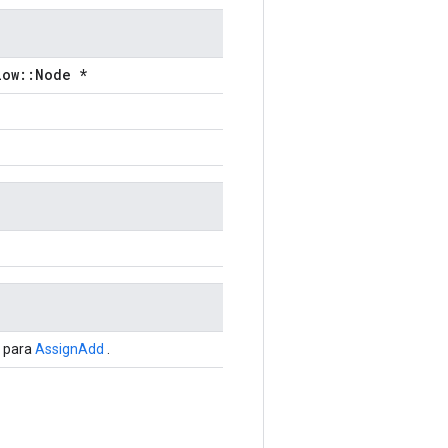
low::Node *
s para
AssignAdd
.