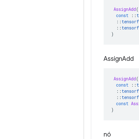
AssignAdd
(
const
::
t
::
tensorf
::
tensorf
)
Assign
Add
AssignAdd
(
const
::
t
::
tensorf
::
tensorf
const
Ass
)
nó