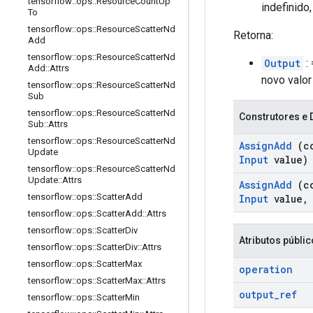
tensorflow
::
ops
::
Resource
Count
Up
indefinido
To
tensorflow
::
ops
::
Resource
Scatter
Nd
Retorna:
Add
tensorflow
::
ops
::
Resource
Scatter
Nd
Output
:
Add
::
Attrs
novo valor
tensorflow
::
ops
::
Resource
Scatter
Nd
Sub
tensorflow
::
ops
::
Resource
Scatter
Nd
Construtores e 
Sub
::
Attrs
tensorflow
::
ops
::
Resource
Scatter
Nd
Assign
Add
(c
Update
Input
value)
tensorflow
::
ops
::
Resource
Scatter
Nd
Update
::
Attrs
Assign
Add
(c
tensorflow
::
ops
::
Scatter
Add
Input
value
,
tensorflow
::
ops
::
Scatter
Add
::
Attrs
tensorflow
::
ops
::
Scatter
Div
Atributos públi
tensorflow
::
ops
::
Scatter
Div
::
Attrs
tensorflow
::
ops
::
Scatter
Max
operation
tensorflow
::
ops
::
Scatter
Max
::
Attrs
output
_
ref
tensorflow
::
ops
::
Scatter
Min