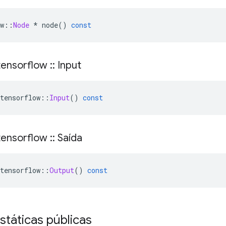
w
::
Node
*
 node
()
const
ensorflow
::
Input
tensorflow
::
Input
()
const
ensorflow
::
Saída
tensorflow
::
Output
()
const
státicas públicas