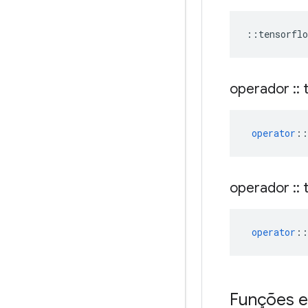
::
tensorflo
operador
::
t
operator
::
operador
::
t
operator
::
Funções e