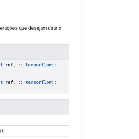
perações que desejam usar o
ut
ref
,
::
tensorflow
::
ut
ref
,
::
tensorflow
::
ut