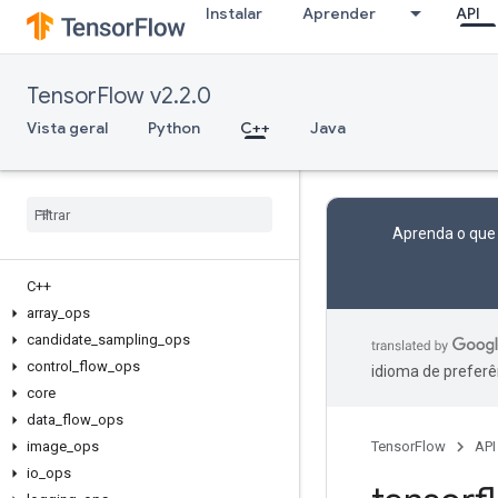
Instalar
Aprender
API
TensorFlow v2.2.0
Vista geral
Python
C++
Java
Aprenda o que
C++
array
_
ops
candidate
_
sampling
_
ops
control
_
flow
_
ops
idioma de preferê
core
data
_
flow
_
ops
image
_
ops
TensorFlow
API
io
_
ops