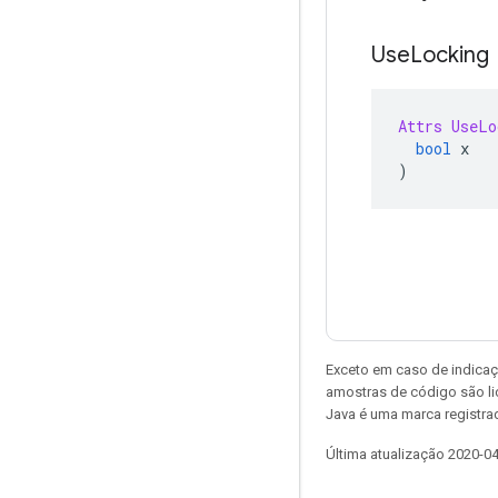
Use
Locking
Attrs
UseLo
bool
 x
)
Exceto em caso de indicaç
amostras de código são l
Java é uma marca registrad
Última atualização 2020-0