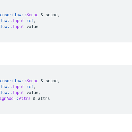
ensorflow
::
Scope
&
 scope
,
low
::
Input
ref
,
low
::
Input
 value
ensorflow
::
Scope
&
 scope
,
low
::
Input
ref
,
low
::
Input
 value
,
ignAdd
::
Attrs
&
 attrs