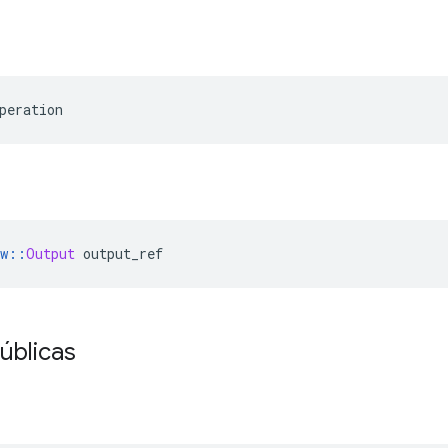
peration
w
::
Output
 output_ref
úblicas