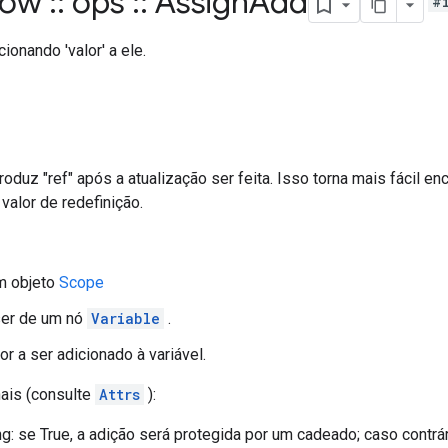
flow
::
ops
::
Assign
Add
#
icionando 'valor' a ele.
oduz "ref" após a atualização ser feita. Isso torna mais fácil 
valor de redefinição.
m objeto
Scope
ser de um nó
Variable
.
lor a ser adicionado à variável.
nais (consulte
Attrs
):
g: se True, a adição será protegida por um cadeado; caso contr