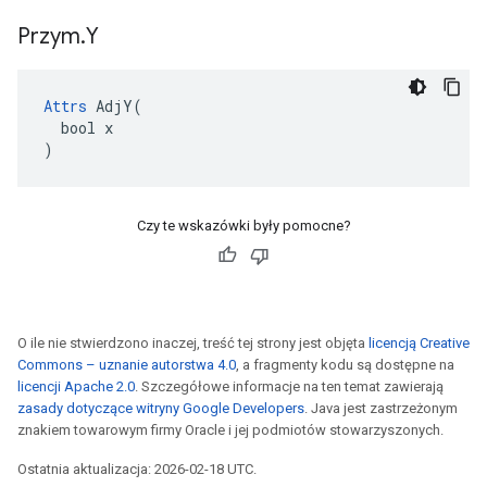
Przym
.
Y
Attrs
 AdjY(

  bool x

)
Czy te wskazówki były pomocne?
O ile nie stwierdzono inaczej, treść tej strony jest objęta
licencją Creative
Commons – uznanie autorstwa 4.0
, a fragmenty kodu są dostępne na
licencji Apache 2.0
. Szczegółowe informacje na ten temat zawierają
zasady dotyczące witryny Google Developers
. Java jest zastrzeżonym
znakiem towarowym firmy Oracle i jej podmiotów stowarzyszonych.
Ostatnia aktualizacja: 2026-02-18 UTC.