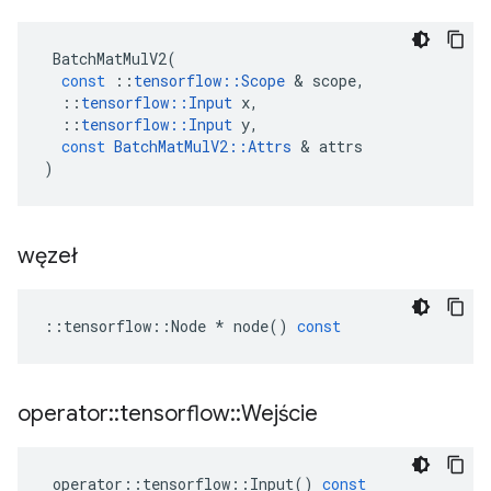
BatchMatMulV2
(
const
::
tensorflow
::
Scope
&
scope
,
::
tensorflow
::
Input
x
,
::
tensorflow
::
Input
y
,
const
BatchMatMulV2
::
Attrs
&
attrs
)
węzeł
::
tensorflow
::
Node
*
node
()
const
operator
::
tensorflow
::
Wejście
operator
::
tensorflow
::
Input
()
const