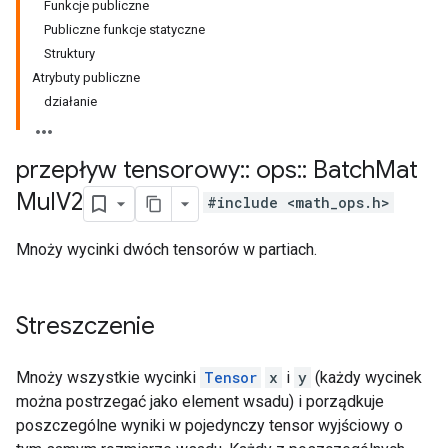
Funkcje publiczne
Publiczne funkcje statyczne
Struktury
Atrybuty publiczne
działanie
przepływ tensorowy
::
ops
::
Batch
Mat
Mul
V2
#include <math_ops.h>
Mnoży wycinki dwóch tensorów w partiach.
Streszczenie
Mnoży wszystkie wycinki
Tensor
x
i
y
(każdy wycinek
można postrzegać jako element wsadu) i porządkuje
poszczególne wyniki w pojedynczy tensor wyjściowy o