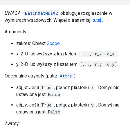
UWAGA
:
BatchMatMulV2
obsługuje rozgłaszanie w
wymiarach wsadowych. Więcej o transmisji
tutaj
.
Argumenty:
zakres: Obiekt
Scope
x: 2-D lub wyższy z kształtem
[..., r_x, c_x]
.
y: 2-D lub wyższy z kształtem
[..., r_y, c_y]
.
Opcjonalne atrybuty (patrz
Attrs
):
adj_x: Jeśli
True
, połącz plasterki
x
. Domyślnie
ustawiona jest
False
.
adj_y: Jeśli
True
, połącz plasterki
y
. Domyślnie
ustawiona jest
False
.
Zwroty: