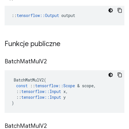
::
tensorflow::Output
 output
Funkcje publiczne
Batch
Mat
Mul
V2
BatchMatMulV2
(
const
::
tensorflow
::
Scope
&
scope
,
::
tensorflow
::
Input
x
,
::
tensorflow
::
Input
y
)
Batch
Mat
Mul
V2