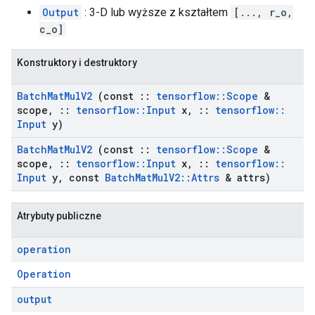
Output
: 3-D lub wyższe z kształtem
[..., r_o,
c_o]
Konstruktory i destruktory
Batch
Mat
Mul
V2
(const
::
tensorflow
::
Scope
&
scope
,
::
tensorflow
::
Input
x
,
::
tensorflow
::
Input
y)
Batch
Mat
Mul
V2
(const
::
tensorflow
::
Scope
&
scope
,
::
tensorflow
::
Input
x
,
::
tensorflow
::
Input
y
,
const
Batch
Mat
Mul
V2
::
Attrs
& attrs)
Atrybuty publiczne
operation
Operation
output