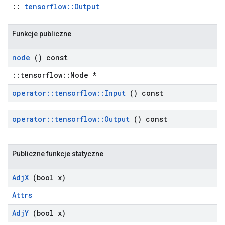
::
tensorflow::Output
Funkcje publiczne
node
() const
::tensorflow::Node *
operator
::
tensorflow
::
Input
() const
operator
::
tensorflow
::
Output
() const
Publiczne funkcje statyczne
Adj
X
(bool x)
Attrs
Adj
Y
(bool x)