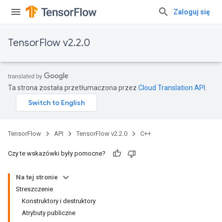
Zaloguj się
TensorFlow v2.2.0
Ta strona została przetłumaczona przez
Cloud Translation API
.
TensorFlow
API
TensorFlow v2.2.0
C++
Czy te wskazówki były pomocne?
Na tej stronie
Streszczenie
Konstruktory i destruktory
Atrybuty publiczne