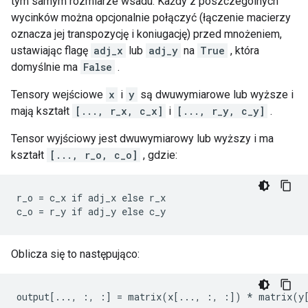
tym samym rozmiarze wsadu. Każdy z poszczególnych
wycinków można opcjonalnie połączyć (łączenie macierzy
oznacza jej transpozycję i koniugację) przed mnożeniem,
ustawiając flagę
adj_x
lub
adj_y
na
True
, która
domyślnie ma
False
.
Tensory wejściowe
x
i
y
są dwuwymiarowe lub wyższe i
mają kształt
[..., r_x, c_x]
i
[..., r_y, c_y]
.
Tensor wyjściowy jest dwuwymiarowy lub wyższy i ma
kształt
[..., r_o, c_o]
, gdzie:
r_o = c_x if adj_x else r_x

c_o = r_y if adj_y else c_y
Oblicza się to następująco:
output[..., :, :] = matrix(x[..., :, :]) * matrix(y