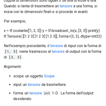
coppia di dimensioni sono uguali o se una di esse è una.
Quando si tenta di trasmettere un
tensore
a una forma, si
inizia con le dimensioni finali e si procede in avanti.
Per esempio,
x = tf.costante([1, 2, 3]) y = tf.broadcast_to(x, [3, 3]) print(y)
tf.Tensore( [[1 2 3] [1 2 3] [1 2 3]], forma=(3, 3), dtype=int32)
Nell'esempio precedente, il
tensore
di input con la forma di
[1, 3]
viene trasmesso al
tensore
di output con la forma
di
[3, 3]
.
Argomenti:
scope: un oggetto
Scope
input: un
tensore
da trasmettere.
forma: un
tensore
int
1-D . La forma dell'output
desiderato.