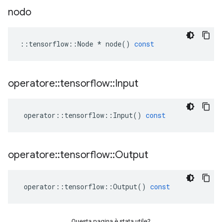
nodo
::
tensorflow
::
Node
*
node
()
const
operatore
::
tensorflow
::
Input
operator
::
tensorflow
::
Input
()
const
operatore
::
tensorflow
::
Output
operator
::
tensorflow
::
Output
()
const
Questa pagina è stata utile?