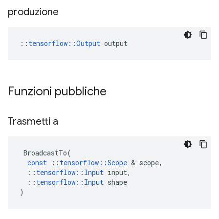
produzione
::
tensorflow::Output
 output
Funzioni pubbliche
Trasmetti a
BroadcastTo
(
const
::
tensorflow
::
Scope
&
scope
,
::
tensorflow
::
Input
input
,
::
tensorflow
::
Input
shape
)