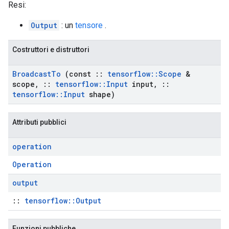
Resi:
Output
: un
tensore
.
Costruttori e distruttori
Broadcast
To
(const
::
tensorflow
::
Scope
&
scope
,
::
tensorflow
::
Input
input
,
::
tensorflow
::
Input
shape)
Attributi pubblici
operation
Operation
output
::
tensorflow::Output
Funzioni pubbliche