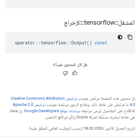
المشغل
::
tensorflow
::
الإخراج
operator
::
tensorflow
::
Output
()
const
هل كان المحتوى مفيدًا؟
إنّ محتوى هذه الصفحة مرخّص بموجب
ترخيص Creative Commons Attribution
4.0‏
ما لم يُنصّ على خلاف ذلك، ونماذج الرموز مرخّصة بموجب
ترخيص Apache 2.0‏
.
للاطّلاع على التفاصيل، يُرجى مراجعة
سياسات موقع Google Developers‏
. إنّ Java
هي علامة تجارية مسجَّلة لشركة Oracle و/أو شركائها التابعين.
تاريخ التعديل الأخير: 2026-02-18 (حسب التوقيت العالمي المتفَّق عليه)