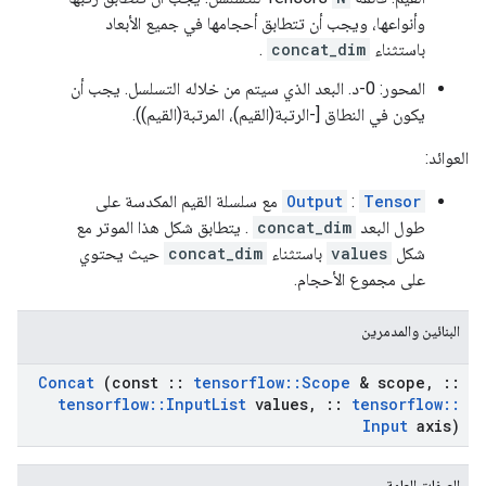
وأنواعها، ويجب أن تتطابق أحجامها في جميع الأبعاد
باستثناء
concat_dim
.
المحور: 0-د. البعد الذي سيتم من خلاله التسلسل. يجب أن
يكون في النطاق [-الرتبة(القيم)، المرتبة(القيم)).
العوائد:
Tensor
:
Output
مع سلسلة القيم المكدسة على
طول البعد
concat_dim
. يتطابق شكل هذا الموتر مع
شكل
values
باستثناء
concat_dim
حيث يحتوي
على مجموع الأحجام.
البنائين والمدمرين
Concat
(const
::
tensorflow
::
Scope
& scope
,
::
tensorflow
::
Input
List
values
,
::
tensorflow
::
Input
axis)
الصفات العامة