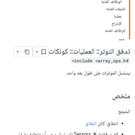
الوظائف العامة
الصفات العامة
عملية
الإخراج
الوظائف العامة
تدفق التوتر
::
العمليات
::
كونكات
#include <array_ops.h>
يسلسل الموترات على طول بعد واحد.
ملخص
الحجج:
النطاق: كائن
النطاق
القيم: قائمة Tensors
N
للتسلسل. يجب أن تتطابق رتبها