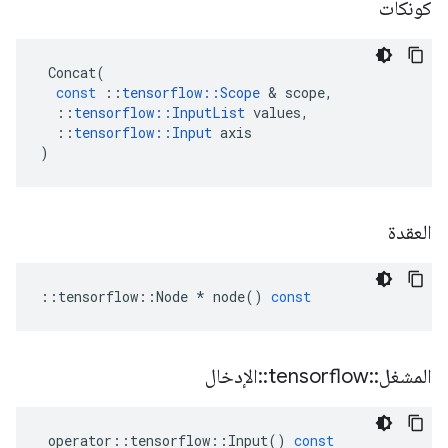
كونكات
Concat
(
const
::
tensorflow
::
Scope
&
scope
,
::
tensorflow
::
InputList
values
,
::
tensorflow
::
Input
axis
)
العقدة
::
tensorflow
::
Node
*
node
()
const
المشغل
::
tensorflow
::
الإدخال
operator
::
tensorflow
::
Input
()
const