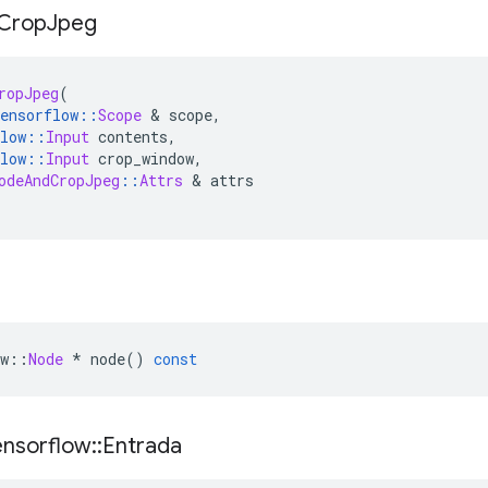
Crop
Jpeg
ropJpeg
(
ensorflow
::
Scope
&
 scope
,
low
::
Input
 contents
,
low
::
Input
 crop_window
,
odeAndCropJpeg
::
Attrs
&
 attrs
w
::
Node
*
 node
()
const
ensorflow
::
Entrada