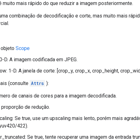
o é muito mais rápido do que reduzir a imagem posteriormente.
 uma combinação de decodificação e corte, mas muito mais rápi
cial.
 objeto
Scope
 0-D. A imagem codificada em JPEG.
w: 1-D. A janela de corte: [crop_y, crop_x, crop_height, crop_wid
nais (consulte
Attrs
):
mero de canais de cores para a imagem decodificada.
 proporção de redução.
aling: Se true, use um upscaling mais lento, porém mais agradá
yuv420/422).
r_truncated: Se true, tente recuperar uma imagem da entrada tru