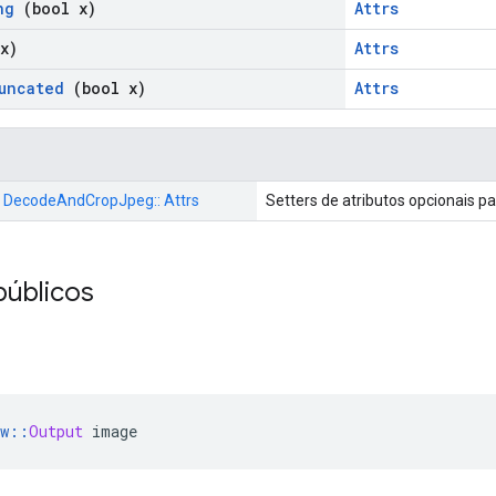
ng
(bool x)
Attrs
x)
Attrs
uncated
(bool x)
Attrs
:: DecodeAndCropJpeg:: Attrs
Setters de atributos opcionais p
públicos
w
::
Output
 image