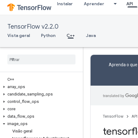
Instalar
Aprender
API
TensorFlow v2.2.0
Vista geral
Python
C++
Java
Aprenda o que
C++
array
_
ops
candidate
_
sampling
_
ops
control
_
flow
_
ops
core
data
_
flow
_
ops
TensorFlow
API
image
_
ops
tensorf
Visão geral