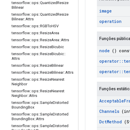
tensorflow
::
ops
::
Quantized
Resize
Bilinear
image
tensorflow
::
ops
::
Quantized
Resize
Bilinear
::
Attrs
operation
tensorflow
::
ops
::
RGBTo
HSV
tensorflow
::
ops
::
Resize
Area
Funções públic
tensorflow
::
ops
::
Resize
Area
::
Attrs
tensorflow
::
ops
::
Resize
Bicubic
node
() cons
tensorflow
::
ops
::
Resize
Bicubic
::
Attrs
operator
::
te
tensorflow
::
ops
::
Resize
Bilinear
operator
::
te
tensorflow
::
ops
::
Resize
Bilinear
::
Attrs
tensorflow
::
ops
::
Resize
Nearest
Neighbor
Funções estátic
tensorflow
::
ops
::
Resize
Nearest
Neighbor
::
Attrs
Acceptable
Fr
tensorflow
::
ops
::
Sample
Distorted
Bounding
Box
Channels
(int
tensorflow
::
ops
::
Sample
Distorted
Bounding
Box
::
Attrs
Dct
Method
(S
tensorflow
::
ops
::
Sample
Distorted