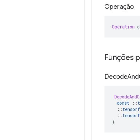
Operação
Operation
 o
Funções p
Decode
And
DecodeAndC
const
::
t
::
tensorf
::
tensorf
)