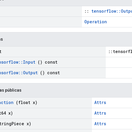
::
tensorflow::Outp
Operation
as
t
::tensorf
nsorflow
::
Input
() const
nsorflow
::
Output
() const
as públicas
action
(float x)
Attrs
64 x)
Attrs
tring
Piece x)
Attrs