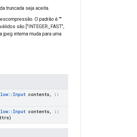
a truncada seja aceita.
descompressão. O padrão é ""
 válidos são ["INTEGER_FAST",
a jpeg interna muda para uma
flow
::
Input
contents
,
::
flow
::
Input
contents
,
::
ttrs)