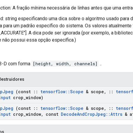
ction: A fração mínima necessária de linhas antes que uma entrad
: string especificando uma dica sobre o algoritmo usado para 
 para um padrão específico do sistema. Os valores atualmente
CCURATE"]. A dica pode ser ignorada (por exemplo, a bibliotec
 não possui essa opção específica.)
 3-D com forma
[height, width, channels]
..
Destruidores
op
Jpeg
(const
::
tensorflow
::
Scope
& scope
,
::
tensor
Input
crop
_
window)
op
Jpeg
(const
::
tensorflow
::
Scope
& scope
,
::
tensor
Input
crop
_
window
,
const
Decode
And
Crop
Jpeg
::
Attrs
& a
cos