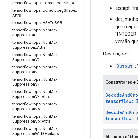
tensorflow
::
ops
::
Extract
Jpeg
Shape
accept_fra
tensorflow
::
ops
::
Extract
Jpeg
Shape
::
Attrs
dct_method
tensorflow
::
ops
::
HSVTo
RGB
que mapeia
tensorflow
::
ops
::
Non
Max
"INTEGER_A
Suppression
versão que
tensorflow
::
ops
::
Non
Max
Suppression
::
Attrs
Devoluções:
tensorflow
::
ops
::
Non
Max
Suppression
V2
Output
:
tensorflow
::
ops
::
Non
Max
Suppression
V3
tensorflow
::
ops
::
Non
Max
Construtores e 
Suppression
V4
tensorflow
::
ops
::
Non
Max
Decode
And
Cr
Suppression
V4
::
Attrs
tensorflow
::
tensorflow
::
ops
::
Non
Max
Suppression
V5
Decode
And
Cr
tensorflow
::
ops
::
Non
Max
tensorflow
::
Suppression
V5
::
Attrs
tensorflow
::
ops
::
Non
Max
Suppression
With
Overlaps
Atributos públi