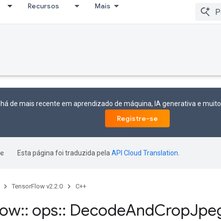
Recursos
Mais
 há de mais recente em aprendizado de máquina, IA generativa e mui
Registre-se
Esta página foi traduzida pela
API Cloud Translation
.
TensorFlow v2.2.0
C++
low
::
ops
::
Decode
And
Crop
Jpe