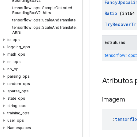
Bounding
Box
V2
Fancy
Upscali
tensorflow
::
ops
::
Sample
Distorted
Ratio
(int64 
Bounding
Box
V2
::
Attrs
tensorflow
::
ops
::
Scale
And
Translate
Try
Recover
Tr
tensorflow
::
ops
::
Scale
And
Translate
::
Attrs
io
_
ops
Estruturas
logging
_
ops
math
_
ops
tensorflow:: ops
nn
_
ops
no
_
op
parsing
_
ops
Atributos 
random
_
ops
sparse
_
ops
imagem
state
_
ops
string
_
ops
training
_
ops
::
tensorflo
user
_
ops
Namespaces