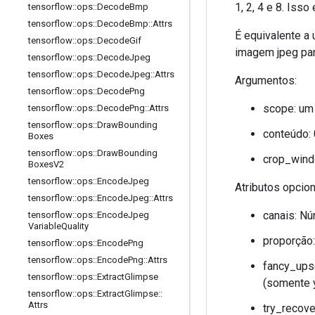
1, 2, 4 e 8. Iss
tensorflow
::
ops
::
Decode
Bmp
tensorflow
::
ops
::
Decode
Bmp
::
Attrs
É equivalente a
tensorflow
::
ops
::
Decode
Gif
imagem jpeg par
tensorflow
::
ops
::
Decode
Jpeg
tensorflow
::
ops
::
Decode
Jpeg
::
Attrs
Argumentos:
tensorflow
::
ops
::
Decode
Png
scope: um
tensorflow
::
ops
::
Decode
Png
::
Attrs
tensorflow
::
ops
::
Draw
Bounding
conteúdo:
Boxes
tensorflow
::
ops
::
Draw
Bounding
crop_windo
Boxes
V2
tensorflow
::
ops
::
Encode
Jpeg
Atributos opcio
tensorflow
::
ops
::
Encode
Jpeg
::
Attrs
canais: Nú
tensorflow
::
ops
::
Encode
Jpeg
Variable
Quality
proporção:
tensorflow
::
ops
::
Encode
Png
tensorflow
::
ops
::
Encode
Png
::
Attrs
fancy_upsc
tensorflow
::
ops
::
Extract
Glimpse
(somente 
tensorflow
::
ops
::
Extract
Glimpse
::
Attrs
try_recove