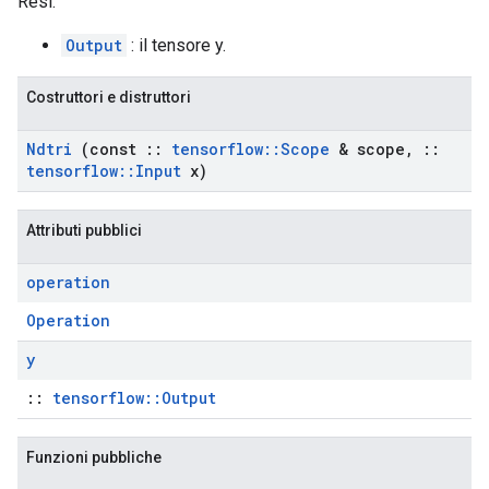
Resi:
Output
: il tensore y.
Costruttori e distruttori
Ndtri
(const
::
tensorflow
::
Scope
& scope
,
::
tensorflow
::
Input
x)
Attributi pubblici
operation
Operation
y
::
tensorflow::Output
Funzioni pubbliche