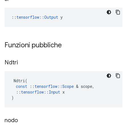
::
tensorflow::Output
 y
Funzioni pubbliche
Ndtri
Ndtri
(
const
::
tensorflow
::
Scope
&
scope
,
::
tensorflow
::
Input
x
)
nodo