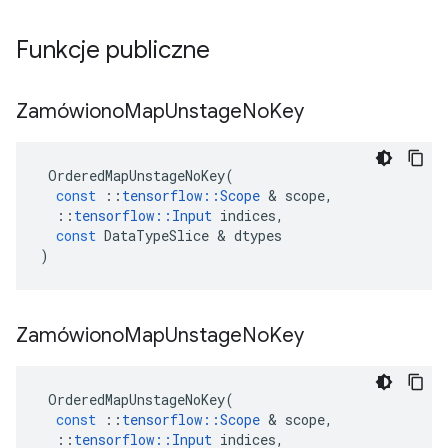
Funkcje publiczne
Zamówiono
Map
Unstage
No
Key
OrderedMapUnstageNoKey
(
const
::
tensorflow
::
Scope
&
scope
,
::
tensorflow
::
Input
indices
,
const
DataTypeSlice
&
dtypes
)
Zamówiono
Map
Unstage
No
Key
OrderedMapUnstageNoKey
(
const
::
tensorflow
::
Scope
&
scope
,
::
tensorflow
::
Input
indices
,