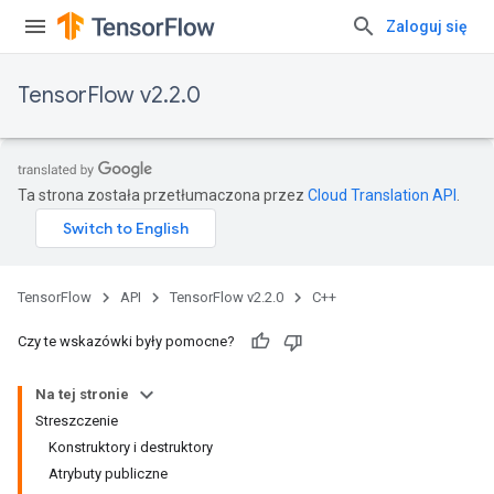
Zaloguj się
TensorFlow v2.2.0
Ta strona została przetłumaczona przez
Cloud Translation API
.
TensorFlow
API
TensorFlow v2.2.0
C++
Czy te wskazówki były pomocne?
Na tej stronie
Streszczenie
Konstruktory i destruktory
Atrybuty publiczne