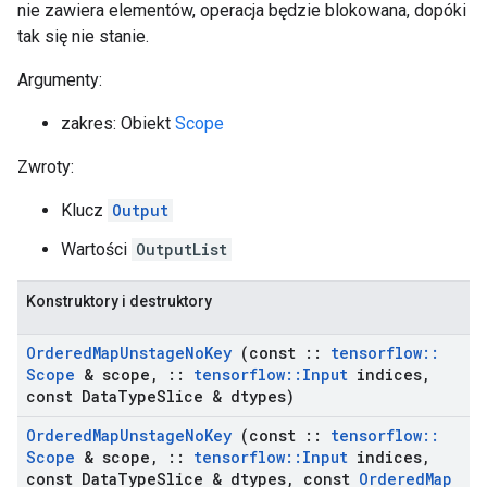
nie zawiera elementów, operacja będzie blokowana, dopóki
tak się nie stanie.
Argumenty:
zakres: Obiekt
Scope
Zwroty:
Klucz
Output
Wartości
OutputList
Konstruktory i destruktory
Ordered
Map
Unstage
No
Key
(const
::
tensorflow
::
Scope
& scope
,
::
tensorflow
::
Input
indices
,
const Data
Type
Slice & dtypes)
Ordered
Map
Unstage
No
Key
(const
::
tensorflow
::
Scope
& scope
,
::
tensorflow
::
Input
indices
,
const Data
Type
Slice & dtypes
,
const
Ordered
Map