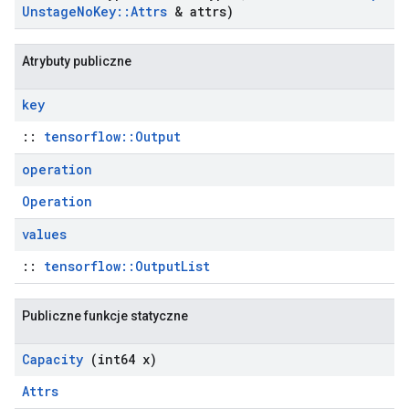
Unstage
No
Key
::
Attrs
& attrs)
Atrybuty publiczne
key
::
tensorflow::Output
operation
Operation
values
::
tensorflow::OutputList
Publiczne funkcje statyczne
Capacity
(int64 x)
Attrs