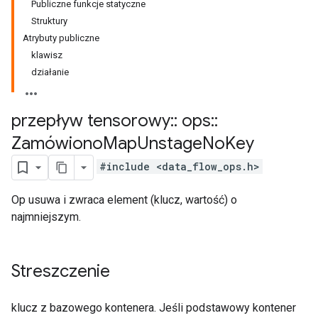
Publiczne funkcje statyczne
Struktury
Atrybuty publiczne
klawisz
działanie
przepływ tensorowy
::
ops
::
Zamówiono
Map
Unstage
No
Key
#include <data_flow_ops.h>
Op usuwa i zwraca element (klucz, wartość) o
najmniejszym.
Streszczenie
klucz z bazowego kontenera. Jeśli podstawowy kontener