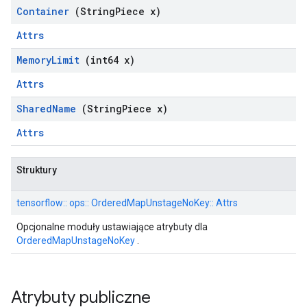
Container
(String
Piece x)
Attrs
Memory
Limit
(int64 x)
Attrs
Shared
Name
(String
Piece x)
Attrs
Struktury
tensorflow:: ops:: OrderedMapUnstageNoKey:: Attrs
Opcjonalne moduły ustawiające atrybuty dla
OrderedMapUnstageNoKey
.
Atrybuty publiczne