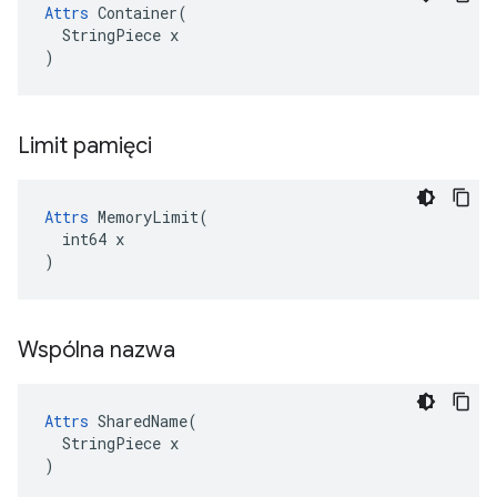
Attrs
 Container(

  StringPiece x

)
Limit pamięci
Attrs
 MemoryLimit(

  int64 x

)
Wspólna nazwa
Attrs
 SharedName(

  StringPiece x

)