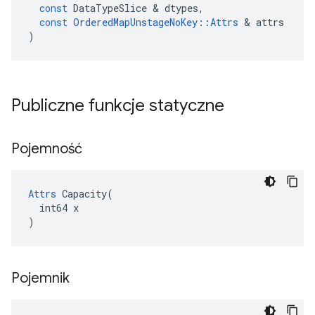
const
DataTypeSlice
&
dtypes
,
const
OrderedMapUnstageNoKey
::
Attrs
&
attrs
)
Publiczne funkcje statyczne
Pojemność
Attrs
 Capacity(

  int64 x

)
Pojemnik