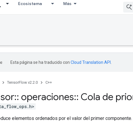
Ecosistema
Más
Esta página se ha traducido con
Cloud Translation API
.
TensorFlow v2.2.0
C++
nsor
::
operaciones
::
Cola de prio
ta_flow_ops.h>
oduce elementos ordenados por el valor del primer componente.