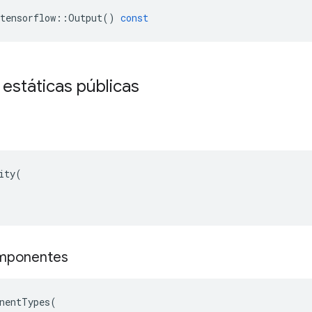
tensorflow
::
Output
()
const
 estáticas públicas
ity(

omponentes
nentTypes
(