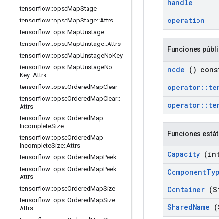
handle
tensorflow
::
ops
::
Map
Stage
operation
tensorflow
::
ops
::
Map
Stage
::
Attrs
tensorflow
::
ops
::
Map
Unstage
tensorflow
::
ops
::
Map
Unstage
::
Attrs
Funciones públ
tensorflow
::
ops
::
Map
Unstage
No
Key
tensorflow
::
ops
::
Map
Unstage
No
node
() cons
Key
::
Attrs
operator
::
te
tensorflow
::
ops
::
Ordered
Map
Clear
tensorflow
::
ops
::
Ordered
Map
Clear
::
operator
::
te
Attrs
tensorflow
::
ops
::
Ordered
Map
Incomplete
Size
Funciones estát
tensorflow
::
ops
::
Ordered
Map
Incomplete
Size
::
Attrs
Capacity
(int
tensorflow
::
ops
::
Ordered
Map
Peek
tensorflow
::
ops
::
Ordered
Map
Peek
::
Component
Ty
Attrs
Container
(St
tensorflow
::
ops
::
Ordered
Map
Size
tensorflow
::
ops
::
Ordered
Map
Size
::
Shared
Name
(
Attrs