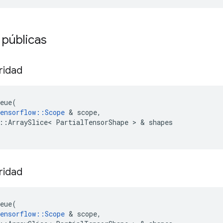
 públicas
oridad
eue
(
ensorflow
::
Scope
&
scope
,
::
ArraySlice
<
PartialTensorShape
>
&
shapes
oridad
eue
(
ensorflow
::
Scope
&
scope
,