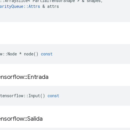
::
ArraySlice
<
PartialTensorShape
>
&
shapes
,
orityQueue
::
Attrs
&
attrs
w
::
Node
*
node
()
const
ensorflow
::
Entrada
tensorflow
::
Input
()
const
ensorflow
::
Salida