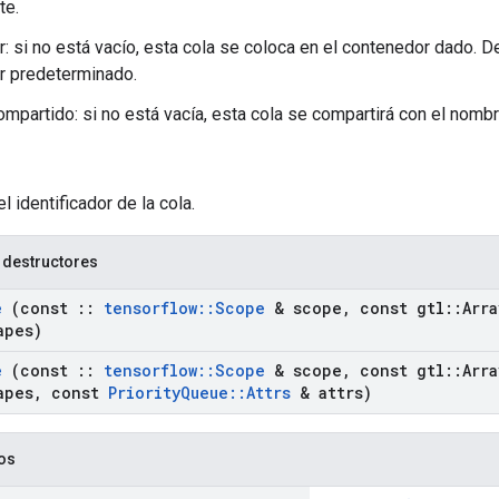
te.
: si no está vacío, esta cola se coloca en el contenedor dado. De 
r predeterminado.
partido: si no está vacía, esta cola se compartirá con el nombr
el identificador de la cola.
 destructores
e
(const
::
tensorflow
::
Scope
& scope
,
const gtl
::
Arra
apes)
e
(const
::
tensorflow
::
Scope
& scope
,
const gtl
::
Arra
apes
,
const
Priority
Queue
::
Attrs
& attrs)
cos