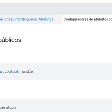
aciones:: PriorityQueue:: Atributos
Configuradores de atributos o
públicos
ow::Output
 handle
peration