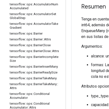
tensorflow
::
ops
::
Accumulator
Num
Resumen
Accumulated
tensorflow
::
ops
::
Accumulator
Set
Global
Step
Tenga en cuent
tensorflow
::
ops
::
Accumulator
Take
int64, además d
Gradient
EnqueueMany (r
tensorflow
::
ops
::
Barrier
en sus listas de 
tensorflow
::
ops
::
Barrier
::
Attrs
tensorflow
::
ops
::
Barrier
Close
Argumentos:
tensorflow
::
ops
::
Barrier
Close
::
Attrs
alcance: u
tensorflow
::
ops
::
Barrier
Incomplete
Size
formas: La
tensorflow
::
ops
::
Barrier
Insert
Many
longitud d
tensorflow
::
ops
::
Barrier
Ready
Size
cola no es
tensorflow
::
ops
::
Barrier
Take
Many
tensorflow
::
ops
::
Barrier
Take
Many
::
Atributos opcio
Attrs
tensorflow
::
ops
::
Conditional
type_types
Accumulator
tensorflow
::
ops
::
Conditional
capacidad:
Accumulator
::
Attrs