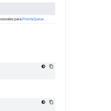
pcionales para
PriorityQueue
.