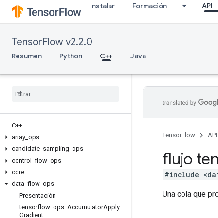
Instalar
Formación
API
TensorFlow v2.2.0
Resumen
Python
C++
Java
C++
TensorFlow
API
array
_
ops
candidate
_
sampling
_
ops
flujo te
control
_
flow
_
ops
core
#include <da
data
_
flow
_
ops
Una cola que pr
Presentación
tensorflow
::
ops
::
Accumulator
Apply
Gradient