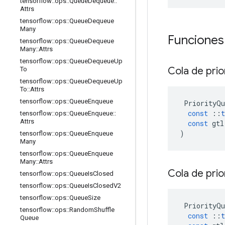
tensorflow
::
ops
::
Queue
Dequeue
::
Attrs
tensorflow
::
ops
::
Queue
Dequeue
Many
Funciones
tensorflow
::
ops
::
Queue
Dequeue
Many
::
Attrs
tensorflow
::
ops
::
Queue
Dequeue
Up
Cola de pri
To
tensorflow
::
ops
::
Queue
Dequeue
Up
To
::
Attrs
tensorflow
::
ops
::
Queue
Enqueue
PriorityQu
const
::
t
tensorflow
::
ops
::
Queue
Enqueue
::
Attrs
const
gtl
)
tensorflow
::
ops
::
Queue
Enqueue
Many
tensorflow
::
ops
::
Queue
Enqueue
Many
::
Attrs
Cola de pri
tensorflow
::
ops
::
Queue
Is
Closed
tensorflow
::
ops
::
Queue
Is
Closed
V2
tensorflow
::
ops
::
Queue
Size
PriorityQu
tensorflow
::
ops
::
Random
Shuffle
const
::
t
Queue