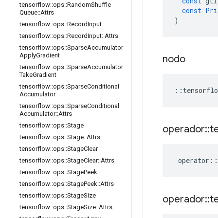
const
gtl
tensorflow
::
ops
::
Random
Shuffle
const
Pri
Queue
::
Attrs
)
tensorflow
::
ops
::
Record
Input
tensorflow
::
ops
::
Record
Input
::
Attrs
tensorflow
::
ops
::
Sparse
Accumulator
Apply
Gradient
nodo
tensorflow
::
ops
::
Sparse
Accumulator
Take
Gradient
tensorflow
::
ops
::
Sparse
Conditional
::
tensorflo
Accumulator
tensorflow
::
ops
::
Sparse
Conditional
Accumulator
::
Attrs
tensorflow
::
ops
::
Stage
operador
::
t
tensorflow
::
ops
::
Stage
::
Attrs
tensorflow
::
ops
::
Stage
Clear
operator
::
tensorflow
::
ops
::
Stage
Clear
::
Attrs
tensorflow
::
ops
::
Stage
Peek
tensorflow
::
ops
::
Stage
Peek
::
Attrs
tensorflow
::
ops
::
Stage
Size
operador
::
t
tensorflow
::
ops
::
Stage
Size
::
Attrs