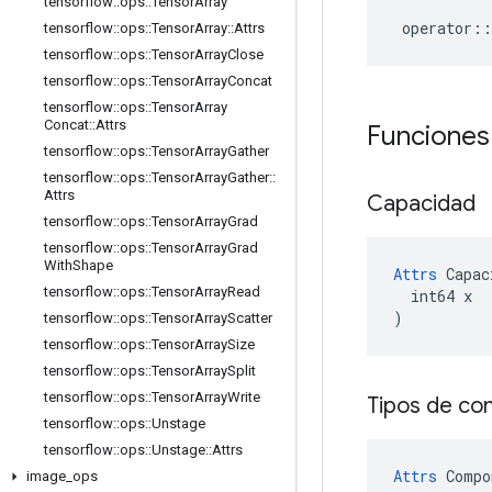
tensorflow
::
ops
::
Tensor
Array
operator
::
tensorflow
::
ops
::
Tensor
Array
::
Attrs
tensorflow
::
ops
::
Tensor
Array
Close
tensorflow
::
ops
::
Tensor
Array
Concat
tensorflow
::
ops
::
Tensor
Array
Concat
::
Attrs
Funciones
tensorflow
::
ops
::
Tensor
Array
Gather
tensorflow
::
ops
::
Tensor
Array
Gather
::
Attrs
Capacidad
tensorflow
::
ops
::
Tensor
Array
Grad
tensorflow
::
ops
::
Tensor
Array
Grad
With
Shape
Attrs
 Capac
tensorflow
::
ops
::
Tensor
Array
Read
  int64 x

)
tensorflow
::
ops
::
Tensor
Array
Scatter
tensorflow
::
ops
::
Tensor
Array
Size
tensorflow
::
ops
::
Tensor
Array
Split
tensorflow
::
ops
::
Tensor
Array
Write
Tipos de c
tensorflow
::
ops
::
Unstage
tensorflow
::
ops
::
Unstage
::
Attrs
Attrs
Compo
image
_
ops