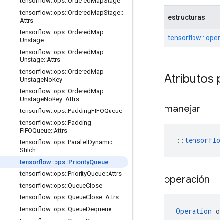
tensorflow
::
ops
::
Ordered
Map
Stage
tensorflow
::
ops
::
Ordered
Map
Stage
::
estructuras
Attrs
tensorflow
::
ops
::
Ordered
Map
tensorflow:: oper
Unstage
tensorflow
::
ops
::
Ordered
Map
Unstage
::
Attrs
tensorflow
::
ops
::
Ordered
Map
Atributos 
Unstage
No
Key
tensorflow
::
ops
::
Ordered
Map
Unstage
No
Key
::
Attrs
manejar
tensorflow
::
ops
::
Padding
FIFOQueue
tensorflow
::
ops
::
Padding
FIFOQueue
::
Attrs
::
tensorfl
tensorflow
::
ops
::
Parallel
Dynamic
Stitch
tensorflow
::
ops
::
Priority
Queue
tensorflow
::
ops
::
Priority
Queue
::
Attrs
operación
tensorflow
::
ops
::
Queue
Close
tensorflow
::
ops
::
Queue
Close
::
Attrs
tensorflow
::
ops
::
Queue
Dequeue
Operation
 o