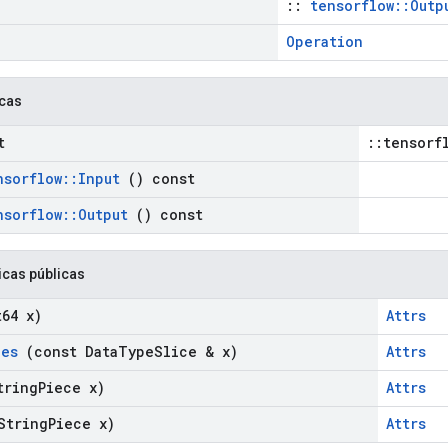
::
tensorflow::Outp
Operation
icas
t
::tensorf
nsorflow
::
Input
() const
nsorflow
::
Output
() const
icas públicas
64 x)
Attrs
pes
(const Data
Type
Slice & x)
Attrs
ring
Piece x)
Attrs
String
Piece x)
Attrs