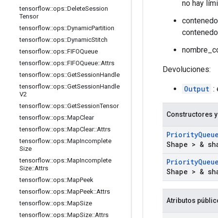
no hay lími
tensorflow
::
ops
::
Delete
Session
Tensor
contenedor
tensorflow
::
ops
::
Dynamic
Partition
contenedo
tensorflow
::
ops
::
Dynamic
Stitch
nombre_com
tensorflow
::
ops
::
FIFOQueue
tensorflow
::
ops
::
FIFOQueue
::
Attrs
Devoluciones:
tensorflow
::
ops
::
Get
Session
Handle
tensorflow
::
ops
::
Get
Session
Handle
Output
: 
V2
tensorflow
::
ops
::
Get
Session
Tensor
Constructores y
tensorflow
::
ops
::
Map
Clear
tensorflow
::
ops
::
Map
Clear
::
Attrs
Priority
Queu
tensorflow
::
ops
::
Map
Incomplete
Shape > & sh
Size
tensorflow
::
ops
::
Map
Incomplete
Priority
Queu
Size
::
Attrs
Shape > & sh
tensorflow
::
ops
::
Map
Peek
tensorflow
::
ops
::
Map
Peek
::
Attrs
Atributos públi
tensorflow
::
ops
::
Map
Size
tensorflow
::
ops
::
Map
Size
::
Attrs