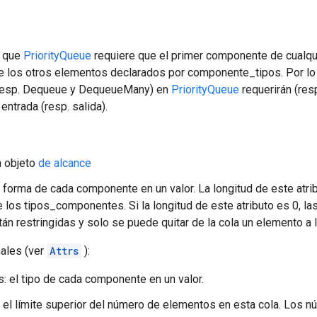
a que
PriorityQueue
requiere que el primer componente de cualqu
e los otros elementos declarados por componente_tipos. Por lo 
esp. Dequeue y DequeueMany) en
PriorityQueue
requerirán (resp
entrada (resp. salida).
n objeto
de alcance
 forma de cada componente en un valor. La longitud de este atrib
e los tipos_componentes. Si la longitud de este atributo es 0, l
tán restringidas y solo se puede quitar de la cola un elemento a l
nales (ver
Attrs
):
: el tipo de cada componente en un valor.
 el límite superior del número de elementos en esta cola. Los n