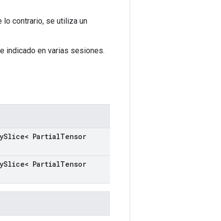
lo contrario, se utiliza un
e indicado en varias sesiones.
y
Slice< Partial
Tensor
y
Slice< Partial
Tensor