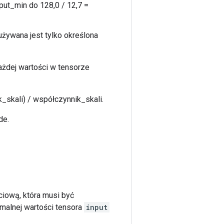
put_min do 128,0 / 12,7 =
używana jest tylko określona
ażdej wartości w tensorze
_skali) / współczynnik_skali.
de.
ciową, która musi być
malnej wartości tensora
input