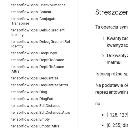
tensorflow
::
ops
::
Check
Numerics
Streszcze
tensorflow
::
ops
::
Concat
tensorflow
::
ops
::
Conjugate
Transpose
Ta operacja sym
tensorflow
::
ops
::
Debug
Gradient
Identity
Kwantyzac
tensorflow
::
ops
::
Debug
Gradient
Ref
kwantyzacj
Identity
tensorflow
::
ops
::
Deep
Copy
Dekwantyz
tensorflow
::
ops
::
Depth
To
Space
matmul.
tensorflow
::
ops
::
Depth
To
Space
::
Attrs
Istnieją różne 
tensorflow
::
ops
::
Dequantize
Na podstawie ok
tensorflow
::
ops
::
Dequantize
::
Attrs
reprezentowaln
tensorflow
::
ops
::
Diag
tensorflow
::
ops
::
Diag
Part
np
tensorflow
::
ops
::
Edit
Distance
tensorflow
::
ops
::
Edit
Distance
::
Attrs
[-128, 127
tensorflow
::
ops
::
Empty
[0, 255] d
tensorflow
::
ops
::
Empty
::
Attrs