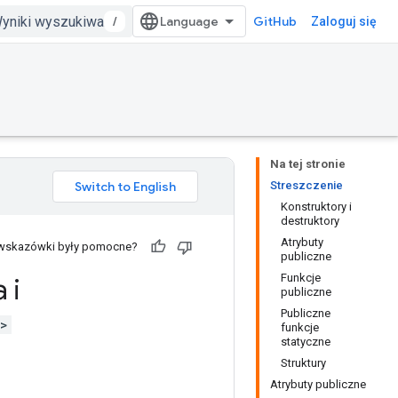
/
GitHub
Zaloguj się
Na tej stronie
Streszczenie
Konstruktory i
destruktory
Atrybuty
 wskazówki były pomocne?
publiczne
Funkcje
 i
publiczne
Publiczne
h>
funkcje
statyczne
Struktury
Atrybuty publiczne