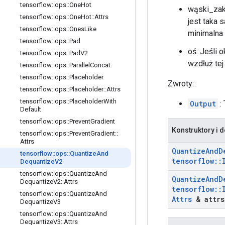
tensorflow
::
ops
::
One
Hot
wąski_zak
tensorflow
::
ops
::
One
Hot
::
Attrs
jest taka 
tensorflow
::
ops
::
Ones
Like
minimalna
tensorflow
::
ops
::
Pad
oś: Jeśli 
tensorflow
::
ops
::
Pad
V2
wzdłuż tej
tensorflow
::
ops
::
Parallel
Concat
tensorflow
::
ops
::
Placeholder
Zwroty:
tensorflow
::
ops
::
Placeholder
::
Attrs
tensorflow
::
ops
::
Placeholder
With
Output
:
Default
tensorflow
::
ops
::
Prevent
Gradient
Konstruktory i d
tensorflow
::
ops
::
Prevent
Gradient
::
Attrs
Quantize
And
D
tensorflow
::
ops
::
Quantize
And
tensorflow
::
Dequantize
V2
tensorflow
::
ops
::
Quantize
And
Quantize
And
D
Dequantize
V2
::
Attrs
tensorflow
::
tensorflow
::
ops
::
Quantize
And
Attrs
& attrs
Dequantize
V3
tensorflow
::
ops
::
Quantize
And
Dequantize
V3
::
Attrs