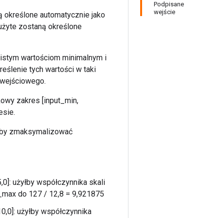
Podpisane
wejście
ą określone automatycznie jako
użyte zostaną określone
wistym wartościom minimalnym i
ślenie tych wartości w taki
 wejściowego.
owy zakres [input_min,
esie.
, aby zmaksymalizować
5,0]: użyłby współczynnika skali
_max do 127 / 12,8 = 9,921875
 10,0]: użyłby współczynnika