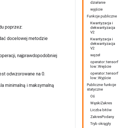
działanie
wyjście
Funkcje publiczne
Kwantyzacja i
du poprzez:
dekwantyzacja
V2
adać docelowej metodzie
Kwantyzacja i
dekwantyzacja
V2
peracji, najprawdopodobniej
węzeł
operator::tensorf
low::Wejście
 jest odwzorowane na 0.
operator::tensorf
low::Wyjście
śla minimalną i maksymalną
Publiczne funkcje
statyczne
Oś
WąskiZakres
Liczba bitów
ZakresPodany
Tryb okrągły