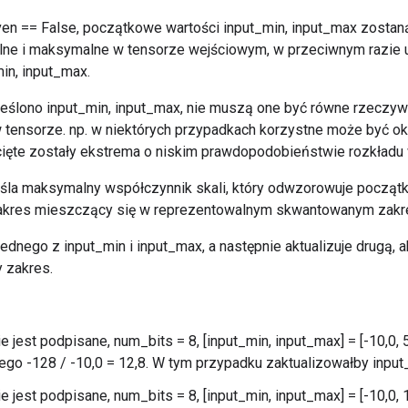
ven == False, początkowe wartości input_min, input_max zostan
lne i maksymalne w tensorze wejściowym, w przeciwnym razie 
in, input_max.
reślono input_min, input_max, nie muszą one być równe rzeczy
ensorze. np. w niektórych przypadkach korzystne może być okre
ięte zostały ekstrema o niskim prawdopodobieństwie rozkładu
eśla maksymalny współczynnik skali, który odwzorowuje początk
zakres mieszczący się w reprezentowalnym skwantowanym zakr
 jednego z input_min i input_max, a następnie aktualizuje drugą
 zakres.
cie jest podpisane, num_bits = 8, [input_min, input_max] = [-10,0, 
go -128 / -10,0 = 12,8. W tym przypadku zaktualizowałby input
cie jest podpisane, num_bits = 8, [input_min, input_max] = [-10,0,