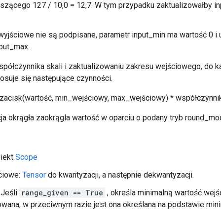
szącego 127 / 10,0 = 12,7. W tym przypadku zaktualizowałby in
 wyjściowe nie są podpisane, parametr input_min ma wartość 0 i 
nput_max.
spółczynnika skali i zaktualizowaniu zakresu wejściowego, do k
osuje się następujące czynności.
(zacisk(wartość, min_wejściowy, max_wejściowy) * współczynnik
a okrągła zaokrągla wartość w oparciu o podany tryb round_mo
biekt
Scope
ciowe:
Tensor
do kwantyzacji, a następnie dekwantyzacji.
 Jeśli
range_given == True
, określa minimalną wartość wejś
wana, w przeciwnym razie jest ona określana na podstawie mini