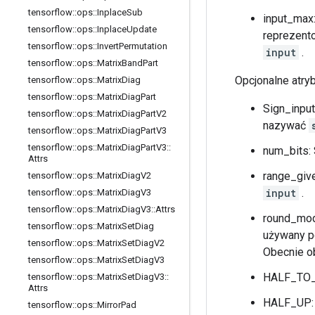
tensorflow
::
ops
::
Inplace
Sub
input_max:
tensorflow
::
ops
::
Inplace
Update
reprezento
tensorflow
::
ops
::
Invert
Permutation
input
.
tensorflow
::
ops
::
Matrix
Band
Part
Opcjonalne atry
tensorflow
::
ops
::
Matrix
Diag
tensorflow
::
ops
::
Matrix
Diag
Part
Sign_input
tensorflow
::
ops
::
Matrix
Diag
Part
V2
nazywać
tensorflow
::
ops
::
Matrix
Diag
Part
V3
tensorflow
::
ops
::
Matrix
Diag
Part
V3
::
num_bits: 
Attrs
range_give
tensorflow
::
ops
::
Matrix
Diag
V2
input
.
tensorflow
::
ops
::
Matrix
Diag
V3
tensorflow
::
ops
::
Matrix
Diag
V3
::
Attrs
round_mode
tensorflow
::
ops
::
Matrix
Set
Diag
używany p
tensorflow
::
ops
::
Matrix
Set
Diag
V2
Obecnie ob
tensorflow
::
ops
::
Matrix
Set
Diag
V3
HALF_TO_E
tensorflow
::
ops
::
Matrix
Set
Diag
V3
::
Attrs
HALF_UP: z
tensorflow
::
ops
::
Mirror
Pad