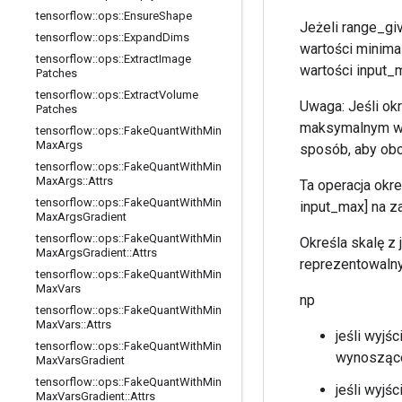
tensorflow
::
ops
::
Ensure
Shape
Jeżeli range_gi
tensorflow
::
ops
::
Expand
Dims
wartości minima
tensorflow
::
ops
::
Extract
Image
wartości input_m
Patches
tensorflow
::
ops
::
Extract
Volume
Uwaga: Jeśli ok
Patches
maksymalnym w t
tensorflow
::
ops
::
Fake
Quant
With
Min
Max
Args
sposób, aby obc
tensorflow
::
ops
::
Fake
Quant
With
Min
Max
Args
::
Attrs
Ta operacja okr
tensorflow
::
ops
::
Fake
Quant
With
Min
input_max] na 
Max
Args
Gradient
tensorflow
::
ops
::
Fake
Quant
With
Min
Określa skalę z
Max
Args
Gradient
::
Attrs
reprezentowalny
tensorflow
::
ops
::
Fake
Quant
With
Min
Max
Vars
np
tensorflow
::
ops
::
Fake
Quant
With
Min
Max
Vars
::
Attrs
jeśli wyjś
tensorflow
::
ops
::
Fake
Quant
With
Min
wynoszące
Max
Vars
Gradient
tensorflow
::
ops
::
Fake
Quant
With
Min
jeśli wyjś
Max
Vars
Gradient
::
Attrs