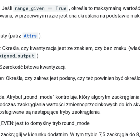
 Jeśli
range_given == True
, określa to maksymalną wartość
wana, w przeciwnym razie jest ona określana na podstawie mak
buty (patrz
Attrs
):
: Określa, czy kwantyzacja jest ze znakiem, czy bez znaku. (wła
signed_output
)
Szerokość bitowa kwantyzacji.
n: Określa, czy zakres jest podany, czy też powinien być okreś
: Atrybut „round_mode” kontroluje, który algorytm zaokrąglania
odczas zaokrąglania wartości zmiennoprzecinkowych do ich s
sługiwane są następujące tryby zaokrąglania:
VEN: jest to domyślny tryb round_mode.
aokrąglij w kierunku dodatnim. W tym trybie 7,5 zaokrągla do 8, 