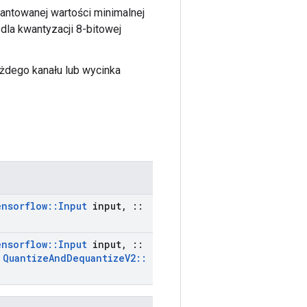
ntowanej wartości minimalnej
 dla kwantyzacji 8-bitowej
każdego kanału lub wycinka
ensorflow
::
Input
input
,
::
ensorflow
::
Input
input
,
::
t
Quantize
And
Dequantize
V2
::