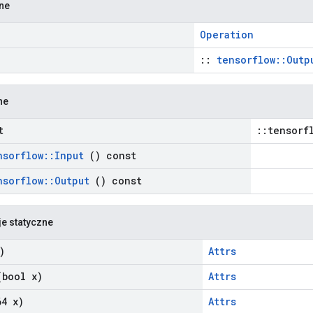
zne
Operation
::
tensorflow::Outp
ne
t
::tensorf
nsorflow
::
Input
() const
nsorflow
::
Output
() const
je statyczne
)
Attrs
bool x)
Attrs
4 x)
Attrs