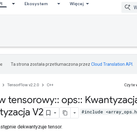
PI
Ekosystem
Więcej
Ta strona została przetłumaczona przez
Cloud Translation API
.
TensorFlow v2.2.0
C++
Czy te
w tensorowy
::
ops
::
Kwantyzacja
yzacja V2
#include <array_ops.
astępnie dekwantyzuje tensor.