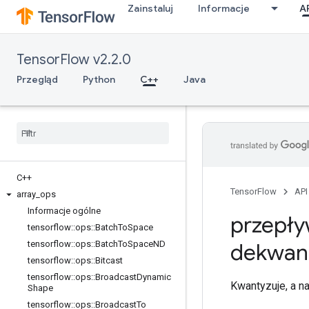
Zainstaluj
Informacje
A
TensorFlow v2.2.0
Przegląd
Python
C++
Java
C++
TensorFlow
API
array
_
ops
Informacje ogólne
przepły
tensorflow
::
ops
::
Batch
To
Space
tensorflow
::
ops
::
Batch
To
Space
ND
dekwant
tensorflow
::
ops
::
Bitcast
tensorflow
::
ops
::
Broadcast
Dynamic
Kwantyzuje, a n
Shape
tensorflow
::
ops
::
Broadcast
To