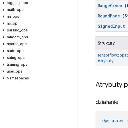
logging
_
ops
Range
Given
(b
math
_
ops
Round
Mode
(S
nn
_
ops
no
_
op
Signed
Input
(
parsing
_
ops
random
_
ops
Struktury
sparse
_
ops
state
_
ops
tensorflow:: ops
string
_
ops
Atrybuty
training
_
ops
user
_
ops
Namespaces
Atrybuty 
działanie
Operation
 o