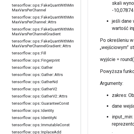
skali wyno
tensorflow
::
ops
::
Fake
Quant
With
Min
-10,07874
Max
Vars
Per
Channel
tensorflow
::
ops
::
Fake
Quant
With
Min
jeśli dane
Max
Vars
Per
Channel
::
Attrs
wartość i
tensorflow
::
ops
::
Fake
Quant
With
Min
Max
Vars
Per
Channel
Gradient
Po określeniu w
tensorflow
::
ops
::
Fake
Quant
With
Min
Max
Vars
Per
Channel
Gradient
::
Attrs
„wejściowym” st
tensorflow
::
ops
::
Fill
wyjście = round
tensorflow
::
ops
::
Fingerprint
tensorflow
::
ops
::
Gather
Powyższa funkcj
tensorflow
::
ops
::
Gather
::
Attrs
tensorflow
::
ops
::
Gather
Nd
Argumenty:
tensorflow
::
ops
::
Gather
V2
zakres: O
tensorflow
::
ops
::
Gather
V2
::
Attrs
tensorflow
::
ops
::
Guarantee
Const
dane wejś
tensorflow
::
ops
::
Identity
input_min:
tensorflow
::
ops
::
Identity
N
reprezento
tensorflow
::
ops
::
Immutable
Const
.
tensorflow
::
ops
::
Inplace
Add