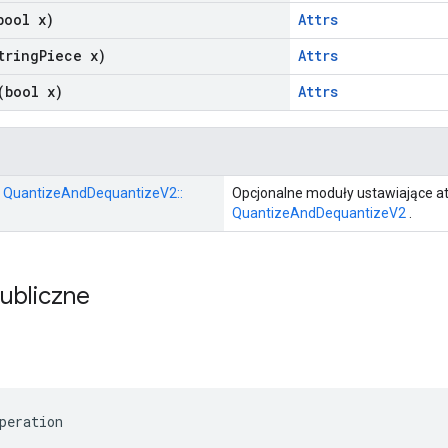
ool x)
Attrs
tring
Piece x)
Attrs
bool x)
Attrs
:: QuantizeAndDequantizeV2::
Opcjonalne moduły ustawiające at
QuantizeAndDequantizeV2
.
publiczne
peration