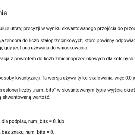
nie
uluje utratę precyzji w wyniku skwantowanego przejścia do przo
ja tensora do liczb stałoprzecinkowych, które powinny odpowi
i, gdy jest ona używana do wnioskowania.
acja z powrotem do liczb zmiennoprzecinkowych dla kolejnych o
sposoby kwantyzacji. Ta wersja używa tylko skalowania, więc 0.0
reślonej liczby „num_bits” w skwantowanym typie wyjścia okre
ą skwantowaną wartość.
] dla podpisu, num_bits = 8, lub
la bez znaku, num_bits = 8.