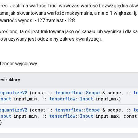
res: Jeśli ma wartość True, wówczas wartość bezwzględna skwa
sama jak skwantowana wartość maksymalna, a nie o 1 większa. tj.
 wartość wynosi -127 zamiast -128.
określono, ta oś jest traktowana jako oś kanału lub wycinka i dla 
 osi używany jest oddzielny zakres kwantyzacji.
 Tensor wyjściowy.
estruktory
equantize
V2
(const
::
tensorflow
::
Scope
& scope
,
::
t
Input
input
_
min
,
::
tensorflow
::
Input
input
_
max)
equantize
V2
(const
::
tensorflow
::
Scope
& scope
,
::
t
Input
input
_
min
,
::
tensorflow
::
Input
input
_
max
,
cons
)