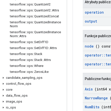
Atrybuty public
tensorflow
::
ops
::
Quantize
V2
tensorflow
::
ops
::
Quantize
V2
::
Attrs
operation
tensorflow
::
ops
::
Quantized
Concat
output
tensorflow
::
ops
::
Quantized
Instance
Norm
tensorflow
::
ops
::
Quantized
Instance
Funkcje publicz
Norm
::
Attrs
tensorflow
::
ops
::
Set
Diff1D
node
() cons
tensorflow
::
ops
::
Set
Diff1D
::
Attrs
tensorflow
::
ops
::
Stack
operator
::
te
tensorflow
::
ops
::
Stack
::
Attrs
operator
::
te
tensorflow
::
ops
::
Where
tensorflow
::
ops
::
Zeros
Like
candidate
_
sampling
_
ops
Publiczne funkc
control
_
flow
_
ops
Axis
(int64 x
core
data
_
flow
_
ops
Narrow
Range
(
image
_
ops
Num
Bits
(int6
io
_
ops