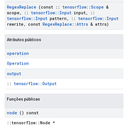
Regex
Replace
(const
::
tensorflow
::
Scope
&
scope
,
::
tensorflow
::
Input
input
,
::
tensorflow
::
Input
pattern
,
::
tensorflow
::
Input
rewrite
,
const
Regex
Replace
::
Attrs
& attrs)
Atributos públicos
operation
Operation
output
::
tensorflow::Output
Funções públicas
node
() const
::tensorflow::Node *