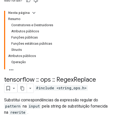
Isso foi útil?
Nesta página
Resumo
Construtores e Destruidores
Atributos públicos
Funções públicas
Funções estáticas públicas
Structs
Atributos públicos
Operação
tensorflow
::
ops
::
Regex
Replace
#include <string_ops.h>
Substitui correspondências da expressão regular do
pattern
na
input
pela string de substituição fornecida
na
rewrite
.