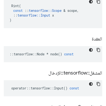
Rint
(
const
::
tensorflow
::
Scope
&
scope
,
::
tensorflow
::
Input
x
)
العقدة
::
tensorflow
::
Node
*
node
()
const
المشغل
::
tensorflow
::
الإدخال
operator
::
tensorflow
::
Input
()
const