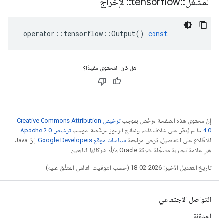
المشغل
::
tensorflow
::
الإخراج
operator
::
tensorflow
::
Output
()
const
هل كان المحتوى مفيدًا؟
إنّ محتوى هذه الصفحة مرخّص بموجب
ترخيص Creative Commons Attribution
4.0‏
ما لم يُنصّ على خلاف ذلك، ونماذج الرموز مرخّصة بموجب
ترخيص Apache 2.0‏
.
للاطّلاع على التفاصيل، يُرجى مراجعة
سياسات موقع Google Developers‏
. إنّ Java
هي علامة تجارية مسجَّلة لشركة Oracle و/أو شركائها التابعين.
تاريخ التعديل الأخير: 2026-02-18 (حسب التوقيت العالمي المتفَّق عليه)
التواصل الاجتماعي
المدوّنة