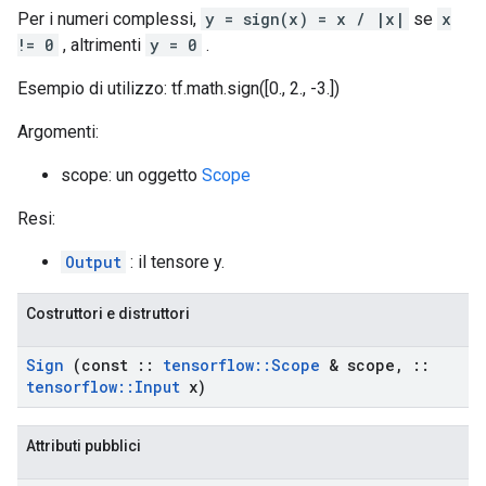
Per i numeri complessi,
y = sign(x) = x / |x|
se
x
!= 0
, altrimenti
y = 0
.
Esempio di utilizzo: tf.math.sign([0., 2., -3.])
Argomenti:
scope: un oggetto
Scope
Resi:
Output
: il tensore y.
Costruttori e distruttori
Sign
(const
::
tensorflow
::
Scope
& scope
,
::
tensorflow
::
Input
x)
Attributi pubblici