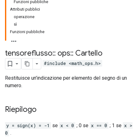
Funzioni pubbliche
Attributi pubblici
operazione
sì
Funzioni pubbliche
tensoreflusso
::
ops
::
Cartello
#include <math_ops.h>
Restituisce un'indicazione per elemento del segno di un
numero.
Riepilogo
y = sign(x) = -1
se
x < 0
; 0 se
x == 0
; 1 se
x >
0
.