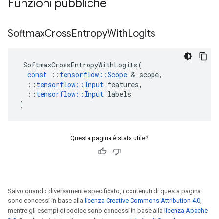
Funzioni pubbliche
Softmax
Cross
Entropy
With
Logits
SoftmaxCrossEntropyWithLogits
(
const
::
tensorflow
::
Scope
&
scope
,
::
tensorflow
::
Input
features
,
::
tensorflow
::
Input
labels
)
Questa pagina è stata utile?
Salvo quando diversamente specificato, i contenuti di questa pagina
sono concessi in base alla
licenza Creative Commons Attribution 4.0
,
mentre gli esempi di codice sono concessi in base alla
licenza Apache