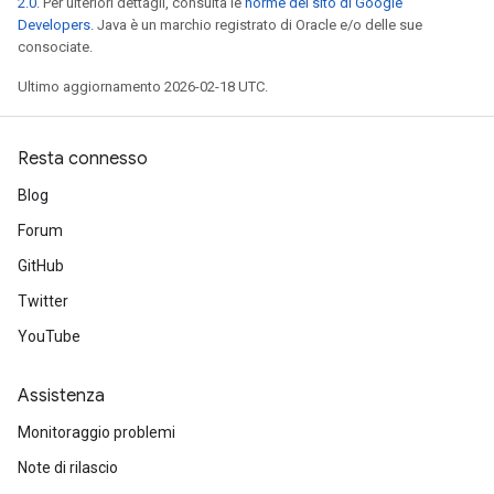
2.0
. Per ulteriori dettagli, consulta le
norme del sito di Google
Developers
. Java è un marchio registrato di Oracle e/o delle sue
consociate.
Ultimo aggiornamento 2026-02-18 UTC.
Resta connesso
Blog
Forum
GitHub
Twitter
YouTube
Assistenza
Monitoraggio problemi
Note di rilascio