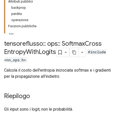
Attributi pubblici
backprop
perdita
operazione
Funzioni pubbliche
tensoreflusso
::
ops
::
Softmax
Cross
Entropy
With
Logits
#include
<nn_ops.h>
Calcola il costo dell'entropia incrociata softmax e i gradienti
per la propagazione all'indietro.
Riepilogo
Gli input sono i logit, non le probabilità.