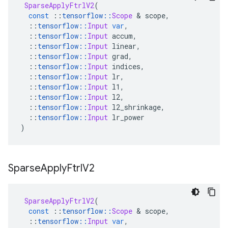
SparseApplyFtrlV2
(
const
::
tensorflow
::
Scope
&
 scope
,
::
tensorflow
::
Input
var
,
::
tensorflow
::
Input
 accum
,
::
tensorflow
::
Input
 linear
,
::
tensorflow
::
Input
 grad
,
::
tensorflow
::
Input
 indices
,
::
tensorflow
::
Input
 lr
,
::
tensorflow
::
Input
 l1
,
::
tensorflow
::
Input
 l2
,
::
tensorflow
::
Input
 l2_shrinkage
,
::
tensorflow
::
Input
 lr_power
)
Sparse
Apply
Ftrl
V2
SparseApplyFtrlV2
(
const
::
tensorflow
::
Scope
&
 scope
,
::
tensorflow
::
Input
var
,