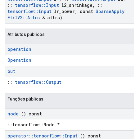
::
tensorflow
::
Input
l2
_
shrinkage
,
::
tensorflow
::
Input
lr
_
power
,
const
Sparse
Apply
Ftrl
V2
::
Attrs
& attrs)
Atributos públicos
operation
Operation
out
::
tensorflow::Output
Funções públicas
node
() const
::tensorflow::Node *
operator
::
tensorflow
::
Input
() const