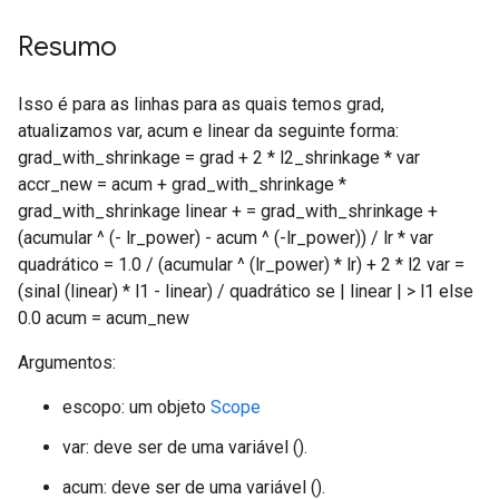
Resumo
Isso é para as linhas para as quais temos grad,
atualizamos var, acum e linear da seguinte forma:
grad_with_shrinkage = grad + 2 * l2_shrinkage * var
accr_new = acum + grad_with_shrinkage *
grad_with_shrinkage linear + = grad_with_shrinkage +
(acumular ^ (- lr_power) - acum ^ (-lr_power)) / lr * var
quadrático = 1.0 / (acumular ^ (lr_power) * lr) + 2 * l2 var =
(sinal (linear) * l1 - linear) / quadrático se | linear | > l1 else
0.0 acum = acum_new
Argumentos:
escopo: um objeto
Scope
var: deve ser de uma variável ().
acum: deve ser de uma variável ().