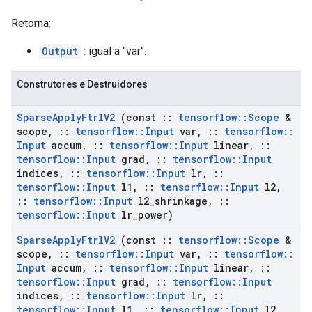
Retorna:
Output
: igual a "var".
Construtores e Destruidores
Sparse
Apply
Ftrl
V2
(const
::
tensorflow
::
Scope
&
scope
,
::
tensorflow
::
Input
var
,
::
tensorflow
::
Input
accum
,
::
tensorflow
::
Input
linear
,
::
tensorflow
::
Input
grad
,
::
tensorflow
::
Input
indices
,
::
tensorflow
::
Input
lr
,
::
tensorflow
::
Input
l1
,
::
tensorflow
::
Input
l2
,
::
tensorflow
::
Input
l2
_
shrinkage
,
::
tensorflow
::
Input
lr
_
power)
Sparse
Apply
Ftrl
V2
(const
::
tensorflow
::
Scope
&
scope
,
::
tensorflow
::
Input
var
,
::
tensorflow
::
Input
accum
,
::
tensorflow
::
Input
linear
,
::
tensorflow
::
Input
grad
,
::
tensorflow
::
Input
indices
,
::
tensorflow
::
Input
lr
,
::
tensorflow
::
Input
l1
,
::
tensorflow
::
Input
l2
,