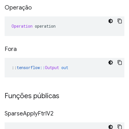
Operação
Operation
 operation
Fora
::
tensorflow
::
Output
out
Funções públicas
Sparse
Apply
Ftrl
V2