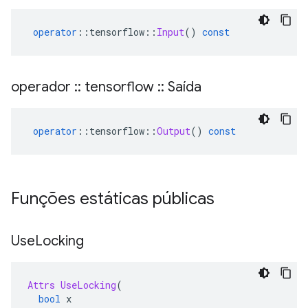
operator
::
tensorflow
::
Input
()
const
operador
::
tensorflow
::
Saída
operator
::
tensorflow
::
Output
()
const
Funções estáticas públicas
Use
Locking
Attrs
UseLocking
(
bool
 x