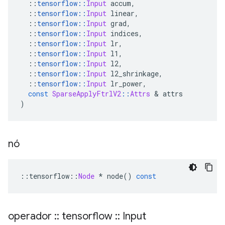
::
tensorflow
::
Input
 accum
,
::
tensorflow
::
Input
 linear
,
::
tensorflow
::
Input
 grad
,
::
tensorflow
::
Input
 indices
,
::
tensorflow
::
Input
 lr
,
::
tensorflow
::
Input
 l1
,
::
tensorflow
::
Input
 l2
,
::
tensorflow
::
Input
 l2_shrinkage
,
::
tensorflow
::
Input
 lr_power
,
const
SparseApplyFtrlV2
::
Attrs
&
 attrs
)
nó
::
tensorflow
::
Node
*
 node
()
const
operador
::
tensorflow
::
Input