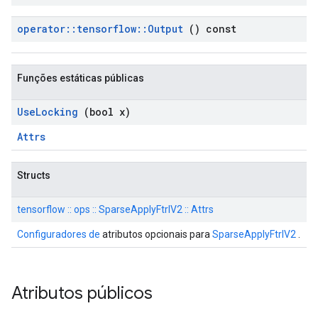
operator
::
tensorflow
::
Output
() const
Funções estáticas públicas
Use
Locking
(bool x)
Attrs
Structs
tensorflow :: ops :: SparseApplyFtrlV2 :: Attrs
Configuradores de
atributos opcionais para
SparseApplyFtrlV2
.
Atributos públicos