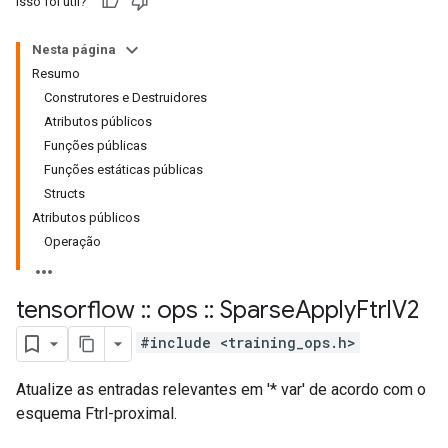
Isso foi útil?
Nesta página
Resumo
Construtores e Destruidores
Atributos públicos
Funções públicas
Funções estáticas públicas
Structs
Atributos públicos
Operação
tensorflow
::
ops
::
Sparse
Apply
Ftrl
V2
#include <training_ops.h>
Atualize as entradas relevantes em '* var' de acordo com o
esquema Ftrl-proximal.