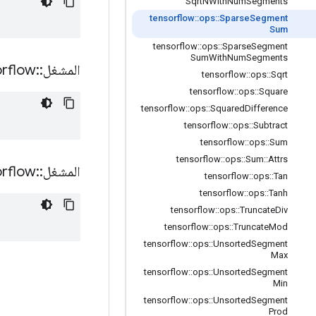
Sqrt
NWith
Num
Segments
tensorflow
::
ops
::
Sparse
Segment
Sum
tensorflow
::
ops
::
Sparse
Segment
Sum
With
Num
Segments
المشغل
::
orflow
tensorflow
::
ops
::
Sqrt
tensorflow
::
ops
::
Square
tensorflow
::
ops
::
Squared
Difference
tensorflow
::
ops
::
Subtract
tensorflow
::
ops
::
Sum
tensorflow
::
ops
::
Sum
::
Attrs
المشغل
::
orflow
tensorflow
::
ops
::
Tan
tensorflow
::
ops
::
Tanh
tensorflow
::
ops
::
Truncate
Div
tensorflow
::
ops
::
Truncate
Mod
tensorflow
::
ops
::
Unsorted
Segment
Max
tensorflow
::
ops
::
Unsorted
Segment
Min
tensorflow
::
ops
::
Unsorted
Segment
Prod