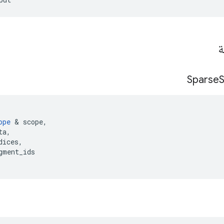
ة
Sparse
ope
&
scope
,
ta
,
dices
,
gment_ids