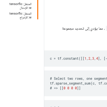
المشغل::tensorflo
w::الإدخال
المشغل::tensorflo
w::الإخراج
، مما يؤدي إلى تحديد مجموعة
c
=
tf
.
constant
([[
1
,
2
,
3
,
4
],
[
#
Select
two
rows
,
one
segmen
tf
.
sparse_segment_sum
(
c
,
tf
.
c
#
=>
[[
0
0
0
0
]]