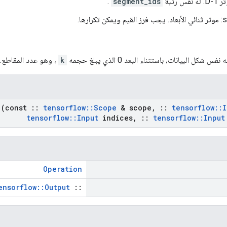
س رتبة
segment_ids
.
رارها.
 نفس شكل البيانات، باستثناء البعد 0 الذي يبلغ حجمه
k
، وهو عدد المقاطع.
(const
::
tensorflow
::
Scope
& scope
,
::
tensorflow
::
I
tensorflow
::
Input
indices
,
::
tensorflow
::
Input
Operation
ensorflow::Output
::