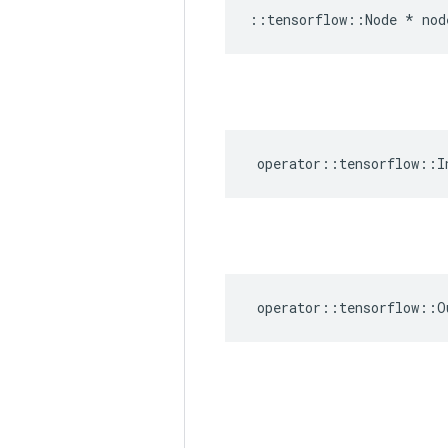
::
tensorflow
::
Node
*
nod
operator
::
tensorflow
::
I
operator
::
tensorflow
::
O