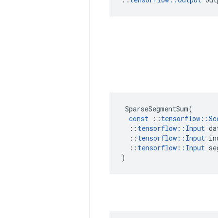
SparseSegmentSum
(
const
::
tensorflow
::
Sc
::
tensorflow
::
Input
da
::
tensorflow
::
Input
in
::
tensorflow
::
Input
se
)