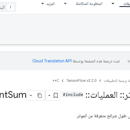
يقات
المنظومة المتكاملة
المزيد
/
تمت ترجمة هذه الصفحة بواسطة
Cloud Translation API‏
.
ة برمجة التطبيقات
TensorFlow v2.2.0
C++
ر
::
العمليات
::
Sparse
Sum
nt
#include
طول شرائح متفرقة من الموتر.