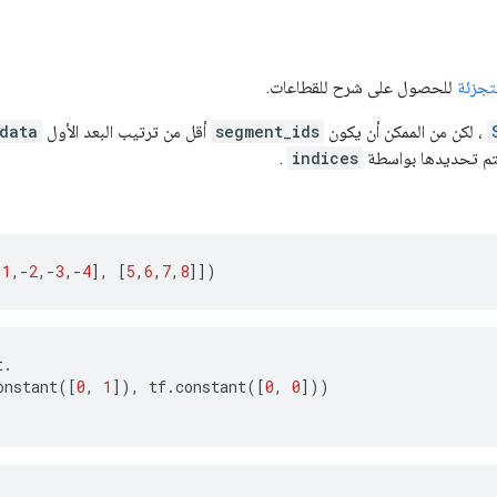
تجزئة
للحصول على شرح للقطاعات.
، لكن من الممكن أن يكون
segment_ids
أقل من ترتيب البعد الأول
data
.
indices
-
1
,
-
2
,
-
3
,
-
4
],
[
5
,
6
,
7
,
8
]])
t
.
onstant
([
0
,
1
]),
tf
.
constant
([
0
,
0
]))