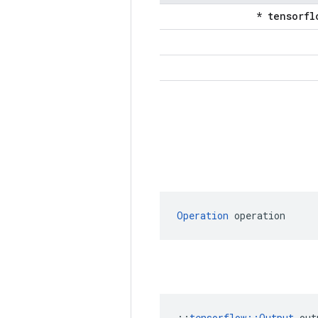
Operation
 operation
::
tensorflow::Output
 out