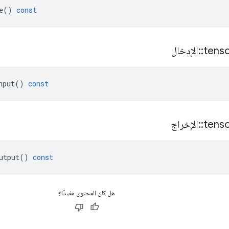
e
()
const
tens
::
الإدخال
nput
()
const
tens
::
الإخراج
utput
()
const
هل كان المحتوى مفيدًا؟