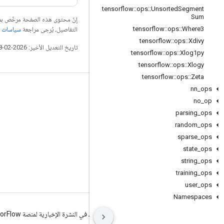
tensorflow
::
ops
::
Unsorted
Segment
Sum
إنّ محتوى هذه الصفحة مرخّص 
tensorflow
::
ops
::
Where3
التفاصيل، يُرجى مراجعة
سياسات موقع elopers
tensorflow
::
ops
::
Xdivy
تاريخ التعديل الأخير: 2026-02-18 (حسب التوقيت العالمي المتفَّق عليه)
tensorflow
::
ops
::
Xlog1py
tensorflow
::
ops
::
Xlogy
tensorflow
::
ops
::
Zeta
nn
_
ops
التواصل الاجتماعي
no
_
op
المدوّنة
parsing
_
ops
المنتدى
random
_
ops
sparse
_
ops
GitHub
state
_
ops
Twitter
string
_
ops
YouTube
training
_
ops
user
_
ops
Namespaces
البنود
الخصوصية
Manage cookies
الاشتراك في النشرة الإخبارية لمنصة TensorFlow