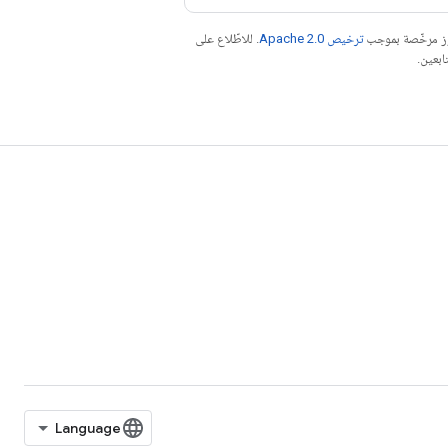
موز مرخّصة بموجب
ترخيص Apache 2.0‏
. للاطّلاع على