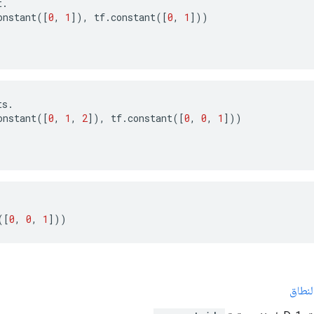
t
.
onstant
([
0
,
1
]),
tf
.
constant
([
0
,
1
]))
ts
.
onstant
([
0
,
1
,
2
]),
tf
.
constant
([
0
,
0
,
1
]))
([
0
,
0
,
1
]))
لنطاق