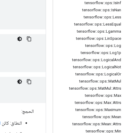
tensorflow
::
ops
::
Is
Inf
tensorflow
::
ops
::
Is
Nan
tensorflow
::
ops
::
Less
tensorflow
::
ops
::
Less
Equal
tensorflow
::
ops
::
Lgamma
tensorflow
::
ops
::
Lin
Space
tensorflow
::
ops
::
Log
tensorflow
::
ops
::
Log1p
tensorflow
::
ops
::
Logical
And
tensorflow
::
ops
::
Logical
Not
tensorflow
::
ops
::
Logical
Or
tensorflow
::
ops
::
Mat
Mul
tensorflow
::
ops
::
Mat
Mul
::
Attrs
tensorflow
::
ops
::
Max
tensorflow
::
ops
::
Max
::
Attrs
tensorflow
::
ops
::
Maximum
الحجج:
tensorflow
::
ops
::
Mean
النطاق: كائن
ا
tensorflow
::
ops
::
Mean
::
Attrs
tensorflow
::
ops
::
Min