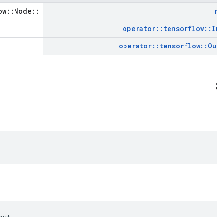
::tensorflow::Node *
operator
::
tensorflow
::
I
operator
::
tensorflow
::
Ou
ة
put