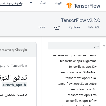
تثبيت
التعلُّم
واجهة برمجة التطب
tensorflow::ops::ComplexAbs
tensorflow::ops::ComplexAbs::Attrs
tensorflow::ops::Conj
TensorFlow v2.2.0
tensorflow::ops::Cos
نظرة عامة
Python
tensorflow::ops::Cosh
C++
Java
tensorflow::ops::Cross
tensorflow
::
ops
::
Cumprod
tensorflow
::
ops
::
Cumprod
::
Attrs
tensorflow
::
ops
::
Cumsum
tensorflow
::
ops
::
Cumsum
::
Attrs
tensorflow
::
ops
::
Digamma
TensorFlow
واجه
tensorflow
::
ops
::
Div
tensorflow
::
ops
::
Div
No
Nan
تدفق التوت
tensorflow
::
ops
::
Equal
tensorflow
::
ops
::
Equal
::
Attrs
<math_ops.h>
tensorflow
::
ops
::
Erf
يحسب المجموع على 
tensorflow
::
ops
::
Erfc
tensorflow
::
ops
::
Erfinv