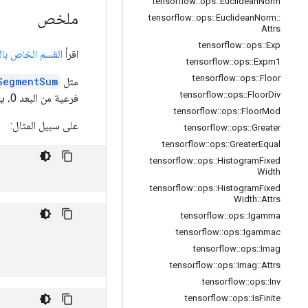
tensorflow
::
ops
::
Euclidean
Norm
ملخص
tensorflow
::
ops
::
Euclidean
Norm
::
Attrs
tensorflow
::
ops
::
Exp
اقرأ
القسم الخاص بال
tensorflow
::
ops
::
Expm1
tensorflow
::
ops
::
Floor
مثل
SegmentSum
tensorflow
::
ops
::
Floor
Div
فرعية من البعد 0، يتم تحديدها بواسطة
tensorflow
::
ops
::
Floor
Mod
على سبيل المثال:
tensorflow
::
ops
::
Greater
tensorflow
::
ops
::
Greater
Equal
tensorflow
::
ops
::
Histogram
Fixed
Width
tensorflow
::
ops
::
Histogram
Fixed
Width
::
Attrs
tensorflow
::
ops
::
Igamma
tensorflow
::
ops
::
Igammac
tensorflow
::
ops
::
Imag
tensorflow
::
ops
::
Imag
::
Attrs
tensorflow
::
ops
::
Inv
tensorflow
::
ops
::
Is
Finite