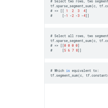
#
Select
two
rows
,
two
segmen
tf
.
sparse_segment_sum
(
c
,
tf
.
c
#
=>
[[
1
2
3
4
]
#
[
-
1
-
2
-
3
-
4
]]
#
Select
all
rows
,
two
segmen
tf
.
sparse_segment_sum
(
c
,
tf
.
c
#
=>
[[
0
0
0
0
]
#
[
5
6
7
8
]]
#
Which
is
equivalent
to
:
tf
.
segment_sum
(
c
,
tf
.
constant