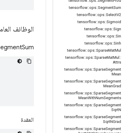
tensorflow
::
ops
::
Segment
Prod
tensorflow
::
ops
::
Segment
Sum
tensorflow
::
ops
::
Select
V2
tensorflow
::
ops
::
Sigmoid
الوظائف العام
tensorflow
::
ops
::
Sign
tensorflow
::
ops
::
Sin
tensorflow
::
ops
::
Sinh
Segment
Sum
tensorflow
::
ops
::
Sparse
Mat
Mul
tensorflow
::
ops
::
Sparse
Mat
Mul
::
Attrs
tensorflow
::
ops
::
Sparse
Segment
Mean
tensorflow
::
ops
::
Sparse
Segment
Mean
Grad
tensorflow
::
ops
::
Sparse
Segment
Mean
With
Num
Segments
tensorflow
::
ops
::
Sparse
Segment
Sqrt
N
tensorflow
::
ops
::
Sparse
Segment
العقدة
Sqrt
NGrad
tensorflow
::
ops
::
Sparse
Segment