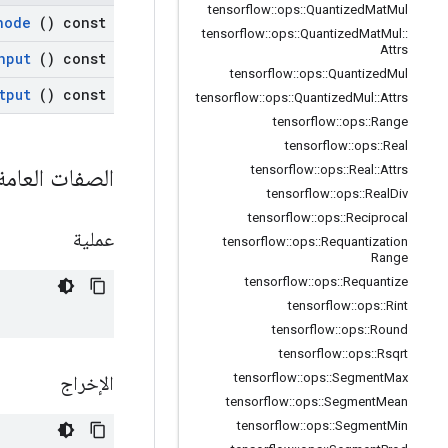
tensorflow
::
ops
::
Quantized
Mat
Mul
node
() const
tensorflow
::
ops
::
Quantized
Mat
Mul
::
Attrs
nput
() const
tensorflow
::
ops
::
Quantized
Mul
tput
() const
tensorflow
::
ops
::
Quantized
Mul
::
Attrs
tensorflow
::
ops
::
Range
tensorflow
::
ops
::
Real
tensorflow
::
ops
::
Real
::
Attrs
الصفات العام
tensorflow
::
ops
::
Real
Div
tensorflow
::
ops
::
Reciprocal
عملية
tensorflow
::
ops
::
Requantization
Range
tensorflow
::
ops
::
Requantize
tensorflow
::
ops
::
Rint
tensorflow
::
ops
::
Round
tensorflow
::
ops
::
Rsqrt
tensorflow
::
ops
::
Segment
Max
الإخراج
tensorflow
::
ops
::
Segment
Mean
tensorflow
::
ops
::
Segment
Min