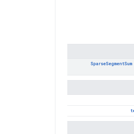
Sparse
Segment
Sum
t