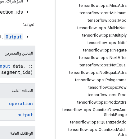
المؤشرات: موتر 1-D. له نف
tensorflow
::
ops
::
Min
::
Attrs
section_ids: موتر ثنائي الأبعاد. يجب فرز القيم ويمكن تك
tensorflow
::
ops
::
Minimum
tensorflow
::
ops
::
Mod
العوائد:
tensorflow
::
ops
::
Mul
No
Nan
tensorflow
::
ops
::
Multiply
Output
: له
tensorflow
::
ops
::
Ndtri
tensorflow
::
ops
::
Negate
البنائين والمدمرين
tensorflow
::
ops
::
Next
After
tensorflow
::
ops
::
Not
Equal
nput
data
,
::
segment
_
ids)
tensorflow
::
ops
::
Not
Equal
::
Attrs
tensorflow
::
ops
::
Polygamma
tensorflow
::
ops
::
Pow
الصفات العامة
tensorflow
::
ops
::
Prod
tensorflow
::
ops
::
Prod
::
Attrs
operation
tensorflow
::
ops
::
Quantize
Down
And
output
Shrink
Range
tensorflow
::
ops
::
Quantized
Add
tensorflow
::
ops
::
Quantized
Add
::
الوظائف العامة
Attrs