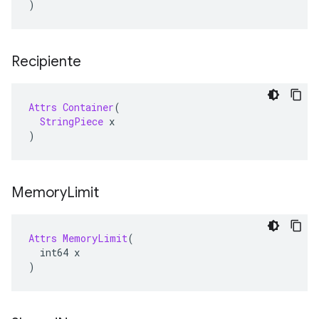
)
Recipiente
Attrs
Container
(
StringPiece
 x
)
Memory
Limit
Attrs
MemoryLimit
(
  int64 x
)