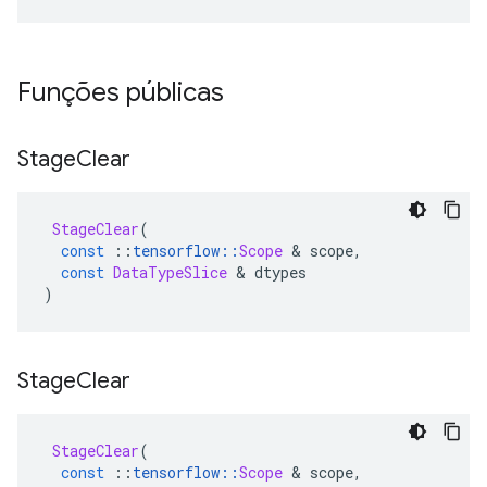
Funções públicas
Stage
Clear
StageClear
(
const
::
tensorflow
::
Scope
&
 scope
,
const
DataTypeSlice
&
 dtypes
)
Stage
Clear
StageClear
(
const
::
tensorflow
::
Scope
&
 scope
,