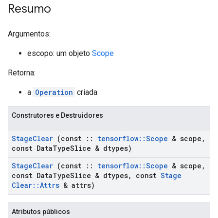
Resumo
Argumentos:
escopo: um objeto
Scope
Retorna:
a
Operation
criada
Construtores e Destruidores
Stage
Clear
(const
::
tensorflow
::
Scope
& scope
,
const Data
Type
Slice & dtypes)
Stage
Clear
(const
::
tensorflow
::
Scope
& scope
,
const Data
Type
Slice & dtypes
,
const
Stage
Clear
::
Attrs
& attrs)
Atributos públicos