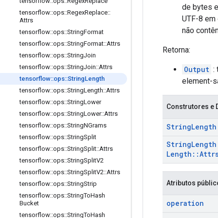
tensorflow
::
ops
::
Regex
Replace
de bytes e
tensorflow
::
ops
::
Regex
Replace
::
UTF-8 em c
Attrs
não contêm
tensorflow
::
ops
::
String
Format
tensorflow
::
ops
::
String
Format
::
Attrs
Retorna:
tensorflow
::
ops
::
String
Join
tensorflow
::
ops
::
String
Join
::
Attrs
Output
:
tensorflow
::
ops
::
String
Length
element-s
tensorflow
::
ops
::
String
Length
::
Attrs
tensorflow
::
ops
::
String
Lower
Construtores e 
tensorflow
::
ops
::
String
Lower
::
Attrs
tensorflow
::
ops
::
String
NGrams
String
Length
tensorflow
::
ops
::
String
Split
String
Length
tensorflow
::
ops
::
String
Split
::
Attrs
Length
::
Attr
tensorflow
::
ops
::
String
Split
V2
tensorflow
::
ops
::
String
Split
V2
::
Attrs
Atributos públi
tensorflow
::
ops
::
String
Strip
tensorflow
::
ops
::
String
To
Hash
operation
Bucket
tensorflow
::
ops
::
String
To
Hash