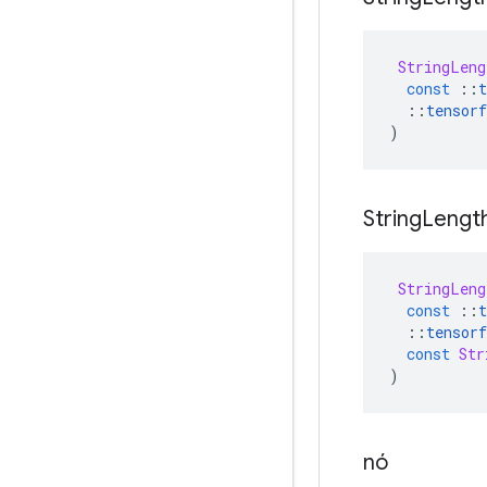
StringLeng
const
::
t
::
tensorf
)
String
Lengt
StringLeng
const
::
t
::
tensorf
const
Str
)
nó