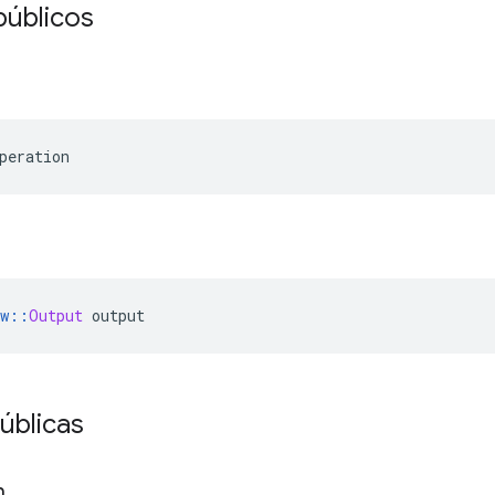
públicos
peration
w
::
Output
 output
úblicas
h