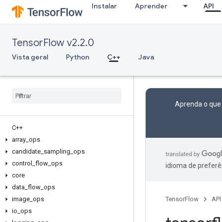
Instalar
Aprender
API
TensorFlow v2.2.0
Vista geral
Python
C++
Java
Aprenda o que
C++
array
_
ops
candidate
_
sampling
_
ops
control
_
flow
_
ops
idioma de preferê
core
data
_
flow
_
ops
image
_
ops
TensorFlow
API
io
_
ops