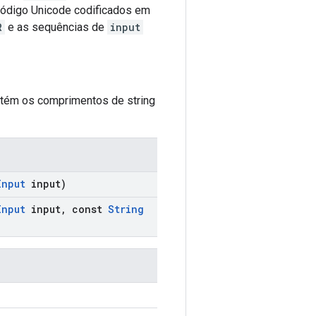
código Unicode codificados em
R
e as sequências de
input
ntém os comprimentos de string
Input
input)
Input
input
,
const
String