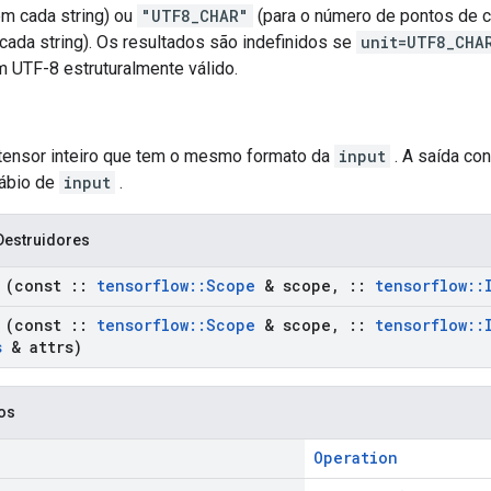
m cada string) ou
"UTF8_CHAR"
(para o número de pontos de 
ada string). Os resultados são indefinidos se
unit=UTF8_CHA
 UTF-8 estruturalmente válido.
 tensor inteiro que tem o mesmo formato da
input
. A saída co
ábio de
input
.
Destruidores
(const
::
tensorflow
::
Scope
& scope
,
::
tensorflow
::
(const
::
tensorflow
::
Scope
& scope
,
::
tensorflow
::
s
& attrs)
cos
Operation