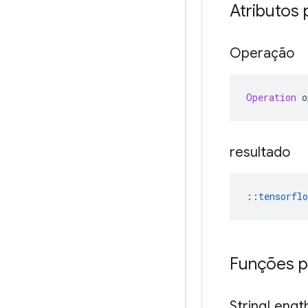
Atributos 
Operação
Operation
 o
resultado
::
tensorflo
Funções p
String
Lengt