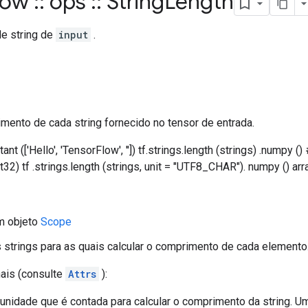
flow
::
ops
::
String
Length
e string de
input
.
mento de cada string fornecido no tensor de entrada.
tant (['Hello', 'TensorFlow', '']) tf.strings.length (strings) .numpy (
nt32) tf .strings.length (strings, unit = "UTF8_CHAR"). numpy () arra
m objeto
Scope
s strings para as quais calcular o comprimento de cada elemento
nais (consulte
Attrs
):
 unidade que é contada para calcular o comprimento da string. U