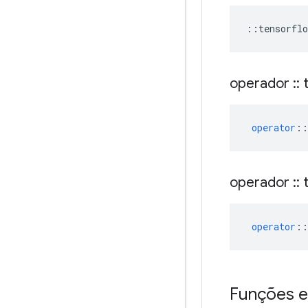
::
tensorflo
operador
::
t
operator
::
operador
::
t
operator
::
Funções e