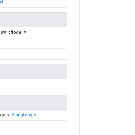
ut
low::Node *
s para
StringLength
.