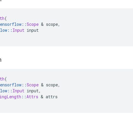
th
(
ensorflow
::
Scope
&
 scope
,
low
::
Input
 input
h
th
(
ensorflow
::
Scope
&
 scope
,
low
::
Input
 input
,
ingLength
::
Attrs
&
 attrs