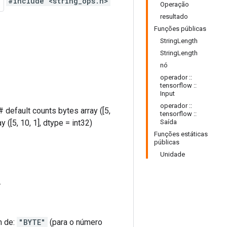
#include <string_ops.h>
Operação
resultado
Funções públicas
StringLength
StringLength
nó
operador ::
tensorflow ::
Input
operador ::
) # default counts bytes array ([5,
tensorflow ::
y ([5, 10, 1], dtype = int32)
Saída
Funções estáticas
públicas
Unidade
.
m de:
"BYTE"
(para o número