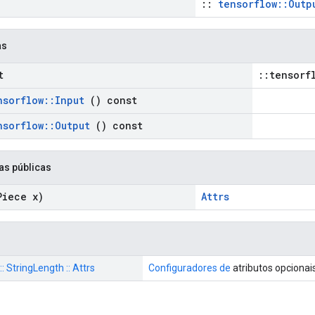
::
tensorflow::Outp
as
t
::tensorf
nsorflow
::
Input
() const
nsorflow
::
Output
() const
as públicas
Piece x)
Attrs
:: StringLength :: Attrs
Configuradores de
atributos opcionai