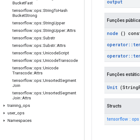
output
Bucket
Fast
tensorflow
::
ops
::
String
To
Hash
Bucket
Strong
Funções públic
tensorflow
::
ops
::
String
Upper
tensorflow
::
ops
::
String
Upper
::
Attrs
node
() cons
tensorflow
::
ops
::
Substr
operator
::
te
tensorflow
::
ops
::
Substr
::
Attrs
tensorflow
::
ops
::
Unicode
Script
operator
::
te
tensorflow
::
ops
::
Unicode
Transcode
tensorflow
::
ops
::
Unicode
Transcode
::
Attrs
Funções estátic
tensorflow
::
ops
::
Unsorted
Segment
Join
Unit
(String
tensorflow
::
ops
::
Unsorted
Segment
Join
::
Attrs
training
_
ops
Structs
user
_
ops
tensorflow :: ops 
Namespaces