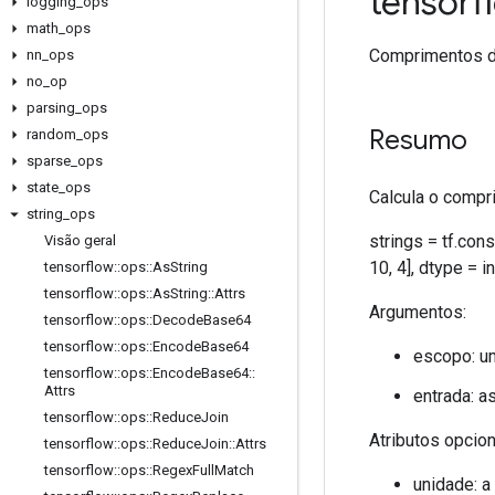
tensor
logging
_
ops
math
_
ops
Comprimentos d
nn
_
ops
no
_
op
parsing
_
ops
Resumo
random
_
ops
sparse
_
ops
state
_
ops
Calcula o compri
string
_
ops
strings = tf.cons
Visão geral
10, 4], dtype = i
tensorflow
::
ops
::
As
String
tensorflow
::
ops
::
As
String
::
Attrs
Argumentos:
tensorflow
::
ops
::
Decode
Base64
tensorflow
::
ops
::
Encode
Base64
escopo: u
tensorflow
::
ops
::
Encode
Base64
::
Attrs
entrada: a
tensorflow
::
ops
::
Reduce
Join
Atributos opcio
tensorflow
::
ops
::
Reduce
Join
::
Attrs
tensorflow
::
ops
::
Regex
Full
Match
unidade: a