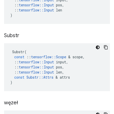
::
tensorflow
::
Input
pos
,
::
tensorflow
::
Input
len
)
Substr
Substr
(
const
::
tensorflow
::
Scope
&
scope
,
::
tensorflow
::
Input
input
,
::
tensorflow
::
Input
pos
,
::
tensorflow
::
Input
len
,
const
Substr
::
Attrs
&
attrs
)
węzeł