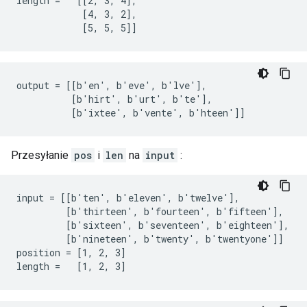
length =   [[2, 3, 4],

            [4, 3, 2],

            [5, 5, 5]]
output = [[b'en', b'eve', b'lve'],

          [b'hirt', b'urt', b'te'],

          [b'ixtee', b'vente', b'hteen']]
Przesyłanie
pos
i
len
na
input
:
input = [[b'ten', b'eleven', b'twelve'],

         [b'thirteen', b'fourteen', b'fifteen'],

         [b'sixteen', b'seventeen', b'eighteen'],

         [b'nineteen', b'twenty', b'twentyone']]

position = [1, 2, 3]

length =   [1, 2, 3]