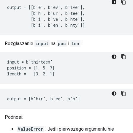
output = [[b'e', b'ev', b'lve'],

          [b'h', b'ur', b'tee'],

          [b'i', b've', b'hte'],

          [b'i', b'en', b'nty']]
Rozgłaszanie
input
na
pos
i
len
:
input = b'thirteen'

position = [1, 5, 7]

length =   [3, 2, 1]
output = [b'hir', b'ee', b'n']
Podnosi:
ValueError
: Jeśli pierwszego argumentu nie