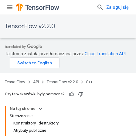
Zaloguj się
TensorFlow v2.2.0
Ta strona została przetłumaczona przez
Cloud Translation API
.
TensorFlow
API
TensorFlow v2.2.0
C++
Czy te wskazówki były pomocne?
Na tej stronie
Streszczenie
Konstruktory i destruktory
Atrybuty publiczne