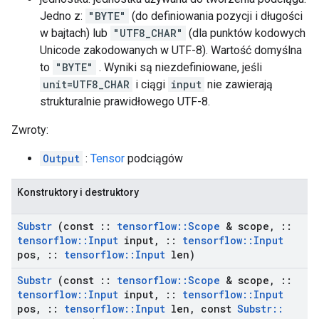
Jedno z:
"BYTE"
(do definiowania pozycji i długości
w bajtach) lub
"UTF8_CHAR"
(dla punktów kodowych
Unicode zakodowanych w UTF-8). Wartość domyślna
to
"BYTE"
. Wyniki są niezdefiniowane, jeśli
unit=UTF8_CHAR
i ciągi
input
nie zawierają
strukturalnie prawidłowego UTF-8.
Zwroty:
Output
:
Tensor
podciągów
Konstruktory i destruktory
Substr
(const
::
tensorflow
::
Scope
& scope
,
::
tensorflow
::
Input
input
,
::
tensorflow
::
Input
pos
,
::
tensorflow
::
Input
len)
Substr
(const
::
tensorflow
::
Scope
& scope
,
::
tensorflow
::
Input
input
,
::
tensorflow
::
Input
pos
,
::
tensorflow
::
Input
len
,
const
Substr
::