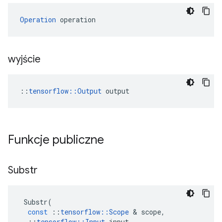
Operation
 operation
wyjście
::
tensorflow::Output
 output
Funkcje publiczne
Substr
Substr
(
const
::
tensorflow
::
Scope
&
scope
,
::
tensorflow
::
Input
input
,