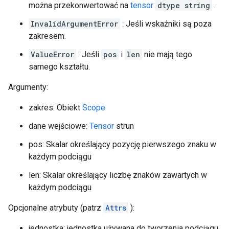
można przekonwertować na
tensor
dtype string
.
InvalidArgumentError
: Jeśli wskaźniki są poza
zakresem.
ValueError
: Jeśli
pos
i
len
nie mają tego
samego kształtu.
Argumenty:
zakres: Obiekt
Scope
dane wejściowe:
Tensor
strun
pos: Skalar określający pozycję pierwszego znaku w
każdym podciągu
len: Skalar określający liczbę znaków zawartych w
każdym podciągu
Opcjonalne atrybuty (patrz
Attrs
):
jednostka: jednostka używana do tworzenia podciągu.