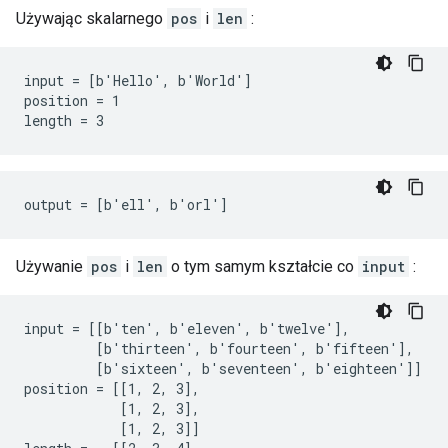
Używając skalarnego
pos
i
len
:
input = [b'Hello', b'World']

position = 1

length = 3
output = [b'ell', b'orl']
Używanie
pos
i
len
o tym samym kształcie co
input
:
input = [[b'ten', b'eleven', b'twelve'],

         [b'thirteen', b'fourteen', b'fifteen'],

         [b'sixteen', b'seventeen', b'eighteen']]

position = [[1, 2, 3],

            [1, 2, 3],

            [1, 2, 3]]
