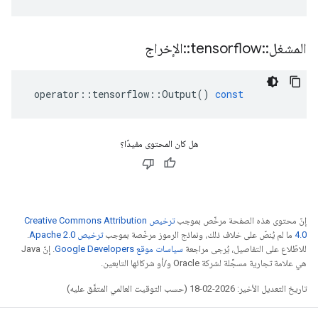
المشغل
::
tensorflow
::
الإخراج
operator
::
tensorflow
::
Output
()
const
هل كان المحتوى مفيدًا؟
إنّ محتوى هذه الصفحة مرخّص بموجب
ترخيص Creative Commons Attribution
4.0‏
ما لم يُنصّ على خلاف ذلك، ونماذج الرموز مرخّصة بموجب
ترخيص Apache 2.0‏
.
للاطّلاع على التفاصيل، يُرجى مراجعة
سياسات موقع Google Developers‏
. إنّ Java
هي علامة تجارية مسجَّلة لشركة Oracle و/أو شركائها التابعين.
تاريخ التعديل الأخير: 2026-02-18 (حسب التوقيت العالمي المتفَّق عليه)