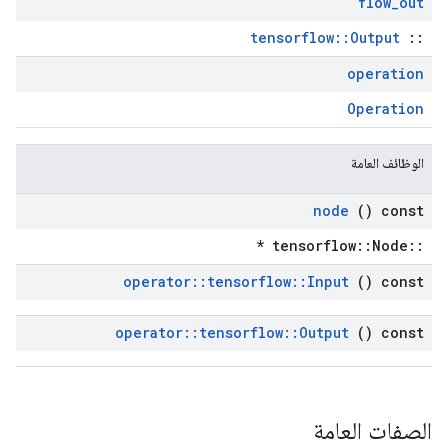
flow
_
out
tensorflow::Output
::
operation
Operation
الوظائف العامة
node
() const
::tensorflow::Node *
operator
::
tensorflow
::
Input
() const
operator
::
tensorflow
::
Output
() const
الصفات العامة