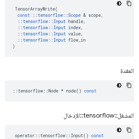
TensorArrayWrite
(
const
::
tensorflow
::
Scope
&
scope
,
::
tensorflow
::
Input
handle
,
::
tensorflow
::
Input
index
,
::
tensorflow
::
Input
value
,
::
tensorflow
::
Input
flow_in
)
العقدة
::
tensorflow
::
Node
*
node
()
const
المشغل
::
tensorflow
::
الإدخال
operator
::
tensorflow
::
Input
()
const