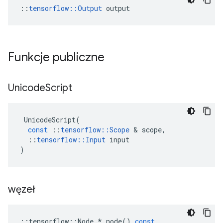
::
tensorflow::Output
 output
Funkcje publiczne
Unicode
Script
UnicodeScript
(
const
::
tensorflow
::
Scope
&
scope
,
::
tensorflow
::
Input
input
)
węzeł
::
tensorflow
::
Node
*
node
()
const