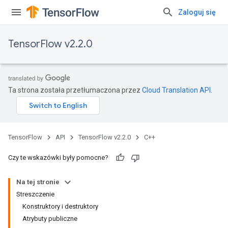
Zaloguj się
TensorFlow v2.2.0
Ta strona została przetłumaczona przez
Cloud Translation API
.
TensorFlow
API
TensorFlow v2.2.0
C++
Czy te wskazówki były pomocne?
Na tej stronie
Streszczenie
Konstruktory i destruktory
Atrybuty publiczne