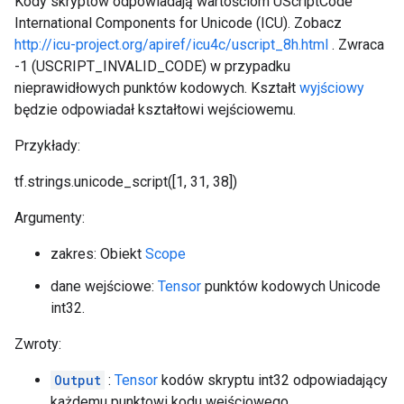
Kody skryptów odpowiadają wartościom UScriptCode
International Components for Unicode (ICU). Zobacz
http://icu-project.org/apiref/icu4c/uscript_8h.html
. Zwraca
-1 (USCRIPT_INVALID_CODE) w przypadku
nieprawidłowych punktów kodowych. Kształt
wyjściowy
będzie odpowiadał kształtowi wejściowemu.
Przykłady:
tf.strings.unicode_script([1, 31, 38])
Argumenty:
zakres: Obiekt
Scope
dane wejściowe:
Tensor
punktów kodowych Unicode
int32.
Zwroty:
Output
:
Tensor
kodów skryptu int32 odpowiadający
każdemu punktowi kodu wejściowego.