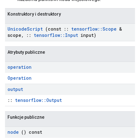
Konstruktory i destruktory
Unicode
Script
(const
::
tensorflow
::
Scope
&
scope
,
::
tensorflow
::
Input
input)
Atrybuty publiczne
operation
Operation
output
::
tensorflow::Output
Funkcje publiczne
node
() const