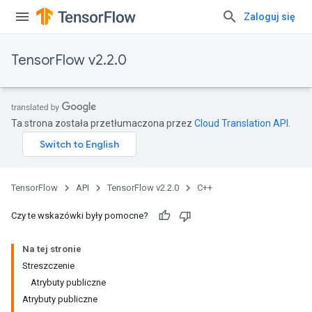
Zaloguj się
TensorFlow v2.2.0
Ta strona została przetłumaczona przez
Cloud Translation API
.
TensorFlow
API
TensorFlow v2.2.0
C++
Czy te wskazówki były pomocne?
Na tej stronie
Streszczenie
Atrybuty publiczne
Atrybuty publiczne