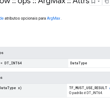
flow
::
ops
::
Arg
Max
::
Attrs
de
atributos opcionais para
ArgMax
.
cos
= DT
_
INT64
DataType
as
ata
Type x)
TF_MUST_USE_RESULT
O padrão é DT_INT64.