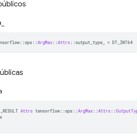
públicos
a
_
nsorflow
::
ops
::
ArgMax
::
Attrs
::
output_type_ 
=
 DT_INT64
úblicas
a
E_RESULT 
Attrs
 tensorflow
::
ops
::
ArgMax
::
Attrs
::
OutputTy
x