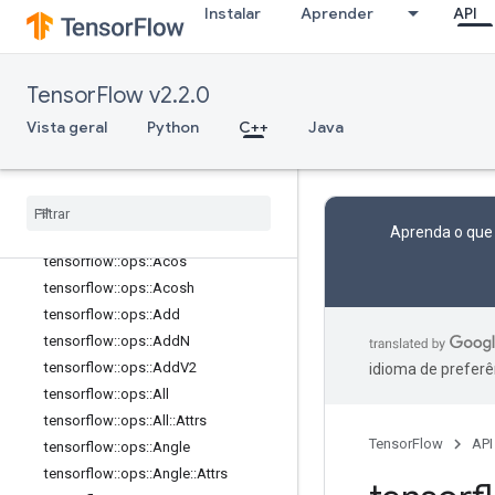
Instalar
Aprender
API
core
data_flow_ops
image_ops
TensorFlow v2.2.0
io_ops
Vista geral
Python
C++
Java
logging_ops
math
_
ops
Visão geral
tensorflow
::
ops
::
Abs
Aprenda o que
tensorflow
::
ops
::
Accumulate
NV2
tensorflow
::
ops
::
Acos
tensorflow
::
ops
::
Acosh
tensorflow
::
ops
::
Add
tensorflow
::
ops
::
Add
N
tensorflow
::
ops
::
Add
V2
idioma de preferê
tensorflow
::
ops
::
All
tensorflow
::
ops
::
All
::
Attrs
TensorFlow
API
tensorflow
::
ops
::
Angle
tensorflow
::
ops
::
Angle
::
Attrs