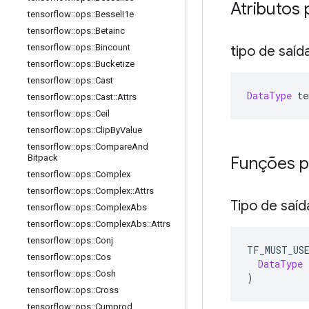
Atributos 
tensorflow
::
ops
::
Bessel
I1e
tensorflow
::
ops
::
Betainc
tensorflow
::
ops
::
Bincount
tipo de saíd
tensorflow
::
ops
::
Bucketize
tensorflow
::
ops
::
Cast
DataType
 te
tensorflow
::
ops
::
Cast
::
Attrs
tensorflow
::
ops
::
Ceil
tensorflow
::
ops
::
Clip
By
Value
tensorflow
::
ops
::
Compare
And
Bitpack
Funções p
tensorflow
::
ops
::
Complex
tensorflow
::
ops
::
Complex
::
Attrs
Tipo de saíd
tensorflow
::
ops
::
Complex
Abs
tensorflow
::
ops
::
Complex
Abs
::
Attrs
tensorflow
::
ops
::
Conj
TF_MUST_US
tensorflow
::
ops
::
Cos
DataType
 
tensorflow
::
ops
::
Cosh
)
tensorflow
::
ops
::
Cross
tensorflow
::
ops
::
Cumprod