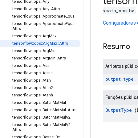
tensor
tensorflow
::
ops
::
Any
tensorflow
::
ops
::
Any
::
Attrs
<math_ops.h>
tensorflow
::
ops
::
Approximate
Equal
Configuradores 
tensorflow
::
ops
::
Approximate
Equal
::
Attrs
tensorflow
::
ops
::
Arg
Max
tensorflow
::
ops
::
Arg
Max
::
Attrs
Resumo
tensorflow
::
ops
::
Arg
Min
tensorflow
::
ops
::
Arg
Min
::
Attrs
tensorflow
::
ops
::
Asin
Atributos públi
tensorflow
::
ops
::
Asinh
output
_
type
_
tensorflow
::
ops
::
Atan
tensorflow
::
ops
::
Atan2
tensorflow
::
ops
::
Atanh
Funções públic
tensorflow
::
ops
::
Batch
Mat
Mul
Output
Type
(D
tensorflow
::
ops
::
Batch
Mat
Mul
::
Attrs
tensorflow
::
ops
::
Batch
Mat
Mul
V2
tensorflow
::
ops
::
Batch
Mat
Mul
V2
::
Attrs
tensorflow
::
ops
::
Bessel
I0e