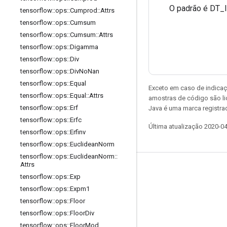
O padrão é DT_
tensorflow
::
ops
::
Cumprod
::
Attrs
tensorflow
::
ops
::
Cumsum
tensorflow
::
ops
::
Cumsum
::
Attrs
tensorflow
::
ops
::
Digamma
tensorflow
::
ops
::
Div
tensorflow
::
ops
::
Div
No
Nan
tensorflow
::
ops
::
Equal
Exceto em caso de indicaç
tensorflow
::
ops
::
Equal
::
Attrs
amostras de código são l
tensorflow
::
ops
::
Erf
Java é uma marca registrad
tensorflow
::
ops
::
Erfc
Última atualização 2020-0
tensorflow
::
ops
::
Erfinv
tensorflow
::
ops
::
Euclidean
Norm
tensorflow
::
ops
::
Euclidean
Norm
::
Attrs
Permanecer conectado
tensorflow
::
ops
::
Exp
Blog
tensorflow
::
ops
::
Expm1
tensorflow
::
ops
::
Floor
Fórum
tensorflow
::
ops
::
Floor
Div
GitHub
tensorflow
::
ops
::
Floor
Mod