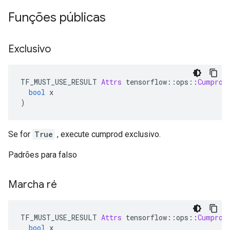
Funções públicas
Exclusivo
TF_MUST_USE_RESULT 
Attrs
 tensorflow
::
ops
::
Cumprod
bool
 x
)
Se for
True
, execute cumprod exclusivo.
Padrões para falso
Marcha ré
TF_MUST_USE_RESULT 
Attrs
 tensorflow
::
ops
::
Cumprod
bool
 x