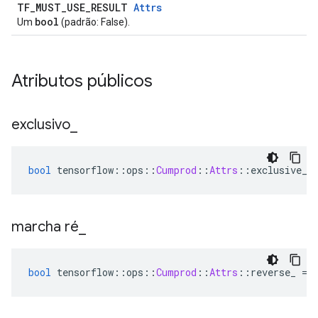
TF_MUST_USE_RESULT
Attrs
bool
Um
(padrão: False).
Atributos públicos
exclusivo
_
bool
 tensorflow
::
ops
::
Cumprod
::
Attrs
::
exclusive_ 
marcha ré
_
bool
 tensorflow
::
ops
::
Cumprod
::
Attrs
::
reverse_ 
=