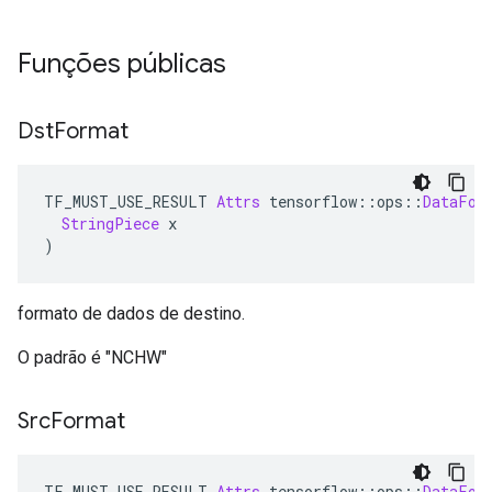
Funções públicas
Dst
Format
TF_MUST_USE_RESULT 
Attrs
 tensorflow
::
ops
::
DataFor
StringPiece
 x
)
formato de dados de destino.
O padrão é "NCHW"
Src
Format
TF_MUST_USE_RESULT 
Attrs
 tensorflow
::
ops
::
DataFor