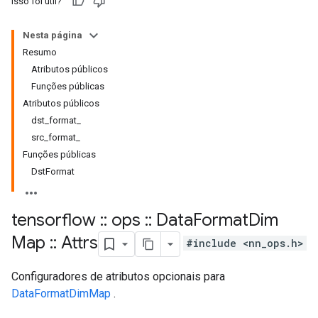
Isso foi útil?
Nesta página
Resumo
Atributos públicos
Funções públicas
Atributos públicos
dst_format_
src_format_
Funções públicas
DstFormat
tensorflow
::
ops
::
Data
Format
Dim
Map
::
Attrs
#include <nn_ops.h>
Configuradores de atributos opcionais para
DataFormatDimMap
.