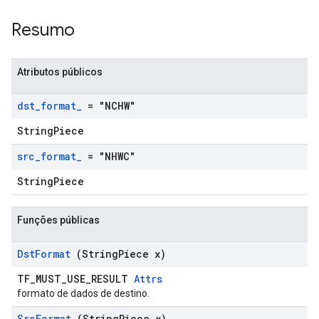
Resumo
Atributos públicos
dst
_
format
_
= "NCHW"
StringPiece
src
_
format
_
= "NHWC"
StringPiece
Funções públicas
Dst
Format
(String
Piece x)
TF_MUST_USE_RESULT
Attrs
formato de dados de destino.
Src
Format
(String
Piece x)