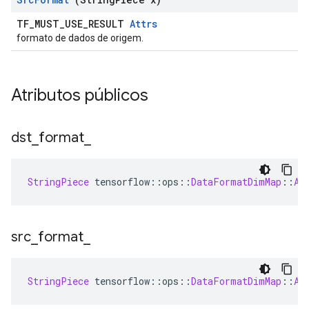
TF_MUST_USE_RESULT
Attrs
formato de dados de origem.
Atributos públicos
dst
_
format
_
StringPiece
 tensorflow
::
ops
::
DataFormatDimMap
::
At
src
_
format
_
StringPiece
 tensorflow
::
ops
::
DataFormatDimMap
::
At