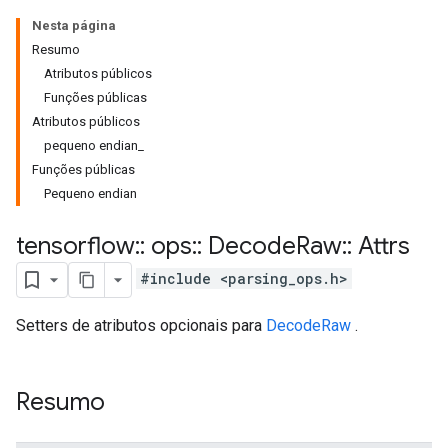
Nesta página
Resumo
Atributos públicos
Funções públicas
Atributos públicos
pequeno endian_
Funções públicas
Pequeno endian
tensorflow
::
ops
::
Decode
Raw
::
Attrs
#include <parsing_ops.h>
Setters de atributos opcionais para
DecodeRaw
.
Resumo