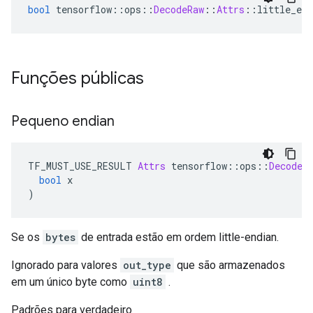
bool
 tensorflow
::
ops
::
DecodeRaw
::
Attrs
::
little_end
Funções públicas
Pequeno endian
TF_MUST_USE_RESULT 
Attrs
 tensorflow
::
ops
::
DecodeR
bool
 x
)
Se os
bytes
de entrada estão em ordem little-endian.
Ignorado para valores
out_type
que são armazenados
em um único byte como
uint8
.
Padrões para verdadeiro