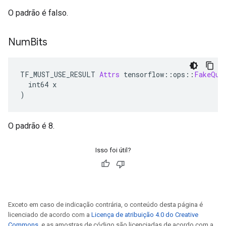
O padrão é falso.
Num
Bits
TF_MUST_USE_RESULT 
Attrs
 tensorflow
::
ops
::
FakeQua
  int64 x
)
O padrão é 8.
Isso foi útil?
Exceto em caso de indicação contrária, o conteúdo desta página é
licenciado de acordo com a
Licença de atribuição 4.0 do Creative
Commons
, e as amostras de código são licenciadas de acordo com a