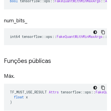
bool
 tensorflow
::
ops
::
FakeQuantWithMinMaxArgs
::
Att
num
_
bits
_
int64 tensorflow
::
ops
::
FakeQuantWithMinMaxArgs
::
At
Funções públicas
Máx
.
TF_MUST_USE_RESULT 
Attrs
 tensorflow
::
ops
::
FakeQua
float
 x
)