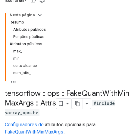
Isso foi útil?
Nesta página
Resumo
Atributos públicos
Funções públicas
Atributos públicos
max_
min_
curto alcance_
num_bits_
tensorflow
::
ops
::
Fake
Quant
With
Min
Max
Args
::
Attrs
#include
<array_ops.h>
Configuradores de
atributos opcionais para
FakeQuantWithMinMaxArgs
.