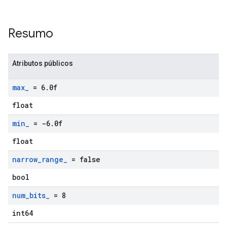
Resumo
Atributos públicos
max
_
= 6
.
0f
float
min
_
= -6
.
0f
float
narrow
_
range
_
= false
bool
num
_
bits
_
= 8
int64