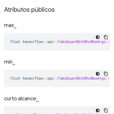
Atributos públicos
max
_
float
 tensorflow
::
ops
::
FakeQuantWithMinMaxArgs
::
At
min
_
float
 tensorflow
::
ops
::
FakeQuantWithMinMaxArgs
::
At
curto alcance
_