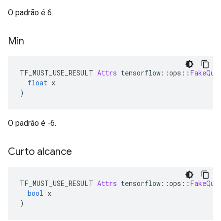
O padrão é 6.
Min
TF_MUST_USE_RESULT 
Attrs
 tensorflow
::
ops
::
FakeQua
float
 x
)
O padrão é -6.
Curto alcance
TF_MUST_USE_RESULT 
Attrs
 tensorflow
::
ops
::
FakeQua
bool
 x
)