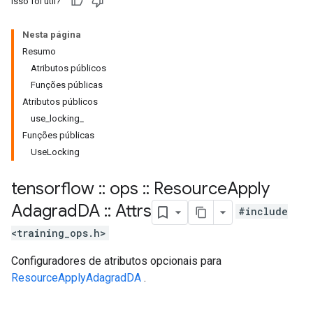
Isso foi útil?
Nesta página
Resumo
Atributos públicos
Funções públicas
Atributos públicos
use_locking_
Funções públicas
UseLocking
tensorflow
::
ops
::
Resource
Apply
Adagrad
DA
::
Attrs
#include
<training_ops.h>
Configuradores de atributos opcionais para
ResourceApplyAdagradDA
.