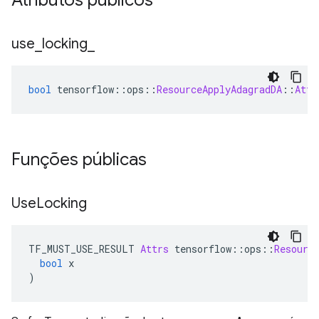
Atributos públicos
use
_
locking
_
bool
 tensorflow
::
ops
::
ResourceApplyAdagradDA
::
Attr
Funções públicas
Use
Locking
TF_MUST_USE_RESULT 
Attrs
 tensorflow
::
ops
::
Resourc
bool
 x
)